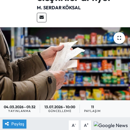
M. SERDAR KÖKSAL
Yargı Kararları
Araştırma-Rapor
04.03.2026 - 01:32
13.07.2026 - 10:00
11
YAYINLANMA
GÜNCELLEME
PAYLAŞIM
Paylaş
-
+
A
A