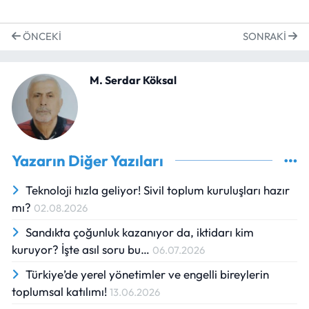
ÖNCEKI
SONRAKI
M. Serdar Köksal
Yazarın Diğer Yazıları
Teknoloji hızla geliyor! Sivil toplum kuruluşları hazır
mı?
02.08.2026
Sandıkta çoğunluk kazanıyor da, iktidarı kim
kuruyor? İşte asıl soru bu…
06.07.2026
Türkiye’de yerel yönetimler ve engelli bireylerin
toplumsal katılımı!
13.06.2026