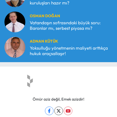
kuruluşları hazır mı?
OSMAN DOĞAN
Vatandaşın sofrasındaki büyük soru:
Baronlar mı, serbest piyasa mı?
ADNAN KÜTÜK
Yoksulluğu yönetmenin maliyeti arttıkça
hukuk araçsallaşır!
Ömür aziz değil, Emek azizdir!