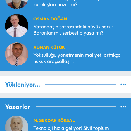
kuruluşları hazır mı?
OSMAN DOĞAN
Vatandaşın sofrasındaki büyük soru:
Baronlar mı, serbest piyasa mı?
ADNAN KÜTÜK
Yoksulluğu yönetmenin maliyeti arttıkça
hukuk araçsallaşır!
Yükleniyor...
Yazarlar
M. SERDAR KÖKSAL
Teknoloji hızla geliyor! Sivil toplum