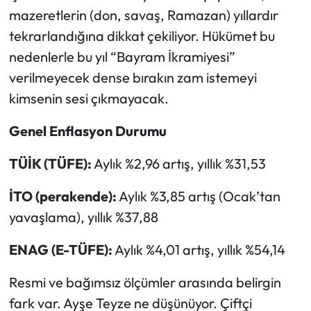
mazeretlerin (don, savaş, Ramazan) yıllardır
tekrarlandığına dikkat çekiliyor. Hükümet bu
nedenlerle bu yıl “Bayram İkramiyesi”
verilmeyecek dense bırakın zam istemeyi
kimsenin sesi çıkmayacak.
Genel Enflasyon Durumu
TÜİK (TÜFE):
Aylık %2,96 artış, yıllık %31,53
İTO (perakende):
Aylık %3,85 artış (Ocak’tan
yavaşlama), yıllık %37,88
ENAG (E-TÜFE):
Aylık %4,01 artış, yıllık %54,14
Resmi ve bağımsız ölçümler arasında belirgin
fark var. Ayşe Teyze ne düşünüyor. Çiftçi