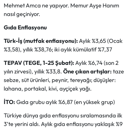
Mehmet Amca ne yapıyor. Memur Ayşe Hanım
nasıl geçiniyor.
Gıda Enflasyonu
Türk-İş (mutfak enflasyonu):
Aylık %3,65 (Ocak
%3,58), yıllık %38,76; iki aylık kümülatif %7,37
TEPAV (TEGE, 1-25 Şubat):
Aylık %6,74 (son 2
yılın zirvesi), yıllık %33,8.
Öne çıkan artışlar:
taze
sebze, süt ürünleri, peynir, tereyağı; düşüşler:
lahana, portakal, kivi, ayçiçek yağı.
İTO:
Gıda grubu aylık %6,87 (en yüksek grup)
Türkiye dünya gıda enflasyonu sıralamasında ilk
3’te yerini aldı. Aylık gıda enflasyonu yaklaşık %9