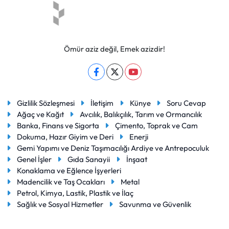
Ömür aziz değil, Emek azizdir!
Gizlilik Sözleşmesi
İletişim
Künye
Soru Cevap
Ağaç ve Kağıt
Avcılık, Balıkçılık, Tarım ve Ormancılık
Banka, Finans ve Sigorta
Çimento, Toprak ve Cam
Dokuma, Hazır Giyim ve Deri
Enerji
Gemi Yapımı ve Deniz Taşımacılığı Ardiye ve Antrepoculuk
Genel İşler
Gıda Sanayii
İnşaat
Konaklama ve Eğlence İşyerleri
Madencilik ve Taş Ocakları
Metal
Petrol, Kimya, Lastik, Plastik ve İlaç
Sağlık ve Sosyal Hizmetler
Savunma ve Güvenlik