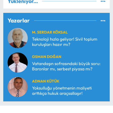
Yükleniyor...
Yazarlar
M. SERDAR KÖKSAL
Teknoloji hızla geliyor! Sivil toplum
kuruluşları hazır mı?
OSMAN DOĞAN
Vatandaşın sofrasındaki büyük soru:
Baronlar mı, serbest piyasa mı?
ADNAN KÜTÜK
Yoksulluğu yönetmenin maliyeti
arttıkça hukuk araçsallaşır!