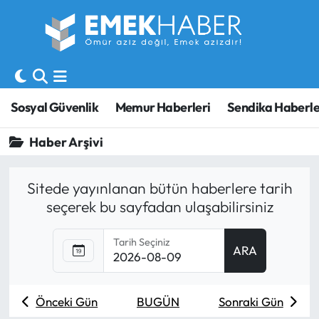
Sosyal Güvenlik
Hava Durumu
Sendika
Trafik Durumu
Sosyal Güvenlik
Memur Haberleri
Sendika Haberle
SORU-CEVAP
Süper Lig Puan Durumu ve Fikstür
Haber Arşivi
Gündem
Tüm Manşetler
Sitede yayınlanan bütün haberlere tarih
Memur
Son Dakika Haberleri
seçerek bu sayfadan ulaşabilirsiniz
Emekli
Haber Arşivi
Tarih Seçiniz
ARA
İşveren
Önceki Gün
BUGÜN
Sonraki Gün
İş Fırsatları