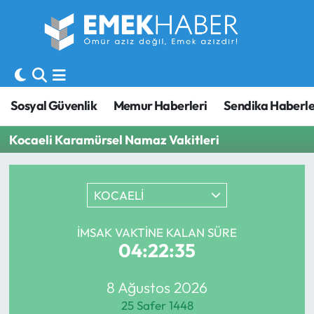
Sosyal Güvenlik
Hava Durumu
Sendika
Trafik Durumu
Sosyal Güvenlik
Memur Haberleri
Sendika Haberle
SORU-CEVAP
Süper Lig Puan Durumu ve Fikstür
Kocaeli Karamürsel Namaz Vakitleri
Gündem
Tüm Manşetler
KOCAELİ
Memur
Son Dakika Haberleri
Emekli
Haber Arşivi
İMSAK VAKTINE KALAN SÜRE
04:22:35
İşveren
8 Ağustos 2026
İş Fırsatları
25 Safer 1448