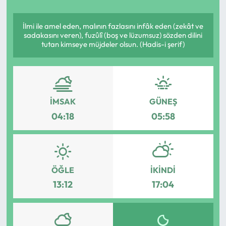
Yargı Kararları
İlmi ile amel eden, malının fazlasını infâk eden (zekât ve
sadakasını veren), fuzûlî (boş ve lüzumsuz) sözden dilini
Araştırma-Rapor
tutan kimseye müjdeler olsun. (Hadis-i şerif)
İMSAK
GÜNEŞ
04:18
05:58
ÖĞLE
İKINDI
13:12
17:04