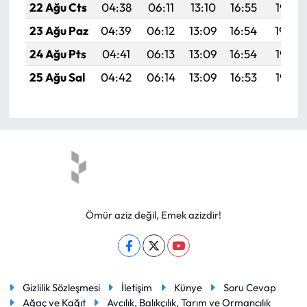
22 Ağu Cts
04:38
06:11
13:10
16:55
19:58
23 Ağu Paz
04:39
06:12
13:09
16:54
19:56
24 Ağu Pts
04:41
06:13
13:09
16:54
19:55
25 Ağu Sal
04:42
06:14
13:09
16:53
19:53
Ömür aziz değil, Emek azizdir!
Gizlilik Sözleşmesi
İletişim
Künye
Soru Cevap
Ağaç ve Kağıt
Avcılık, Balıkçılık, Tarım ve Ormancılık