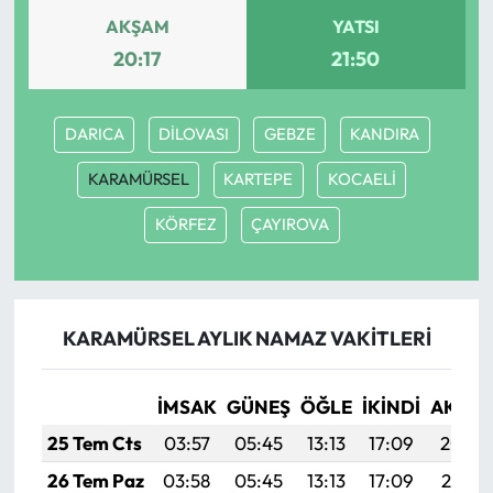
AKŞAM
YATSI
20:17
21:50
DARICA
DİLOVASI
GEBZE
KANDIRA
KARAMÜRSEL
KARTEPE
KOCAELİ
KÖRFEZ
ÇAYIROVA
KARAMÜRSEL AYLIK NAMAZ VAKITLERI
İMSAK
GÜNEŞ
ÖĞLE
İKINDI
AKŞA
25 Tem Cts
03:57
05:45
13:13
17:09
20:32
26 Tem Paz
03:58
05:45
13:13
17:09
20:31