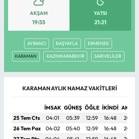
AKŞAM
YATSI
19:55
21:21
AYRANCI
BAŞYAYLA
ERMENEK
KARAMAN
KAZIMKARABEKİR
SARIVELİLER
KARAMAN AYLIK NAMAZ VAKITLERI
İMSAK
GÜNEŞ
ÖĞLE
İKINDI
AKŞA
25 Tem Cts
04:01
05:39
12:59
16:48
20:08
26 Tem Paz
04:02
05:40
12:59
16:48
20:08
27 Tem Pts
04:04
05:41
12:59
16:48
20:07