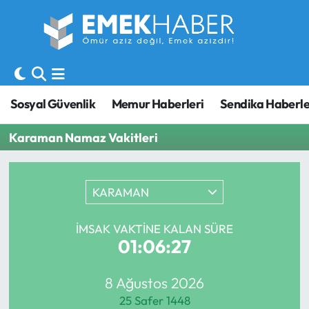
Sosyal Güvenlik
Hava Durumu
Sendika
Trafik Durumu
Sosyal Güvenlik
Memur Haberleri
Sendika Haberle
SORU-CEVAP
Süper Lig Puan Durumu ve Fikstür
Karaman Namaz Vakitleri
Gündem
Tüm Manşetler
KARAMAN
Memur
Son Dakika Haberleri
Emekli
Haber Arşivi
İMSAK VAKTINE KALAN SÜRE
01:06:27
İşveren
8 Ağustos 2026
İş Fırsatları
25 Safer 1448