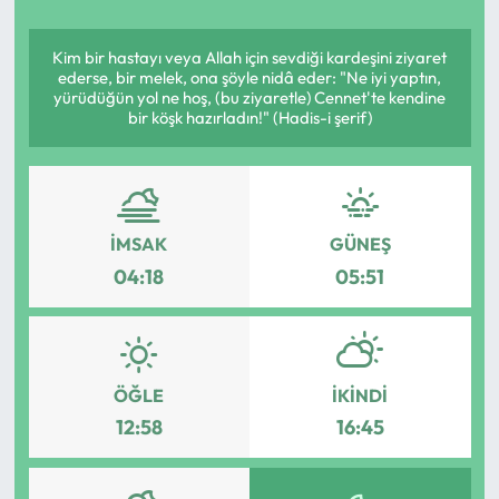
Yargı Kararları
Kim bir hastayı veya Allah için sevdiği kardeşini ziyaret
ederse, bir melek, ona şöyle nidâ eder: "Ne iyi yaptın,
Araştırma-Rapor
yürüdüğün yol ne hoş, (bu ziyaretle) Cennet'te kendine
bir köşk hazırladın!" (Hadis-i şerif)
İMSAK
GÜNEŞ
04:18
05:51
ÖĞLE
İKINDI
12:58
16:45