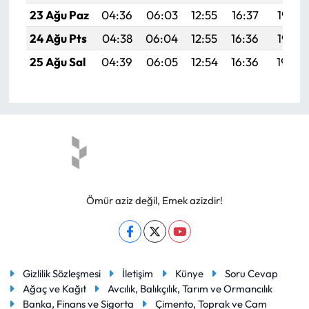
23 Ağu Paz
04:36
06:03
12:55
16:37
19:37
24 Ağu Pts
04:38
06:04
12:55
16:36
19:35
25 Ağu Sal
04:39
06:05
12:54
16:36
19:34
Ömür aziz değil, Emek azizdir!
Gizlilik Sözleşmesi
İletişim
Künye
Soru Cevap
Ağaç ve Kağıt
Avcılık, Balıkçılık, Tarım ve Ormancılık
Banka, Finans ve Sigorta
Çimento, Toprak ve Cam