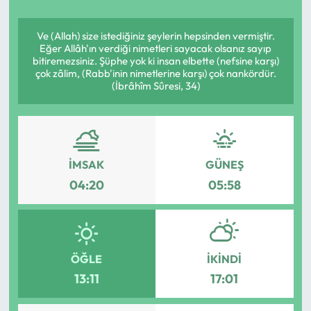
Yargı Kararları
Ve (Allah) size istediğiniz şeylerin hepsinden vermiştir.
Eğer Allâh'ın verdiği nimetleri sayacak olsanız sayıp
Araştırma-Rapor
bitiremezsiniz. Şüphe yok ki insan elbette (nefsine karşı)
çok zâlim, (Rabb'inin nimetlerine karşı) çok nankördür.
(İbrâhîm Sûresi, 34)
İMSAK
GÜNEŞ
04:20
05:58
ÖĞLE
İKINDI
13:11
17:01