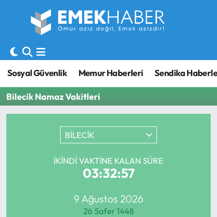
Sosyal Güvenlik
Hava Durumu
Sendika
Trafik Durumu
Sosyal Güvenlik
Memur Haberleri
Sendika Haberle
SORU-CEVAP
Süper Lig Puan Durumu ve Fikstür
Bilecik Namaz Vakitleri
Gündem
Tüm Manşetler
BİLECİK
Memur
Son Dakika Haberleri
Emekli
Haber Arşivi
İKINDI VAKTINE KALAN SÜRE
03:32:57
İşveren
9 Ağustos 2026
İş Fırsatları
26 Safer 1448