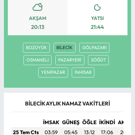
AKŞAM
YATSI
20:13
21:44
BOZÜYÜK
BİLECİK
GÖLPAZARI
OSMANELİ
PAZARYERİ
SÖĞÜT
YENİPAZAR
İNHİSAR
BİLECİK AYLIK NAMAZ VAKITLERI
İMSAK
GÜNEŞ
ÖĞLE
İKINDI
AKŞA
25 Tem Cts
03:59
05:45
13:12
17:06
20:29