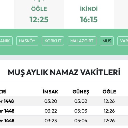
ÖĞLE
İKINDI
12:25
16:15
ANIK
HASKÖY
KORKUT
MALAZGİRT
MUŞ
VA
MUŞ AYLIK NAMAZ VAKITLERI
CRİ
İMSAK
GÜNEŞ
ÖĞLE
er 1448
03:20
05:02
12:26
er 1448
03:22
05:03
12:26
er 1448
03:23
05:04
12:26