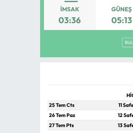
İMSAK
GÜNEŞ
Yargı Kararları
03:36
05:13
Araştırma-Rapor
BUL
Hİ
25 Tem Cts
11 Saf
26 Tem Paz
12 Saf
27 Tem Pts
13 Saf