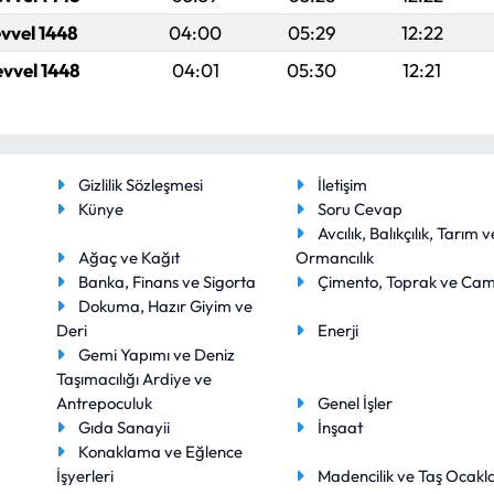
evvel 1448
04:00
05:29
12:22
evvel 1448
04:01
05:30
12:21
Gizlilik Sözleşmesi
İletişim
Künye
Soru Cevap
Avcılık, Balıkçılık, Tarım v
Ağaç ve Kağıt
Ormancılık
Banka, Finans ve Sigorta
Çimento, Toprak ve Ca
Dokuma, Hazır Giyim ve
Deri
Enerji
Gemi Yapımı ve Deniz
Taşımacılığı Ardiye ve
Antrepoculuk
Genel İşler
Gıda Sanayii
İnşaat
Konaklama ve Eğlence
İşyerleri
Madencilik ve Taş Ocakla