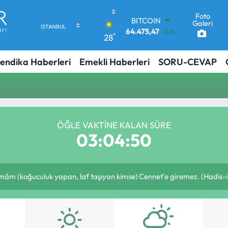
Foto
BITCOIN
Galeri
64.475,47
0.66
°
28
DOLAR
47,5971
0.05
endika Haberleri
Emekli Haberleri
SORU-CEVAP
EURO
55,1336
0.18
STERLİN
64,2534
0.22
GRAM ALTIN
6518.23
0.39
ÖĞLE VAKTINE KALAN SÜRE
BİST100
03:04:49
13.703
0
m (koğuculuk yapan, laf taşıyan kimse) Cennet'e giremez. (Hadis-i 