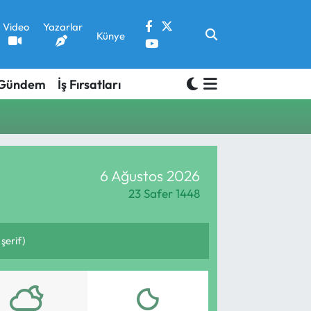
Video
Yazarlar
Künye
Gündem
İş Fırsatları
6 Ağustos 2026
23 Safer 1448
şerif)