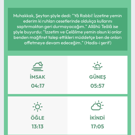
Yargı Kararları
Muhakkak, Şeytan şöyle dedi: "Yâ Rabbi! İzzetine yemin
ederim ki ruhları cesetlerinde oldukça kullarını
Araştırma-Rapor
saptırmaktan geri durmayacağım." Allâhü Teâlâ ise
şöyle buyurdu: "İzzetim ve Celâlime yemin olsun ki onlar
benden mağfiret talep ettikleri müddetçe ben de onları
affetmeye devam edeceğim." (Hadis-i şerif)
İMSAK
GÜNEŞ
04:17
05:57
ÖĞLE
İKINDI
13:13
17:05