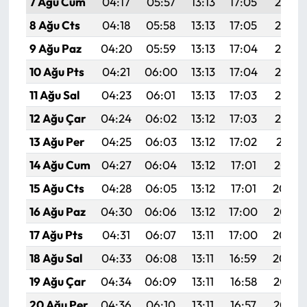
7 Ağu Cum
04:17
05:57
13:13
17:05
20:19
8 Ağu Cts
04:18
05:58
13:13
17:05
20:18
9 Ağu Paz
04:20
05:59
13:13
17:04
20:17
10 Ağu Pts
04:21
06:00
13:13
17:04
20:15
11 Ağu Sal
04:23
06:01
13:13
17:03
20:14
12 Ağu Çar
04:24
06:02
13:12
17:03
20:13
13 Ağu Per
04:25
06:03
13:12
17:02
20:11
14 Ağu Cum
04:27
06:04
13:12
17:01
20:10
15 Ağu Cts
04:28
06:05
13:12
17:01
20:09
16 Ağu Paz
04:30
06:06
13:12
17:00
20:07
17 Ağu Pts
04:31
06:07
13:11
17:00
20:06
18 Ağu Sal
04:33
06:08
13:11
16:59
20:04
19 Ağu Çar
04:34
06:09
13:11
16:58
20:03
20 Ağu Per
04:36
06:10
13:11
16:57
20:02