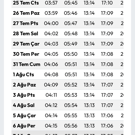
25 Tem Cts
03:57
05:45
13:14
17:10
20:33
26 Tem Paz
03:59
05:46
13:14
17:09
20:32
27 Tem Pts
04:00
05:47
13:14
17:09
20:31
28 Tem Sal
04:02
05:48
13:14
17:09
20:30
29 Tem Çar
04:03
05:49
13:14
17:09
20:29
30 Tem Per
04:05
05:50
13:14
17:08
20:28
31 Tem Cum
04:06
05:51
13:14
17:08
20:27
1 Ağu Cts
04:08
05:51
13:14
17:08
20:26
2 Ağu Paz
04:09
05:52
13:14
17:07
20:25
3 Ağu Pts
04:11
05:53
13:14
17:07
20:24
4 Ağu Sal
04:12
05:54
13:13
17:07
20:23
5 Ağu Çar
04:14
05:55
13:13
17:06
20:21
6 Ağu Per
04:15
05:56
13:13
17:06
20:20