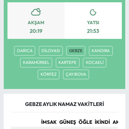
AKŞAM
YATSI
20:19
21:53
DARICA
DİLOVASI
GEBZE
KANDIRA
KARAMÜRSEL
KARTEPE
KOCAELİ
KÖRFEZ
ÇAYIROVA
GEBZE AYLIK NAMAZ VAKITLERI
İMSAK
GÜNEŞ
ÖĞLE
İKINDI
AKŞA