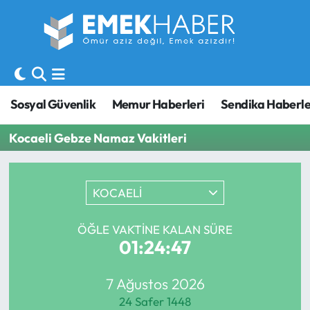
Sosyal Güvenlik
Hava Durumu
Sendika
Trafik Durumu
Sosyal Güvenlik
Memur Haberleri
Sendika Haberle
SORU-CEVAP
Süper Lig Puan Durumu ve Fikstür
Kocaeli Gebze Namaz Vakitleri
Gündem
Tüm Manşetler
KOCAELİ
Memur
Son Dakika Haberleri
Emekli
Haber Arşivi
ÖĞLE VAKTINE KALAN SÜRE
01:24:47
İşveren
7 Ağustos 2026
İş Fırsatları
24 Safer 1448