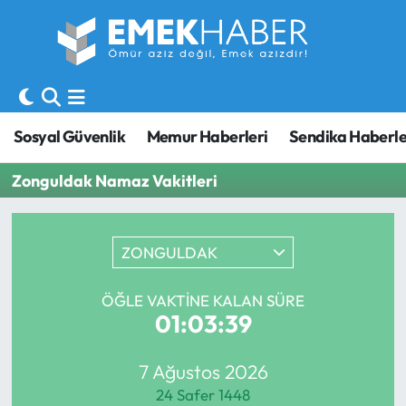
Sosyal Güvenlik
Hava Durumu
Sendika
Trafik Durumu
Sosyal Güvenlik
Memur Haberleri
Sendika Haberle
SORU-CEVAP
Süper Lig Puan Durumu ve Fikstür
Zonguldak Namaz Vakitleri
Gündem
Tüm Manşetler
ZONGULDAK
Memur
Son Dakika Haberleri
Emekli
Haber Arşivi
ÖĞLE VAKTINE KALAN SÜRE
01:03:39
İşveren
7 Ağustos 2026
İş Fırsatları
24 Safer 1448