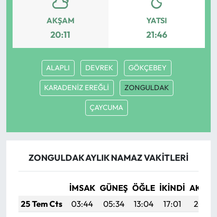
AKŞAM
YATSI
20:11
21:46
ALAPLI
DEVREK
GÖKÇEBEY
KARADENİZ EREĞLİ
ZONGULDAK
ÇAYCUMA
ZONGULDAK AYLIK NAMAZ VAKITLERI
İMSAK
GÜNEŞ
ÖĞLE
İKINDI
AKŞA
25 Tem Cts
03:44
05:34
13:04
17:01
20:25