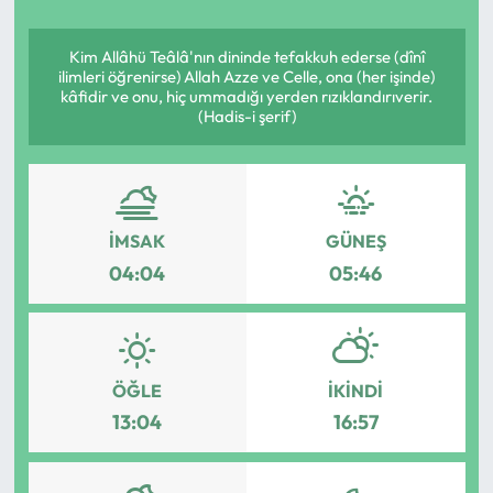
Yargı Kararları
Kim Allâhü Teâlâ'nın dininde tefakkuh ederse (dînî
ilimleri öğrenirse) Allah Azze ve Celle, ona (her işinde)
Araştırma-Rapor
kâfidir ve onu, hiç ummadığı yerden rızıklandırıverir.
(Hadis-i şerif)
İMSAK
GÜNEŞ
04:04
05:46
ÖĞLE
İKINDI
13:04
16:57