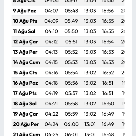
8 Ağu Cts
04:05
05:47
13:04
16:56
20:10
9 Ağu Paz
04:07
05:48
13:03
16:56
20:09
10 Ağu Pts
04:09
05:49
13:03
16:55
20:07
11 Ağu Sal
04:10
05:50
13:03
16:55
20:06
12 Ağu Çar
04:12
05:51
13:03
16:54
20:05
13 Ağu Per
04:13
05:52
13:03
16:53
20:03
14 Ağu Cum
04:15
05:53
13:03
16:53
20:02
15 Ağu Cts
04:16
05:54
13:02
16:52
20:01
16 Ağu Paz
04:18
05:56
13:02
16:51
19:59
17 Ağu Pts
04:19
05:57
13:02
16:51
19:58
18 Ağu Sal
04:21
05:58
13:02
16:50
19:56
19 Ağu Çar
04:22
05:59
13:02
16:49
19:55
20 Ağu Per
04:24
06:00
13:01
16:49
19:53
21 Ağu Cum
04:25
06:01
13:01
16:48
19:52