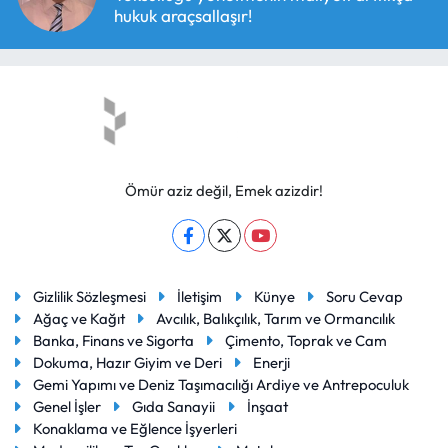
hukuk araçsallaşır!
Ömür aziz değil, Emek azizdir!
Gizlilik Sözleşmesi
İletişim
Künye
Soru Cevap
Ağaç ve Kağıt
Avcılık, Balıkçılık, Tarım ve Ormancılık
Banka, Finans ve Sigorta
Çimento, Toprak ve Cam
Dokuma, Hazır Giyim ve Deri
Enerji
Gemi Yapımı ve Deniz Taşımacılığı Ardiye ve Antrepoculuk
Genel İşler
Gıda Sanayii
İnşaat
Konaklama ve Eğlence İşyerleri