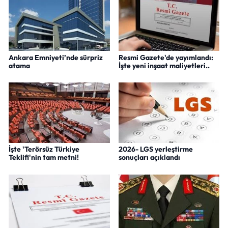
Ankara Emniyeti’nde sürpriz
Resmi Gazete'de yayımlandı:
atama
İşte yeni inşaat maliyetleri..
İşte 'Terörsüz Türkiye
2026- LGS yerleştirme
Teklifi'nin tam metni!
sonuçları açıklandı