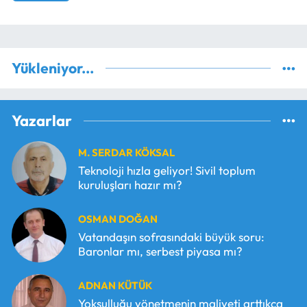
Yükleniyor...
Yazarlar
M. SERDAR KÖKSAL
Teknoloji hızla geliyor! Sivil toplum
kuruluşları hazır mı?
OSMAN DOĞAN
Vatandaşın sofrasındaki büyük soru:
Baronlar mı, serbest piyasa mı?
ADNAN KÜTÜK
Yoksulluğu yönetmenin maliyeti arttıkça