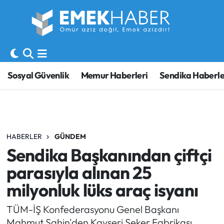
Sosyal Güvenlik
Hava Durumu
Sendika
Trafik Durumu
Sosyal Güvenlik
Memur Haberleri
Sendika Haberle
SORU-CEVAP
Süper Lig Puan Durumu ve Fikstür
Gündem
Tüm Manşetler
HABERLER
GÜNDEM
Memur
Son Dakika Haberleri
Sendika Başkanından çiftçi
Emekli
Haber Arşivi
parasıyla alınan 25
milyonluk lüks araç isyanı
İşveren
TÜM-İŞ Konfederasyonu Genel Başkanı
İş Fırsatları
Mahmut Şahin'den Kayseri Şeker Fabrikası