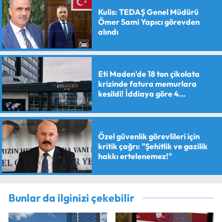
Kulis: TEDAŞ Genel Müdürü
Ömer Sami Yapıcı görevden
alındı
Eti Maden'de 18 ton çikolata
krizinde fatura memurlara
kesildi! İddiaya göre 4
personele maaş kesme cezası
verildi
Özel güvenlik görevlileri için
kritik çağrı: "Şehitlik ve gazilik
hakkı ertelenemez!"
Bunlar da ilginizi çekebilir