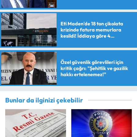
Eti Maden'de 18 ton çikolata
krizinde fatura memurlara
kesildi! İddiaya göre 4
personele maaş kesme cezası
verildi
Özel güvenlik görevlileri için
kritik çağrı: "Şehitlik ve gazilik
hakkı ertelenemez!"
Bunlar da ilginizi çekebilir