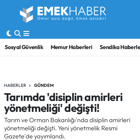
Sosyal Güvenlik
Hava Durumu
Sendika
Trafik Durumu
Sosyal Güvenlik
Memur Haberleri
Sendika Haberle
SORU-CEVAP
Süper Lig Puan Durumu ve Fikstür
Gündem
Tüm Manşetler
HABERLER
GÜNDEM
Memur
Son Dakika Haberleri
Tarımda 'disiplin amirleri
Emekli
Haber Arşivi
yönetmeliği' değişti!
İşveren
Tarım ve Orman Bakanlığı'nda disiplin amirleri
yönetmeliği değişti. Yeni yönetmelik Resmi
İş Fırsatları
Gazete'de yayımlandı.