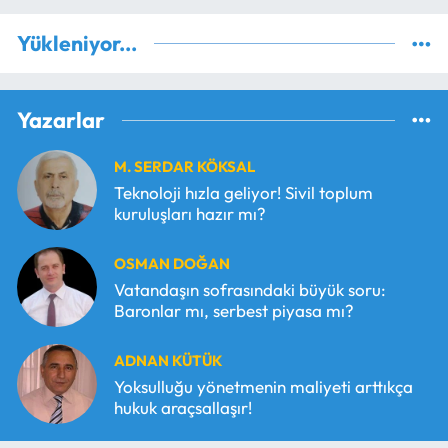
Yükleniyor...
Yazarlar
M. SERDAR KÖKSAL
Teknoloji hızla geliyor! Sivil toplum
kuruluşları hazır mı?
OSMAN DOĞAN
Vatandaşın sofrasındaki büyük soru:
Baronlar mı, serbest piyasa mı?
ADNAN KÜTÜK
Yoksulluğu yönetmenin maliyeti arttıkça
hukuk araçsallaşır!