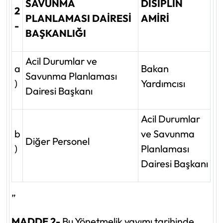
SAVUNMA
DİSİPLİN
2
PLANLAMASI DAİRESİ
AMİRİ
-
BAŞKANLIĞI
Acil Durumlar ve
a
Bakan
Savunma Planlaması
)
Yardımcısı
Dairesi Başkanı
Acil Durumlar
b
ve Savunma
Diğer Personel
)
Planlaması
Dairesi Başkanı
”
MADDE 2-
Bu Yönetmelik yayımı tarihinde