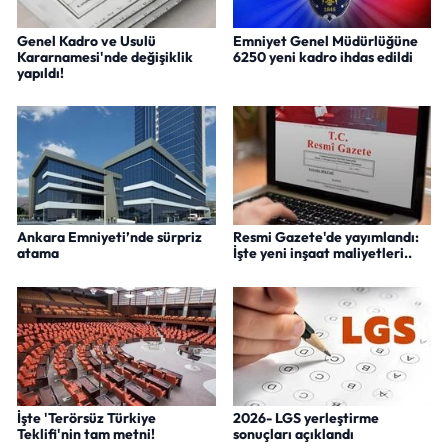
Genel Kadro ve Usulü
Emniyet Genel Müdürlüğüne
Kararnamesi'nde değişiklik
6250 yeni kadro ihdas edildi
yapıldı!
Ankara Emniyeti’nde sürpriz
Resmi Gazete'de yayımlandı:
atama
İşte yeni inşaat maliyetleri..
İşte 'Terörsüz Türkiye
2026- LGS yerleştirme
Teklifi'nin tam metni!
sonuçları açıklandı