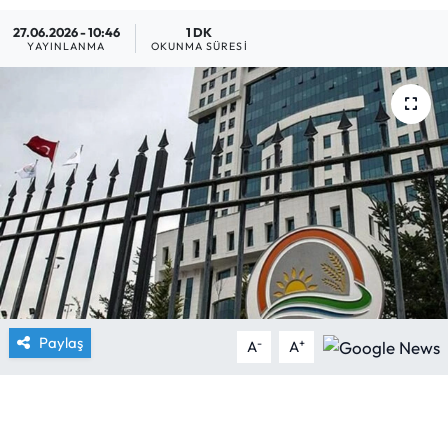
27.06.2026 - 10:46
1 DK
Yargı Kararları
YAYINLANMA
OKUNMA SÜRESI
Araştırma-Rapor
Paylaş
-
+
A
A