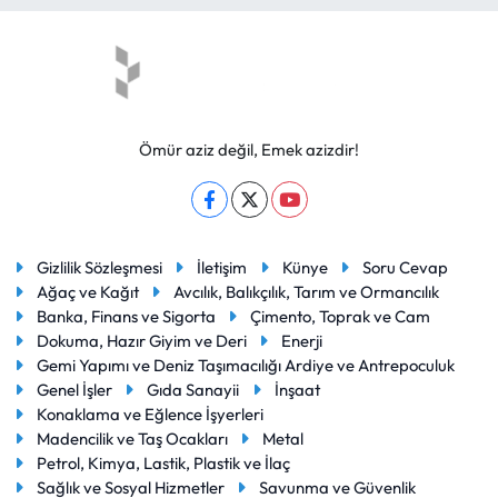
Ömür aziz değil, Emek azizdir!
Gizlilik Sözleşmesi
İletişim
Künye
Soru Cevap
Ağaç ve Kağıt
Avcılık, Balıkçılık, Tarım ve Ormancılık
Banka, Finans ve Sigorta
Çimento, Toprak ve Cam
Dokuma, Hazır Giyim ve Deri
Enerji
Gemi Yapımı ve Deniz Taşımacılığı Ardiye ve Antrepoculuk
Genel İşler
Gıda Sanayii
İnşaat
Konaklama ve Eğlence İşyerleri
Madencilik ve Taş Ocakları
Metal
Petrol, Kimya, Lastik, Plastik ve İlaç
Sağlık ve Sosyal Hizmetler
Savunma ve Güvenlik