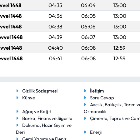
evvel 1448
04:35
06:04
13:00
evvel 1448
04:36
06:05
13:00
evvel 1448
04:38
06:06
13:00
evvel 1448
04:39
06:07
13:00
evvel 1448
04:40
06:08
12:59
evvel 1448
04:41
06:08
12:59
Gizlilik Sözleşmesi
İletişim
Künye
Soru Cevap
Avcılık, Balıkçılık, Tarım v
Ağaç ve Kağıt
Ormancılık
Banka, Finans ve Sigorta
Çimento, Toprak ve Ca
Dokuma, Hazır Giyim ve
Deri
Enerji
Gemi Yapımı ve Deniz