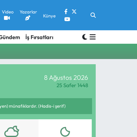
Video
Yazarlar
Künye
Gündem
İş Fırsatları
8 Ağustos 2026
25 Safer 1448
en) münafıklardır. (Hadis-i şerif)