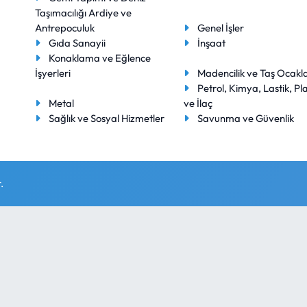
Taşımacılığı Ardiye ve
Antrepoculuk
Genel İşler
Gıda Sanayii
İnşaat
Konaklama ve Eğlence
İşyerleri
Madencilik ve Taş Ocakla
Petrol, Kimya, Lastik, Pla
Metal
ve İlaç
Sağlık ve Sosyal Hizmetler
Savunma ve Güvenlik
.