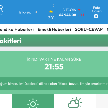
Foto
BITCOIN
Galeri
64.944,08
-0.18
°
30
DOLAR
47,7436
0.18
endika Haberleri
Emekli Haberleri
SORU-CEVAP
EURO
55,2510
0.32
kitleri
STERLİN
64,4811
0.38
GRAM ALTIN
6660.55
0.03
İKINDI VAKTINE KALAN SÜRE
BİST100
21:54
13.779
-14
 kimse, ilmi (sadece) dilinde olan (itikadı bozuk, ilmiyle amel etmey