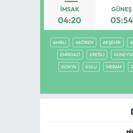
İMSAK
GÜNEŞ
Yargı Kararları
04:20
05:54
Araştırma-Rapor
AHIRLI
AKÖREN
AKŞEHİR
A
EMİRGAZİ
EREĞLİ
GÜNEYSI
KONYA
KULU
MERAM
Hİ