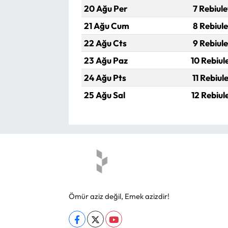
20 Ağu Per
7 Rebiul
21 Ağu Cum
8 Rebiul
22 Ağu Cts
9 Rebiul
23 Ağu Paz
10 Rebiul
24 Ağu Pts
11 Rebiul
25 Ağu Sal
12 Rebiul
Ömür aziz değil, Emek azizdir!