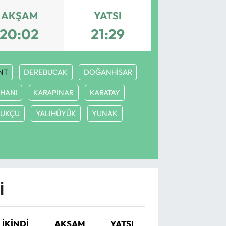
AKŞAM
YATSI
20:02
21:29
NT
DEREBUCAK
DOĞANHİSAR
HANI
KARAPINAR
KARATAY
LUKÇU
YALIHÜYÜK
YUNAK
I
İKINDI
AKŞAM
YATSI