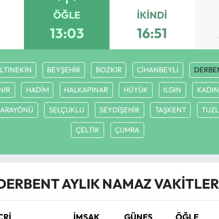
ÖĞLE
İKINDI
13:03
16:51
LTINEKİN
BEYŞEHİR
BOZKIR
CİHANBEYLİ
DERBE
NIR
HADİM
HALKAPINAR
HÜYÜK
ILGIN
KADIN
SARAYÖNÜ
SELÇUKLU
SEYDİŞEHİR
TAŞKENT
TUZ
ÇELTİK
ÇUMRA
DERBENT AYLIK NAMAZ VAKITLER
CRİ
İMSAK
GÜNEŞ
ÖĞLE