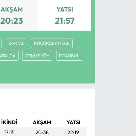
AKŞAM
YATSI
20:23
21:57
KARTAL
KÜÇÜKÇEKMECE
ATALCA
ÇEKMEKÖY
İSTANBUL
İKINDI
AKŞAM
YATSI
17:15
20:38
22:19