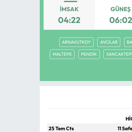
İMSAK
GÜNEŞ
Yargı Kararları
04:22
06:0
Araştırma-Rapor
ARNAVUTKOY
AVCILAR
BA
MALTEPE
PENDİK
SANCAKTEP
Hİ
25 Tem Cts
11 Saf