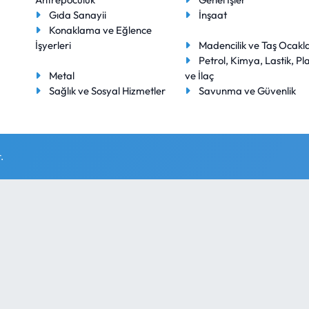
Gıda Sanayii
İnşaat
Konaklama ve Eğlence
İşyerleri
Madencilik ve Taş Ocakla
Petrol, Kimya, Lastik, Pla
Metal
ve İlaç
Sağlık ve Sosyal Hizmetler
Savunma ve Güvenlik
.