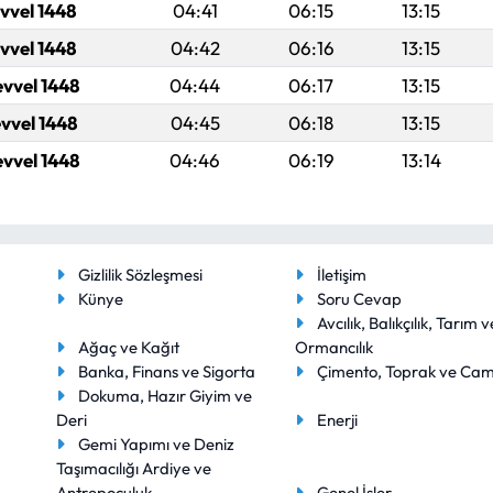
evvel 1448
04:41
06:15
13:15
evvel 1448
04:42
06:16
13:15
evvel 1448
04:44
06:17
13:15
evvel 1448
04:45
06:18
13:15
evvel 1448
04:46
06:19
13:14
Gizlilik Sözleşmesi
İletişim
Künye
Soru Cevap
Avcılık, Balıkçılık, Tarım v
Ağaç ve Kağıt
Ormancılık
Banka, Finans ve Sigorta
Çimento, Toprak ve Ca
Dokuma, Hazır Giyim ve
Deri
Enerji
Gemi Yapımı ve Deniz
Taşımacılığı Ardiye ve
Antrepoculuk
Genel İşler