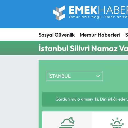
Sosyal Güvenlik
Hava Durumu
Sosyal Güvenlik
Memur Haberleri
S
Sendika
Trafik Durumu
İstanbul Silivri Namaz Va
SORU-CEVAP
Süper Lig Puan Durumu ve Fikstür
Gündem
Tüm Manşetler
İSTANBUL
Memur
Son Dakika Haberleri
Emekli
Haber Arşivi
Gördün mü o kimseyi ki: Dini inkâr eder.
İşveren
İş Fırsatları