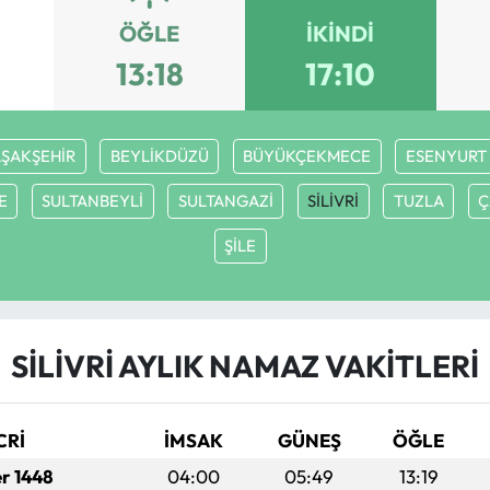
ÖĞLE
İKINDI
2
13:18
17:10
ŞAKŞEHİR
BEYLİKDÜZÜ
BÜYÜKÇEKMECE
ESENYURT
E
SULTANBEYLİ
SULTANGAZİ
SİLİVRİ
TUZLA
Ç
ŞİLE
SİLİVRİ AYLIK NAMAZ VAKITLERI
CRİ
İMSAK
GÜNEŞ
ÖĞLE
er 1448
04:00
05:49
13:19