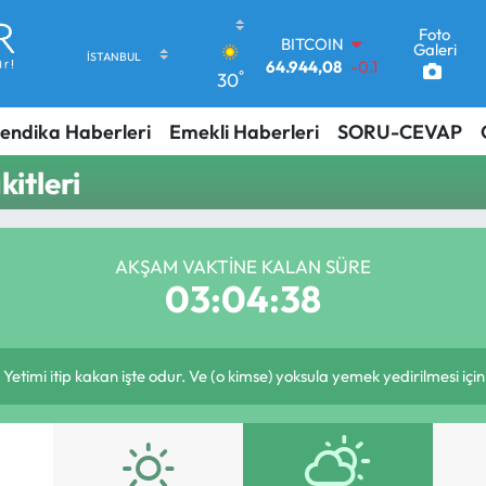
Foto
BITCOIN
Galeri
64.944,08
-0.18
°
30
DOLAR
47,7436
0.18
EURO
endika Haberleri
Emekli Haberleri
SORU-CEVAP
55,2510
0.32
STERLİN
kitleri
64,4811
0.38
GRAM ALTIN
6660.55
0.03
BİST100
AKŞAM VAKTINE KALAN SÜRE
03:04:37
13.779
-14
 Yetimi itip kakan işte odur. Ve (o kimse) yoksula yemek yedirilmesi içi