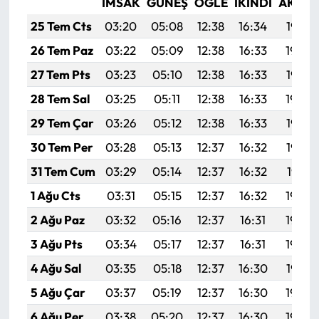
İMSAK
GÜNEŞ
ÖĞLE
İKINDI
AKŞA
25 Tem Cts
03:20
05:08
12:38
16:34
19:57
26 Tem Paz
03:22
05:09
12:38
16:33
19:56
27 Tem Pts
03:23
05:10
12:38
16:33
19:55
28 Tem Sal
03:25
05:11
12:38
16:33
19:54
29 Tem Çar
03:26
05:12
12:38
16:33
19:53
30 Tem Per
03:28
05:13
12:37
16:32
19:52
31 Tem Cum
03:29
05:14
12:37
16:32
19:51
1 Ağu Cts
03:31
05:15
12:37
16:32
19:50
2 Ağu Paz
03:32
05:16
12:37
16:31
19:49
3 Ağu Pts
03:34
05:17
12:37
16:31
19:48
4 Ağu Sal
03:35
05:18
12:37
16:30
19:47
5 Ağu Çar
03:37
05:19
12:37
16:30
19:45
6 Ağu Per
03:38
05:20
12:37
16:30
19:44