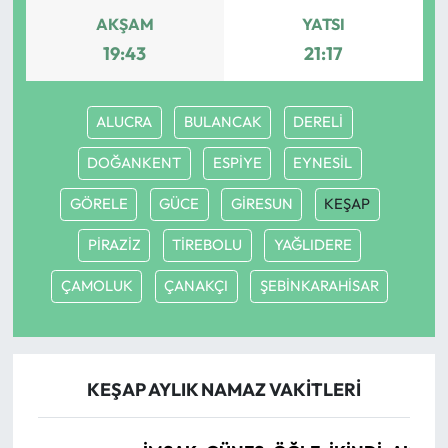
AKŞAM
YATSI
19:43
21:17
ALUCRA
BULANCAK
DERELİ
DOĞANKENT
ESPİYE
EYNESİL
GÖRELE
GÜCE
GİRESUN
KEŞAP
PİRAZİZ
TİREBOLU
YAĞLIDERE
ÇAMOLUK
ÇANAKÇI
ŞEBİNKARAHİSAR
KEŞAP AYLIK NAMAZ VAKITLERI