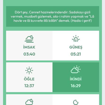
Yargı Kararları
Dört şey, Cennet hazinelerindendir: Sadakayı gizli
vermek, musibeti gizlemek, sıla-i rahim yapmak ve "Lâ
Araştırma-Rapor
havle ve lâ kuvvete illâ billâh" demek. (Hadis-i şerif)
İMSAK
GÜNEŞ
03:40
05:21
ÖĞLE
İKINDI
12:37
16:29