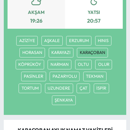
AKŞAM
YATSI
19:26
20:57
AZİZİYE
AŞKALE
ERZURUM
HINIS
HORASAN
KARAYAZI
KARAÇOBAN
KÖPRÜKÖY
NARMAN
OLTU
OLUR
PASİNLER
PAZARYOLU
TEKMAN
TORTUM
UZUNDERE
ÇAT
İSPİR
ŞENKAYA