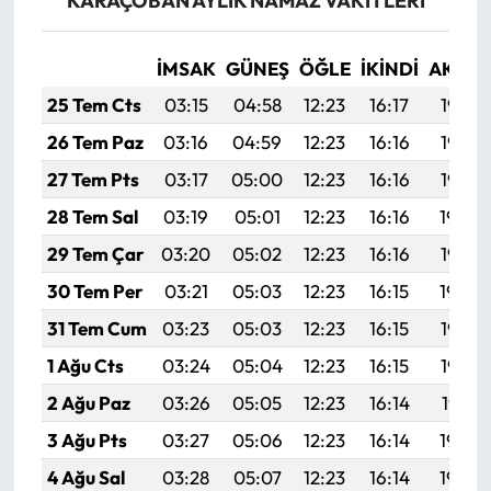
KARAÇOBAN AYLIK NAMAZ VAKITLERI
İMSAK
GÜNEŞ
ÖĞLE
İKINDI
AKŞA
25 Tem Cts
03:15
04:58
12:23
16:17
19:38
26 Tem Paz
03:16
04:59
12:23
16:16
19:37
27 Tem Pts
03:17
05:00
12:23
16:16
19:37
28 Tem Sal
03:19
05:01
12:23
16:16
19:36
29 Tem Çar
03:20
05:02
12:23
16:16
19:35
30 Tem Per
03:21
05:03
12:23
16:15
19:34
31 Tem Cum
03:23
05:03
12:23
16:15
19:33
1 Ağu Cts
03:24
05:04
12:23
16:15
19:32
2 Ağu Paz
03:26
05:05
12:23
16:14
19:31
3 Ağu Pts
03:27
05:06
12:23
16:14
19:30
4 Ağu Sal
03:28
05:07
12:23
16:14
19:29