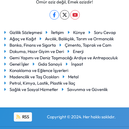
Ömür aziz değil, Emek azizdir!
Gizlilik Sözleşmesi
İletişim
Künye
Soru Cevap
Ağaç ve Kağıt
Avcılık, Balıkçılık, Tarım ve Ormancılık
Banka, Finans ve Sigorta
Çimento, Toprak ve Cam
Dokuma, Hazır Giyim ve Deri
Enerji
Gemi Yapımı ve Deniz Taşımacılığı Ardiye ve Antrepoculuk
Genel İşler
Gıda Sanayii
İnşaat
Konaklama ve Eğlence İşyerleri
Madencilik ve Taş Ocakları
Metal
Petrol, Kimya, Lastik, Plastik ve İlaç
Sağlık ve Sosyal Hizmetler
Savunma ve Güvenlik
RSS
Copyright © 2024. Her hakkı saklıdır.