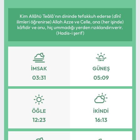
Yargı Kararları
Kim Allâhü Teâlâ'nın dininde tefakkuh ederse (dînî
ilimleri öğrenirse) Allah Azze ve Celle, ona (her işinde)
Araştırma-Rapor
kâfidir ve onu, hiç ummadığı yerden rızıklandırıverir.
(Hadis-i şerif)
İMSAK
GÜNEŞ
03:31
05:09
ÖĞLE
İKINDI
12:23
16:13