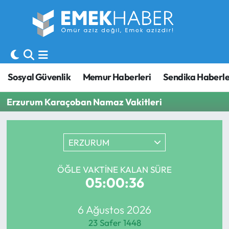
Sosyal Güvenlik
Hava Durumu
Sendika
Trafik Durumu
Sosyal Güvenlik
Memur Haberleri
Sendika Haberle
SORU-CEVAP
Süper Lig Puan Durumu ve Fikstür
Erzurum Karaçoban Namaz Vakitleri
Gündem
Tüm Manşetler
ERZURUM
Memur
Son Dakika Haberleri
Emekli
Haber Arşivi
ÖĞLE VAKTINE KALAN SÜRE
05:00:36
İşveren
6 Ağustos 2026
İş Fırsatları
23 Safer 1448