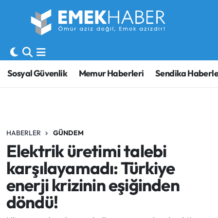
Sosyal Güvenlik
Hava Durumu
Sendika
Trafik Durumu
Sosyal Güvenlik
Memur Haberleri
Sendika Haberle
SORU-CEVAP
Süper Lig Puan Durumu ve Fikstür
Gündem
Tüm Manşetler
HABERLER
GÜNDEM
Memur
Son Dakika Haberleri
Elektrik üretimi talebi
Emekli
Haber Arşivi
karşılayamadı: Türkiye
enerji krizinin eşiğinden
İşveren
döndü!
İş Fırsatları