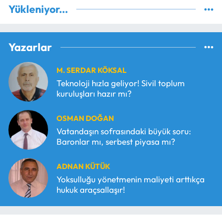
Yükleniyor...
Yazarlar
M. SERDAR KÖKSAL
Teknoloji hızla geliyor! Sivil toplum
kuruluşları hazır mı?
OSMAN DOĞAN
Vatandaşın sofrasındaki büyük soru:
Baronlar mı, serbest piyasa mı?
ADNAN KÜTÜK
Yoksulluğu yönetmenin maliyeti arttıkça
hukuk araçsallaşır!