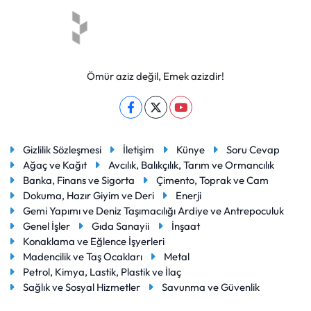
Ömür aziz değil, Emek azizdir!
Gizlilik Sözleşmesi
İletişim
Künye
Soru Cevap
Ağaç ve Kağıt
Avcılık, Balıkçılık, Tarım ve Ormancılık
Banka, Finans ve Sigorta
Çimento, Toprak ve Cam
Dokuma, Hazır Giyim ve Deri
Enerji
Gemi Yapımı ve Deniz Taşımacılığı Ardiye ve Antrepoculuk
Genel İşler
Gıda Sanayii
İnşaat
Konaklama ve Eğlence İşyerleri
Madencilik ve Taş Ocakları
Metal
Petrol, Kimya, Lastik, Plastik ve İlaç
Sağlık ve Sosyal Hizmetler
Savunma ve Güvenlik