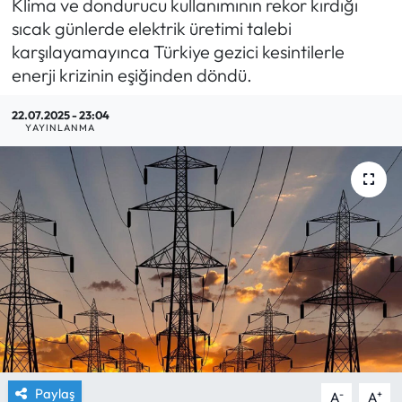
Klima ve dondurucu kullanımının rekor kırdığı
sıcak günlerde elektrik üretimi talebi
Yargı Kararları
karşılayamayınca Türkiye gezici kesintilerle
enerji krizinin eşiğinden döndü.
Araştırma-Rapor
22.07.2025 - 23:04
YAYINLANMA
Paylaş
-
+
A
A