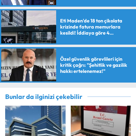
Eti Maden'de 18 ton çikolata
krizinde fatura memurlara
kesildi! İddiaya göre 4
personele maaş kesme cezası
verildi
Özel güvenlik görevlileri için
kritik çağrı: "Şehitlik ve gazilik
hakkı ertelenemez!"
Bunlar da ilginizi çekebilir