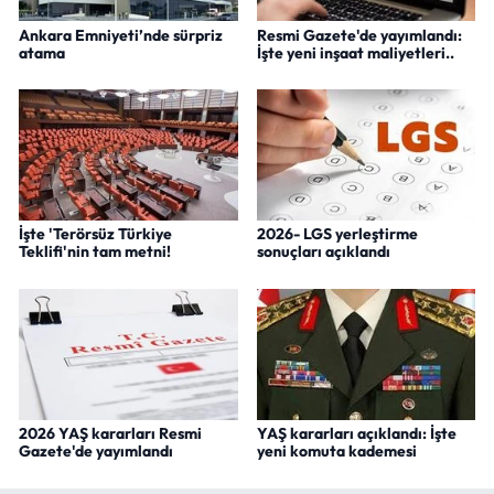
Ankara Emniyeti’nde sürpriz
Resmi Gazete'de yayımlandı:
atama
İşte yeni inşaat maliyetleri..
İşte 'Terörsüz Türkiye
2026- LGS yerleştirme
Teklifi'nin tam metni!
sonuçları açıklandı
2026 YAŞ kararları Resmi
YAŞ kararları açıklandı: İşte
Gazete'de yayımlandı
yeni komuta kademesi