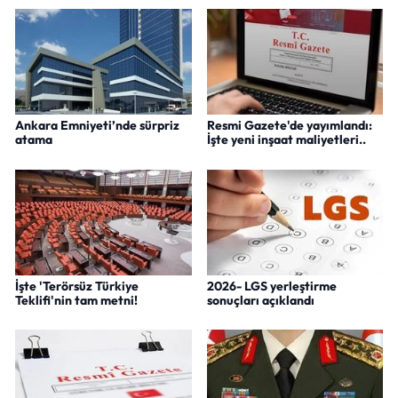
Ankara Emniyeti’nde sürpriz
Resmi Gazete'de yayımlandı:
atama
İşte yeni inşaat maliyetleri..
İşte 'Terörsüz Türkiye
2026- LGS yerleştirme
Teklifi'nin tam metni!
sonuçları açıklandı