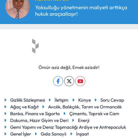
Yoksulluğu yönetmenin maliyeti arttıkça
hukuk araçsallaşır!
Ömür aziz değil, Emek azizdir!
Gizlilik Sözleşmesi
İletişim
Künye
Soru Cevap
Ağaç ve Kağıt
Avcılık, Balıkçılık, Tarım ve Ormancılık
Banka, Finans ve Sigorta
Çimento, Toprak ve Cam
Dokuma, Hazır Giyim ve Deri
Enerji
Gemi Yapımı ve Deniz Taşımacılığı Ardiye ve Antrepoculuk
Genel İşler
Gıda Sanayii
İnşaat