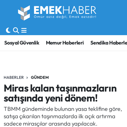
Sosyal Güvenlik
Hava Durumu
Sendika
Trafik Durumu
Sosyal Güvenlik
Memur Haberleri
Sendika Haberle
SORU-CEVAP
Süper Lig Puan Durumu ve Fikstür
Gündem
Tüm Manşetler
HABERLER
GÜNDEM
Memur
Son Dakika Haberleri
Miras kalan taşınmazların
Emekli
Haber Arşivi
satışında yeni dönem!
İşveren
TBMM gündeminde bulunan yasa teklifine göre,
satışa çıkarılan taşınmazlarda ilk açık artırma
İş Fırsatları
sadece mirasçılar arasında yapılacak.