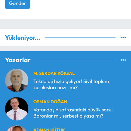
Gönder
Yükleniyor...
Yazarlar
M. SERDAR KÖKSAL
Teknoloji hızla geliyor! Sivil toplum
kuruluşları hazır mı?
OSMAN DOĞAN
Vatandaşın sofrasındaki büyük soru:
Baronlar mı, serbest piyasa mı?
ADNAN KÜTÜK