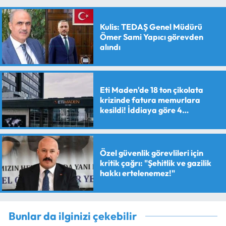
Kulis: TEDAŞ Genel Müdürü
Ömer Sami Yapıcı görevden
alındı
Eti Maden'de 18 ton çikolata
krizinde fatura memurlara
kesildi! İddiaya göre 4
personele maaş kesme cezası
verildi
Özel güvenlik görevlileri için
kritik çağrı: "Şehitlik ve gazilik
hakkı ertelenemez!"
Bunlar da ilginizi çekebilir