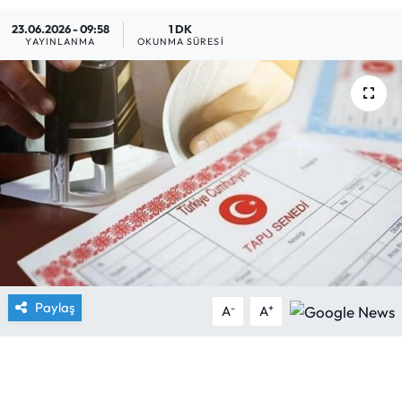
23.06.2026 - 09:58
1 DK
Yargı Kararları
YAYINLANMA
OKUNMA SÜRESI
Araştırma-Rapor
Paylaş
-
+
A
A