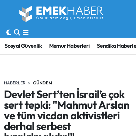
Sosyal Güvenlik
Hava Durumu
Sendika
Trafik Durumu
Sosyal Güvenlik
Memur Haberleri
Sendika Haberle
SORU-CEVAP
Süper Lig Puan Durumu ve Fikstür
Gündem
Tüm Manşetler
HABERLER
GÜNDEM
Memur
Son Dakika Haberleri
Devlet Sert’ten İsrail’e çok
Emekli
Haber Arşivi
sert tepki: "Mahmut Arslan
ve tüm vicdan aktivistleri
İşveren
derhal serbest
İş Fırsatları