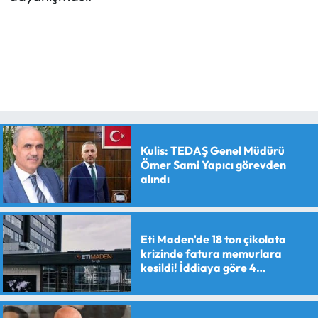
Kulis: TEDAŞ Genel Müdürü
Ömer Sami Yapıcı görevden
alındı
Eti Maden'de 18 ton çikolata
krizinde fatura memurlara
kesildi! İddiaya göre 4
personele maaş kesme cezası
verildi