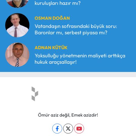
kuruluşları hazır mı?
OSMAN DOĞAN
Vatandaşın sofrasındaki büyük soru:
Baronlar mı, serbest piyasa mı?
ADNAN KÜTÜK
Yoksulluğu yönetmenin maliyeti arttıkça
hukuk araçsallaşır!
Ömür aziz değil, Emek azizdir!