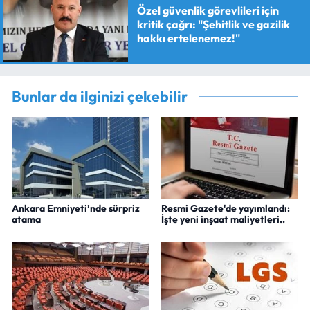
Özel güvenlik görevlileri için
kritik çağrı: "Şehitlik ve gazilik
hakkı ertelenemez!"
Bunlar da ilginizi çekebilir
Ankara Emniyeti’nde sürpriz
Resmi Gazete'de yayımlandı:
atama
İşte yeni inşaat maliyetleri..