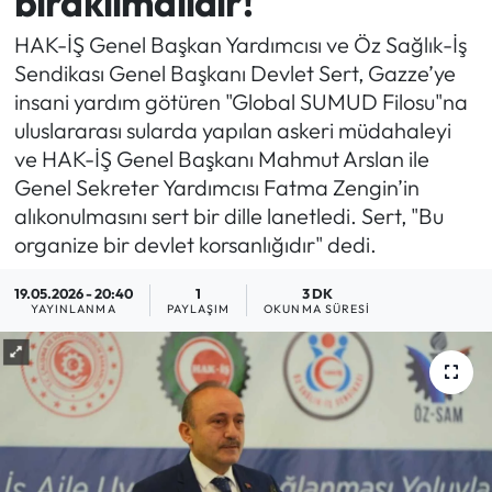
bırakılmalıdır!"
Yargı Kararları
HAK-İŞ Genel Başkan Yardımcısı ve Öz Sağlık-İş
Sendikası Genel Başkanı Devlet Sert, Gazze’ye
Araştırma-Rapor
insani yardım götüren "Global SUMUD Filosu"na
uluslararası sularda yapılan askeri müdahaleyi
ve HAK-İŞ Genel Başkanı Mahmut Arslan ile
Genel Sekreter Yardımcısı Fatma Zengin’in
alıkonulmasını sert bir dille lanetledi. Sert, "Bu
organize bir devlet korsanlığıdır" dedi.
19.05.2026 - 20:40
1
3 DK
YAYINLANMA
PAYLAŞIM
OKUNMA SÜRESI