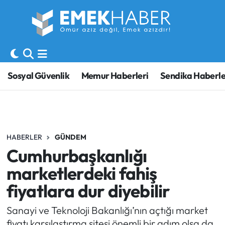
Sosyal Güvenlik
Hava Durumu
Sendika
Trafik Durumu
Sosyal Güvenlik
Memur Haberleri
Sendika Haberle
SORU-CEVAP
Süper Lig Puan Durumu ve Fikstür
Gündem
Tüm Manşetler
HABERLER
GÜNDEM
Memur
Son Dakika Haberleri
Cumhurbaşkanlığı
Emekli
Haber Arşivi
marketlerdeki fahiş
fiyatlara dur diyebilir
İşveren
Sanayi ve Teknoloji Bakanlığı’nın açtığı market
İş Fırsatları
fiyatı karşılaştırma sitesi önemli bir adım olsa da