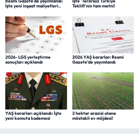
Resmi Gazete'de yayımlandı:
İşte 'Terörsüz Türkiye
İşte yeni inşaat maliyetleri..
Teklifi'nin tam metni!
2026- LGS yerleştirme
2026 YAŞ kararları Resmi
sonuçları açıklandı
Gazete'de yayımlandı
YAŞ kararları açıklandı: İşte
2 hektar arazisi olana
yeni komuta kademesi
müstakil ev müjdesi!