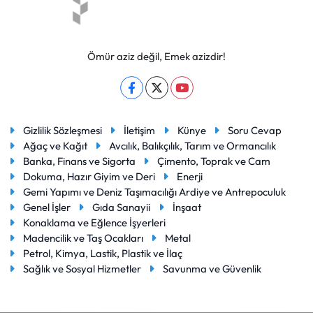
Ömür aziz değil, Emek azizdir!
Gizlilik Sözleşmesi
İletişim
Künye
Soru Cevap
Ağaç ve Kağıt
Avcılık, Balıkçılık, Tarım ve Ormancılık
Banka, Finans ve Sigorta
Çimento, Toprak ve Cam
Dokuma, Hazır Giyim ve Deri
Enerji
Gemi Yapımı ve Deniz Taşımacılığı Ardiye ve Antrepoculuk
Genel İşler
Gıda Sanayii
İnşaat
Konaklama ve Eğlence İşyerleri
Madencilik ve Taş Ocakları
Metal
Petrol, Kimya, Lastik, Plastik ve İlaç
Sağlık ve Sosyal Hizmetler
Savunma ve Güvenlik