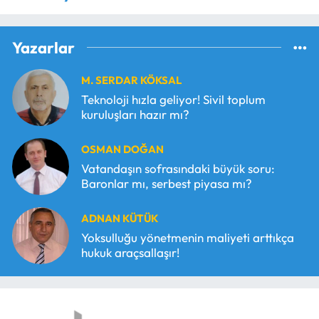
Yazarlar
M. SERDAR KÖKSAL
Teknoloji hızla geliyor! Sivil toplum
kuruluşları hazır mı?
OSMAN DOĞAN
Vatandaşın sofrasındaki büyük soru:
Baronlar mı, serbest piyasa mı?
ADNAN KÜTÜK
Yoksulluğu yönetmenin maliyeti arttıkça
hukuk araçsallaşır!