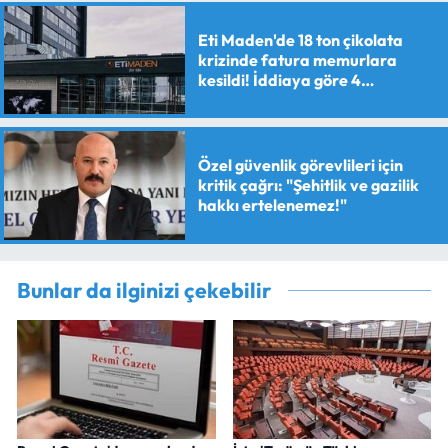
Eti Maden'de 18 ton çikolata
krizinde fatura memurlara
kesildi! İddiaya göre 4
personele maaş kesme cezası
verildi
Özel güvenlik görevlileri için
kritik çağrı: "Şehitlik ve gazilik
hakkı ertelenemez!"
Bunlar da ilginizi çekebilir