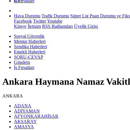
0.87
İş Fırsatları
Hava Durumu
Trafik Durumu
Süper Lig Puan Durumu ve Fiks
Facebook
Twitter
Youtube
Künye
İletişim
RSS Bağlantıları
Üyelik Girişi
Sosyal Güvenlik
Memur Haberleri
Sendika Haberleri
Emekli Haberleri
SORU-CEVAP
Gündem
İş Fırsatları
Ankara Haymana Namaz Vakitl
ANKARA
ADANA
ADIYAMAN
AFYONKARAHİSAR
AKSARAY
AMASYA