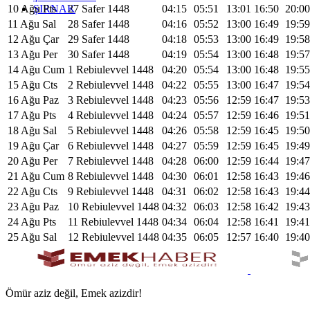
ŞIRNAK
10 Ağu Pts
27 Safer 1448
04:15
05:51
13:01
16:50
20:00
11 Ağu Sal
28 Safer 1448
04:16
05:52
13:00
16:49
19:59
12 Ağu Çar
29 Safer 1448
04:18
05:53
13:00
16:49
19:58
13 Ağu Per
30 Safer 1448
04:19
05:54
13:00
16:48
19:57
14 Ağu Cum
1 Rebiulevvel 1448
04:20
05:54
13:00
16:48
19:55
15 Ağu Cts
2 Rebiulevvel 1448
04:22
05:55
13:00
16:47
19:54
16 Ağu Paz
3 Rebiulevvel 1448
04:23
05:56
12:59
16:47
19:53
17 Ağu Pts
4 Rebiulevvel 1448
04:24
05:57
12:59
16:46
19:51
18 Ağu Sal
5 Rebiulevvel 1448
04:26
05:58
12:59
16:45
19:50
19 Ağu Çar
6 Rebiulevvel 1448
04:27
05:59
12:59
16:45
19:49
20 Ağu Per
7 Rebiulevvel 1448
04:28
06:00
12:59
16:44
19:47
21 Ağu Cum
8 Rebiulevvel 1448
04:30
06:01
12:58
16:43
19:46
22 Ağu Cts
9 Rebiulevvel 1448
04:31
06:02
12:58
16:43
19:44
23 Ağu Paz
10 Rebiulevvel 1448
04:32
06:03
12:58
16:42
19:43
24 Ağu Pts
11 Rebiulevvel 1448
04:34
06:04
12:58
16:41
19:41
25 Ağu Sal
12 Rebiulevvel 1448
04:35
06:05
12:57
16:40
19:40
Ömür aziz değil, Emek azizdir!