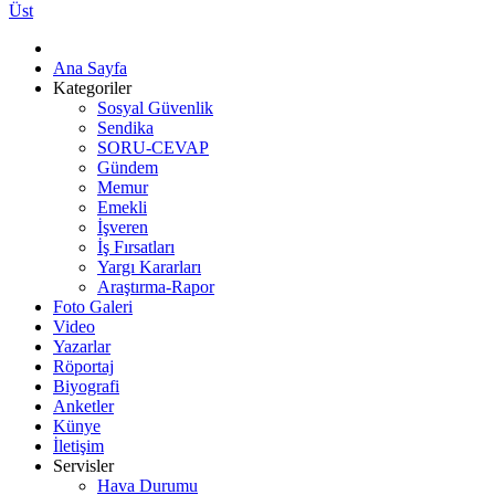
Üst
Ana Sayfa
Kategoriler
Sosyal Güvenlik
Sendika
SORU-CEVAP
Gündem
Memur
Emekli
İşveren
İş Fırsatları
Yargı Kararları
Araştırma-Rapor
Foto Galeri
Video
Yazarlar
Röportaj
Biyografi
Anketler
Künye
İletişim
Servisler
Hava Durumu