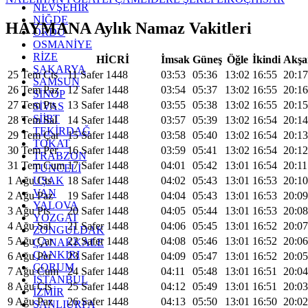
NEVŞEHİR
NİĞDE
HAYMANA Aylık Namaz Vakitleri
ORDU
OSMANİYE
RİZE
HİCRİ
İmsak
Güneş
Öğle
İkindi
Akş
SAKARYA
25 Tem Cts
11 Safer 1448
03:53
05:36
13:02
16:55
20:17
SAMSUN
26 Tem Paz
12 Safer 1448
03:54
05:37
13:02
16:55
20:16
SİNOP
27 Tem Pts
13 Safer 1448
03:55
05:38
13:02
16:55
20:15
SİVAS
SİİRT
28 Tem Sal
14 Safer 1448
03:57
05:39
13:02
16:54
20:14
TEKİRDAĞ
29 Tem Çar
15 Safer 1448
03:58
05:40
13:02
16:54
20:13
TOKAT
30 Tem Per
16 Safer 1448
03:59
05:41
13:02
16:54
20:12
TRABZON
31 Tem Cum
17 Safer 1448
04:01
05:42
13:01
16:54
20:11
TUNCELİ
UŞAK
1 Ağu Cts
18 Safer 1448
04:02
05:43
13:01
16:53
20:10
VAN
2 Ağu Paz
19 Safer 1448
04:04
05:43
13:01
16:53
20:09
YALOVA
3 Ağu Pts
20 Safer 1448
04:05
05:44
13:01
16:53
20:08
YOZGAT
4 Ağu Sal
21 Safer 1448
04:06
05:45
13:01
16:52
20:07
ZONGULDAK
5 Ağu Çar
22 Safer 1448
04:08
05:46
13:01
16:52
20:06
ÇANAKKALE
ÇANKIRI
6 Ağu Per
23 Safer 1448
04:09
05:47
13:01
16:52
20:05
ÇORUM
7 Ağu Cum
24 Safer 1448
04:11
05:48
13:01
16:51
20:04
İSTANBUL
8 Ağu Cts
25 Safer 1448
04:12
05:49
13:01
16:51
20:03
İZMİR
9 Ağu Paz
26 Safer 1448
04:13
05:50
13:01
16:50
20:02
ŞANLIURFA