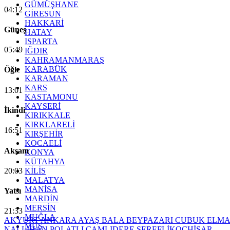
GÜMÜŞHANE
04:12
GİRESUN
HAKKARİ
Güneş
HATAY
ISPARTA
05:49
IĞDIR
KAHRAMANMARAŞ
KARABÜK
Öğle
KARAMAN
KARS
13:01
KASTAMONU
KAYSERİ
İkindi
KIRIKKALE
KIRKLARELİ
16:51
KIRŞEHİR
KOCAELİ
Akşam
KONYA
KÜTAHYA
20:03
KİLİS
MALATYA
MANİSA
Yatsı
MARDİN
MERSİN
21:33
MUĞLA
AKYURT
ANKARA
AYAŞ
BALA
BEYPAZARI
CUBUK
ELM
MUŞ
NALLIHAN
POLATLI
ÇAMLIDERE
ŞEREFLİKOÇHİSAR