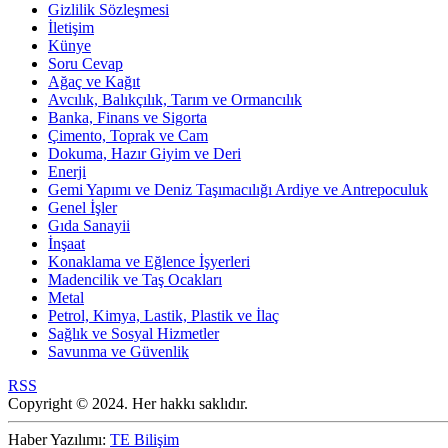
Gizlilik Sözleşmesi
İletişim
Künye
Soru Cevap
Ağaç ve Kağıt
Avcılık, Balıkçılık, Tarım ve Ormancılık
Banka, Finans ve Sigorta
Çimento, Toprak ve Cam
Dokuma, Hazır Giyim ve Deri
Enerji
Gemi Yapımı ve Deniz Taşımacılığı Ardiye ve Antrepoculuk
Genel İşler
Gıda Sanayii
İnşaat
Konaklama ve Eğlence İşyerleri
Madencilik ve Taş Ocakları
Metal
Petrol, Kimya, Lastik, Plastik ve İlaç
Sağlık ve Sosyal Hizmetler
Savunma ve Güvenlik
RSS
Copyright © 2024. Her hakkı saklıdır.
Haber Yazılımı:
TE Bilişim