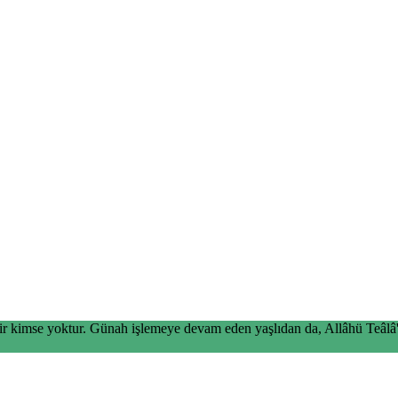
ir kimse yoktur. Günah işlemeye devam eden yaşlıdan da, Allâhü Teâlâ'