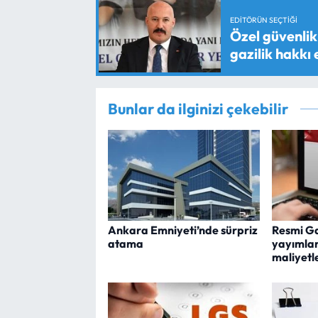
EDITÖRÜN SEÇTIĞI
Özel güvenlik 
gazilik hakkı
Bunlar da ilginizi çekebilir
Ankara Emniyeti’nde sürpriz
Resmi G
atama
yayımland
maliyetle