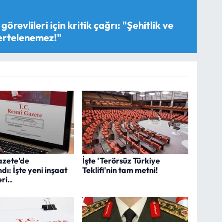
görevlileri için kritik çağrı: "Şehitlik ve
 ertelenemez!"
azete'de
İşte 'Terörsüz Türkiye
ı: İşte yeni inşaat
Teklifi'nin tam metni!
ri..