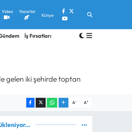
Video
Yazarlar
Künye
Gündem
İş Fırsatları
 gelen iki şehirde toptan
-
+
A
A
ükleniyor...