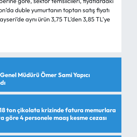
ine göre, sektör temsilcileri, fiyatlardaki
on’da duble yumurtanın toptan satış fiyatı
ayseri’de aynı ürün 3,75 TL’den 3,85 TL’ye
 Genel Müdürü Ömer Sami Yapıcı
dı
18 ton çikolata krizinde fatura memurlara
aya göre 4 personele maaş kesme cezası