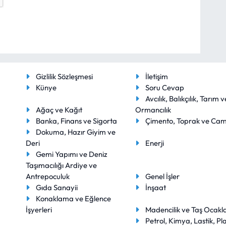
Gizlilik Sözleşmesi
İletişim
Künye
Soru Cevap
Avcılık, Balıkçılık, Tarım v
Ağaç ve Kağıt
Ormancılık
Banka, Finans ve Sigorta
Çimento, Toprak ve Ca
Dokuma, Hazır Giyim ve
Deri
Enerji
Gemi Yapımı ve Deniz
Taşımacılığı Ardiye ve
Antrepoculuk
Genel İşler
Gıda Sanayii
İnşaat
Konaklama ve Eğlence
İşyerleri
Madencilik ve Taş Ocakla
Petrol, Kimya, Lastik, Pla