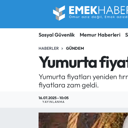
Sosyal Güvenlik
Hava Durumu
Sosyal Güvenlik
Memur Haberleri
S
Sendika
Trafik Durumu
HABERLER
GÜNDEM
SORU-CEVAP
Süper Lig Puan Durumu ve Fikstür
Yumurta fiya
Gündem
Tüm Manşetler
Yumurta fiyatları yeniden t
Memur
Son Dakika Haberleri
fiyatlara zam geldi.
Emekli
Haber Arşivi
16.07.2025 - 10:05
YAYINLANMA
İşveren
İş Fırsatları