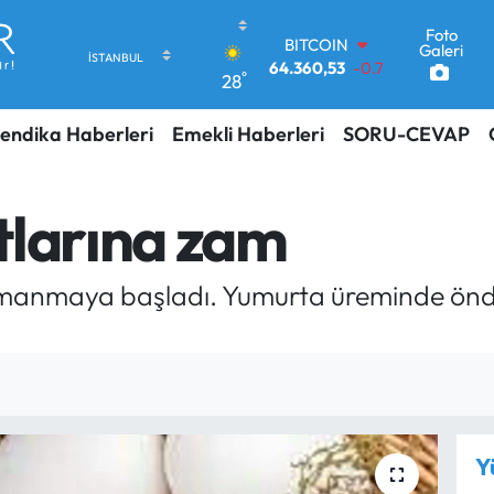
BITCOIN
64.360,53
-0.76
Foto
DOLAR
Galeri
47,7069
0.17
°
28
EURO
55,0265
0.01
endika Haberleri
Emekli Haberleri
SORU-CEVAP
STERLİN
64,1897
0.02
GRAM ALTIN
6574.81
1.44
tlarına zam
BİST100
13.887
64
ırmanmaya başladı. Yumurta üreminde önde
Y