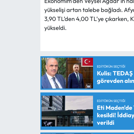
Ekonomim'den Veysel Ağdar'ın haber
yükselişi artan talebe bağladı. Afy
3,90 TL’den 4,00 TL’ye çıkarken, K
yükseldi.
EDITÖRÜN SEÇTIĞI
Kulis: TEDAŞ
görevden alın
EDITÖRÜN SEÇTIĞI
Eti Maden'de 
kesildi! İddi
verildi