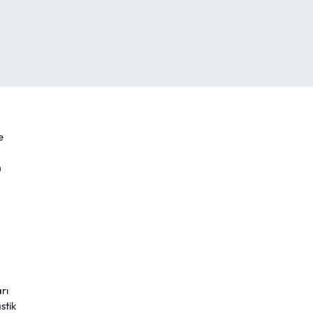
e
m
rı
stik