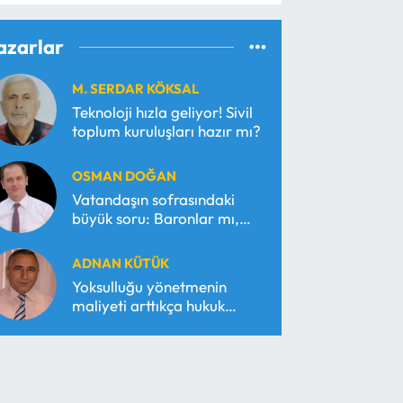
azarlar
M. SERDAR KÖKSAL
Teknoloji hızla geliyor! Sivil
toplum kuruluşları hazır mı?
OSMAN DOĞAN
Vatandaşın sofrasındaki
büyük soru: Baronlar mı,
serbest piyasa mı?
ADNAN KÜTÜK
Yoksulluğu yönetmenin
maliyeti arttıkça hukuk
araçsallaşır!