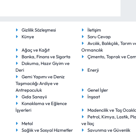
Gizlilik Sözleşmesi
İletişim
Künye
Soru Cevap
Avcılık, Balıkçılık, Tarım v
Ağaç ve Kağıt
Ormancılık
Banka, Finans ve Sigorta
Çimento, Toprak ve Ca
Dokuma, Hazır Giyim ve
Deri
Enerji
Gemi Yapımı ve Deniz
Taşımacılığı Ardiye ve
Antrepoculuk
Genel İşler
Gıda Sanayii
İnşaat
Konaklama ve Eğlence
İşyerleri
Madencilik ve Taş Ocakla
Petrol, Kimya, Lastik, Pla
Metal
ve İlaç
Sağlık ve Sosyal Hizmetler
Savunma ve Güvenlik