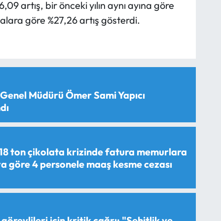
6,09 artış, bir önceki yılın aynı ayına göre
malara göre %27,26 artış gösterdi.
 Genel Müdürü Ömer Sami Yapıcı
dı
18 ton çikolata krizinde fatura memurlara
aya göre 4 personele maaş kesme cezası
görevlileri için kritik çağrı: "Şehitlik ve