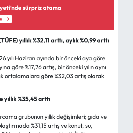
eti’nde sürpriz atama
le
TÜFE) yıllık %32,11 arttı, aylık %0,99 arttı
 yılı Haziran ayında bir önceki aya göre
ayına göre %17,76 artış, bir önceki yılın aynı
ylık ortalamalara göre %32,03 artış olarak
 yıllık %35,45 arttı
rcama grubunun yıllık değişimleri; gıda ve
ulaştırmada %31,15 artış ve konut, su,