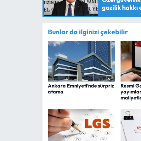
gazilik hakkı
Bunlar da ilginizi çekebilir
Ankara Emniyeti’nde sürpriz
Resmi G
atama
yayımland
maliyetle