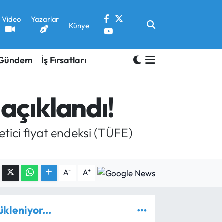
Video
Yazarlar
Künye
Gündem
İş Fırsatları
açıklandı!
tici fiyat endeksi (TÜFE)
-
+
A
A
ükleniyor...