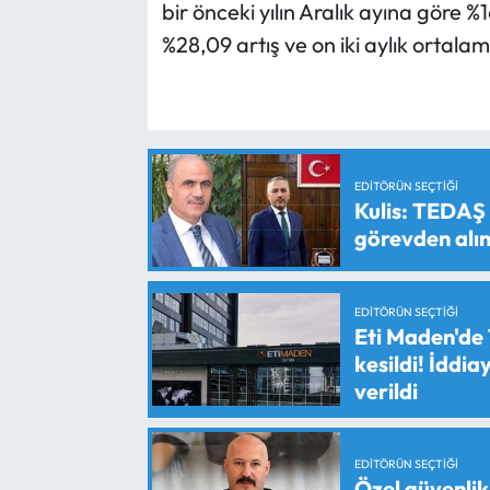
bir önceki yılın Aralık ayına göre %1
%28,09 artış ve on iki aylık ortala
EDITÖRÜN SEÇTIĞI
Kulis: TEDAŞ
görevden alın
EDITÖRÜN SEÇTIĞI
Eti Maden'de 
kesildi! İddi
verildi
EDITÖRÜN SEÇTIĞI
Özel güvenlik 