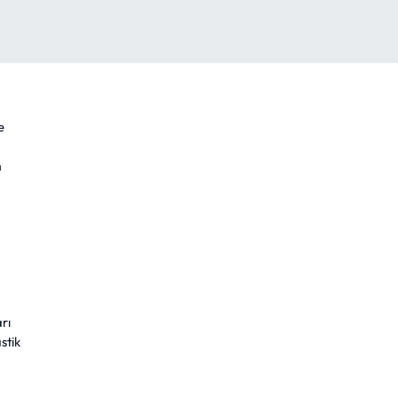
e
m
rı
stik