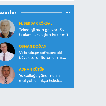
azarlar
M. SERDAR KÖKSAL
Teknoloji hızla geliyor! Sivil
toplum kuruluşları hazır mı?
OSMAN DOĞAN
Vatandaşın sofrasındaki
büyük soru: Baronlar mı,
serbest piyasa mı?
ADNAN KÜTÜK
Yoksulluğu yönetmenin
maliyeti arttıkça hukuk
araçsallaşır!