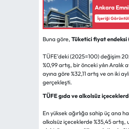
Ankara Emniy
İçeriği Görüntü
Buna göre,
Tüketici fiyat endeksi (
TÜFE'deki (2025=100) değişim 2026
%0,99 artış, bir önceki yılın Aralık 
ayına göre %32,11 artış ve on iki a
gerçekleşti.
TÜFE gıda ve alkolsüz içeceklerde
En yüksek ağırlığa sahip üç ana ha
alkolsüz içeceklerde %35,45 artış, 