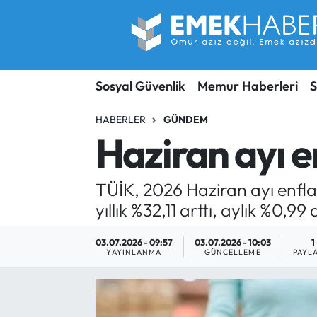
Sosyal Güvenlik
Hava Durumu
Sosyal Güvenlik
Memur Haberleri
S
Sendika
Trafik Durumu
HABERLER
GÜNDEM
SORU-CEVAP
Süper Lig Puan Durumu ve Fikstür
Haziran ayı e
Gündem
Tüm Manşetler
TÜİK, 2026 Haziran ayı enfla
Memur
Son Dakika Haberleri
yıllık %32,11 arttı, aylık %0,99 a
Emekli
Haber Arşivi
03.07.2026 - 09:57
03.07.2026 - 10:03
1
YAYINLANMA
GÜNCELLEME
PAYL
İşveren
İş Fırsatları