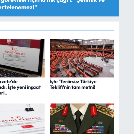
 ertelenemez!"
azete'de
İşte 'Terörsüz Türkiye
ı: İşte yeni inşaat
Teklifi'nin tam metni!
ri..