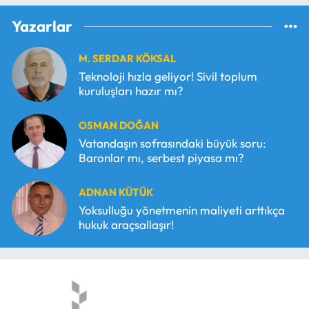
Yazarlar
M. SERDAR KÖKSAL
Teknoloji hızla geliyor! Sivil toplum
kuruluşları hazır mı?
OSMAN DOĞAN
Vatandaşın sofrasındaki büyük soru:
Baronlar mı, serbest piyasa mı?
ADNAN KÜTÜK
Yoksulluğu yönetmenin maliyeti arttıkça
hukuk araçsallaşır!