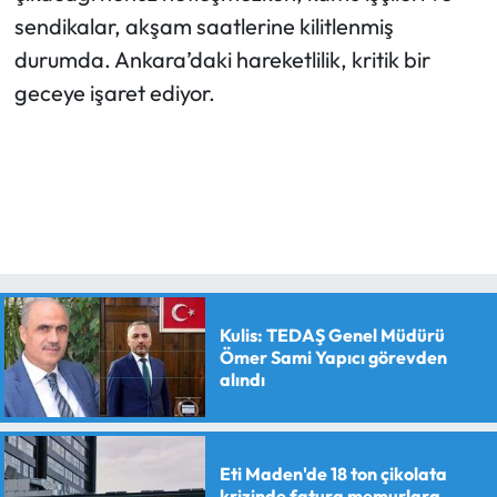
sendikalar, akşam saatlerine kilitlenmiş
durumda. Ankara’daki hareketlilik, kritik bir
geceye işaret ediyor.
Kulis: TEDAŞ Genel Müdürü
Ömer Sami Yapıcı görevden
alındı
Eti Maden'de 18 ton çikolata
krizinde fatura memurlara