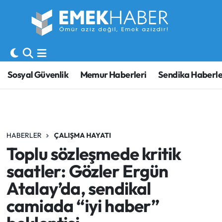
Sosyal Güvenlik
Hava Durumu
Sendika
Trafik Durumu
Sosyal Güvenlik
Memur Haberleri
Sendika Haberle
SORU-CEVAP
Süper Lig Puan Durumu ve Fikstür
Gündem
Tüm Manşetler
HABERLER
ÇALIŞMA HAYATI
Memur
Son Dakika Haberleri
Toplu sözleşmede kritik
Emekli
Haber Arşivi
saatler: Gözler Ergün
Atalay’da, sendikal
İşveren
camiada “iyi haber”
İş Fırsatları