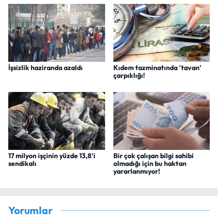
İşsizlik haziranda azaldı
Kıdem tazminatında 'tavan'
çarpıklığı!
17 milyon işçinin yüzde 13,8'i
Bir çok çalışan bilgi sahibi
sendikalı
olmadığı için bu haktan
yararlanmıyor!
Yorumlar