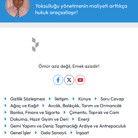
Yoksulluğu yönetmenin maliyeti arttıkça
hukuk araçsallaşır!
Ömür aziz değil, Emek azizdir!
Gizlilik Sözleşmesi
İletişim
Künye
Soru Cevap
Ağaç ve Kağıt
Avcılık, Balıkçılık, Tarım ve Ormancılık
Banka, Finans ve Sigorta
Çimento, Toprak ve Cam
Dokuma, Hazır Giyim ve Deri
Enerji
Gemi Yapımı ve Deniz Taşımacılığı Ardiye ve Antrepoculuk
Genel İşler
Gıda Sanayii
İnşaat