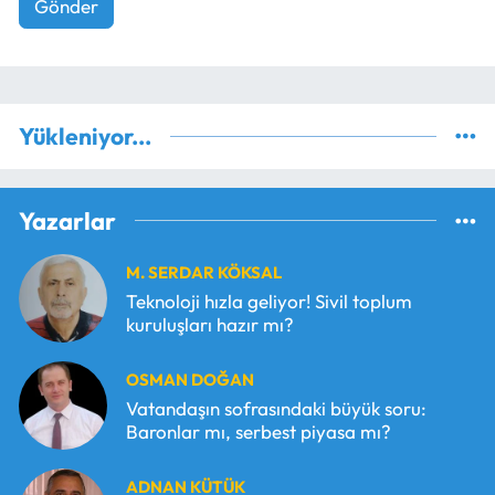
Gönder
Yükleniyor...
Yazarlar
M. SERDAR KÖKSAL
Teknoloji hızla geliyor! Sivil toplum
kuruluşları hazır mı?
OSMAN DOĞAN
Vatandaşın sofrasındaki büyük soru:
Baronlar mı, serbest piyasa mı?
ADNAN KÜTÜK