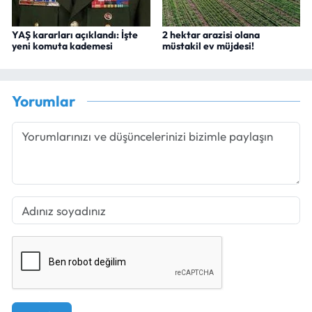
YAŞ kararları açıklandı: İşte
2 hektar arazisi olana
yeni komuta kademesi
müstakil ev müjdesi!
Yorumlar