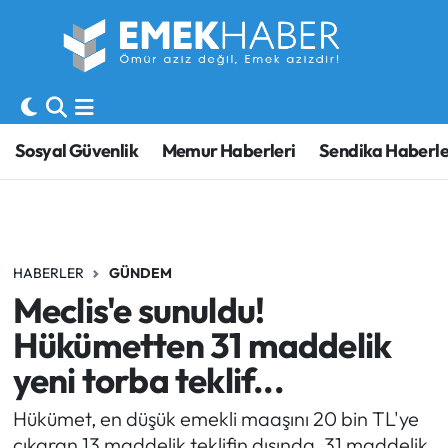
Sosyal Güvenlik
Hava Durumu
Sendika
Trafik Durumu
Sosyal Güvenlik
Memur Haberleri
Sendika Haberle
SORU-CEVAP
Süper Lig Puan Durumu ve Fikstür
Gündem
Tüm Manşetler
HABERLER
GÜNDEM
Memur
Son Dakika Haberleri
Meclis'e sunuldu!
Emekli
Haber Arşivi
Hükümetten 31 maddelik
yeni torba teklif...
İşveren
Hükümet, en düşük emekli maaşını 20 bin TL'ye
İş Fırsatları
çıkaran 13 maddelik teklifin dışında, 31 maddelik