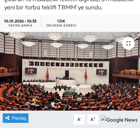
yeni bir torba teklifi TBMM'ye sundu.
Yargı Kararları
10.01.2026 - 10:35
1 DK
YAYINLANMA
OKUNMA SÜRESI
Araştırma-Rapor
Paylaş
-
+
A
A