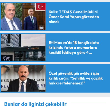
Kulis: TEDAŞ Genel Müdürü
Ömer Sami Yapıcı görevden
alındı
Eti Maden'de 18 ton çikolata
krizinde fatura memurlara
kesildi! İddiaya göre 4
personele maaş kesme cezası
verildi
Özel güvenlik görevlileri için
kritik çağrı: "Şehitlik ve gazilik
hakkı ertelenemez!"
Bunlar da ilginizi çekebilir