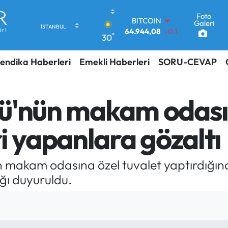
Foto
DOLAR
Galeri
47,7436
0.18
°
30
EURO
55,2510
0.32
endika Haberleri
Emekli Haberleri
SORU-CEVAP
STERLİN
64,4811
0.38
GRAM ALTIN
6660.55
0.03
ü'nün makam odası
BİST100
13.779
-14
i yapanlara gözaltı
BITCOIN
64.944,08
-0.18
nün makam odasına özel tuvalet yaptırdığı
ığı duyuruldu.