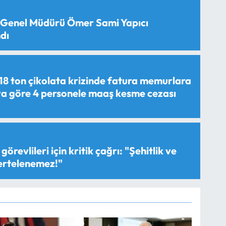
 Genel Müdürü Ömer Sami Yapıcı
dı
18 ton çikolata krizinde fatura memurlara
aya göre 4 personele maaş kesme cezası
görevlileri için kritik çağrı: "Şehitlik ve
 ertelenemez!"