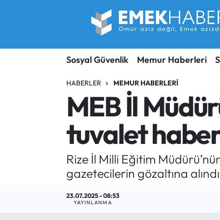
Sosyal Güvenlik
Hava Durumu
Sosyal Güvenlik
Memur Haberleri
S
Sendika
Trafik Durumu
HABERLER
MEMUR HABERLERI
SORU-CEVAP
Süper Lig Puan Durumu ve Fikstür
MEB İl Müdür
Gündem
Tüm Manşetler
tuvalet haber
Memur
Son Dakika Haberleri
Rize İl Milli Eğitim Müdürü’
Emekli
Haber Arşivi
gazetecilerin gözaltına alınd
İşveren
23.07.2025 - 08:53
YAYINLANMA
İş Fırsatları