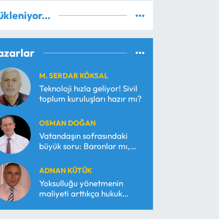
ükleniyor...
azarlar
M. SERDAR KÖKSAL
Teknoloji hızla geliyor! Sivil
toplum kuruluşları hazır mı?
OSMAN DOĞAN
Vatandaşın sofrasındaki
büyük soru: Baronlar mı,
serbest piyasa mı?
ADNAN KÜTÜK
Yoksulluğu yönetmenin
maliyeti arttıkça hukuk
araçsallaşır!