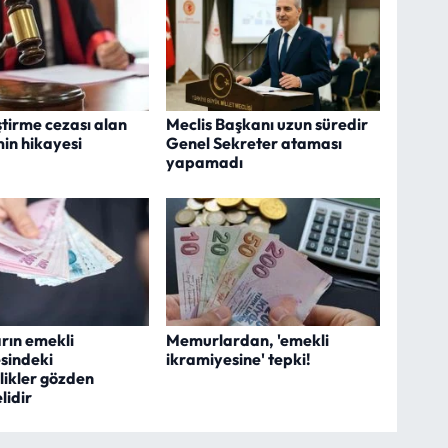
ştirme cezası alan
Meclis Başkanı uzun süredir
min hikayesi
Genel Sekreter ataması
yapamadı
rın emekli
Memurlardan, 'emekli
sindeki
ikramiyesine' tepki!
likler gözden
lidir