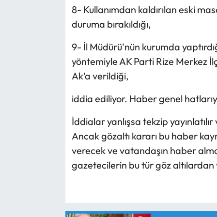
8- Kullanımdan kaldırılan eski masa v
duruma bırakıldığı,
9- İl Müdürü'nün kurumda yaptırdığı
yöntemiyle AK Parti Rize Merkez İ
Ak’a verildiği,
iddia ediliyor. Haber genel hatları
İddialar yanlışsa tekzip yayınlatılır
Ancak gözaltı kararı bu haber kayn
verecek ve vatandaşın haber alma 
gazetecilerin bu tür göz altılardan