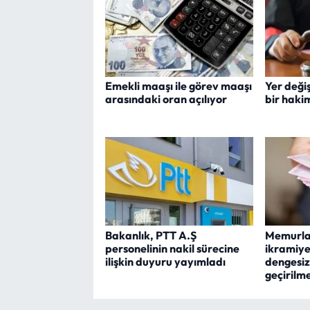
Emekli maaşı ile görev maaşı
Yer deği
arasındaki oran açılıyor
bir haki
Bakanlık, PTT A.Ş
Memurla
personelinin nakil sürecine
ikramiye
ilişkin duyuru yayımladı
dengesiz
geçirilme