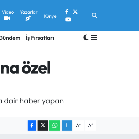
Video
Yazarlar
Künye
Gündem
İş Fırsatları
na özel
na dair haber yapan
-
+
A
A