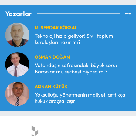
Yazarlar
M. SERDAR KÖKSAL
Teknoloji hızla geliyor! Sivil toplum
kuruluşları hazır mı?
OSMAN DOĞAN
Vatandaşın sofrasındaki büyük soru:
Baronlar mı, serbest piyasa mı?
ADNAN KÜTÜK
Yoksulluğu yönetmenin maliyeti arttıkça
hukuk araçsallaşır!