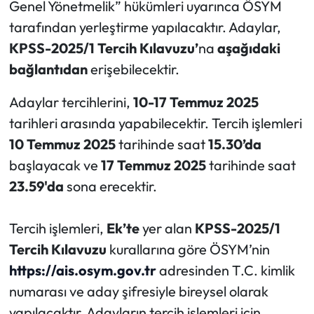
Genel Yönetmelik” hükümleri uyarınca ÖSYM
tarafından yerleştirme yapılacaktır. Adaylar,
KPSS-2025/1 Tercih Kılavuzu
’
na
aşağıdaki
bağlantıdan
erişebilecektir.
Adaylar tercihlerini,
10-17 Temmuz 2025
tarihleri arasında yapabilecektir. Tercih işlemleri
10 Temmuz 2025
tarihinde saat
15.30’da
başlayacak ve
17 Temmuz 2025
tarihinde saat
23.59'da
sona erecektir.
Tercih işlemleri,
Ek’te
yer alan
KPSS-2025/1
Tercih Kılavuzu
kurallarına göre ÖSYM’nin
https://ais.osym.gov.tr
adresinden T.C. kimlik
numarası ve aday şifresiyle bireysel olarak
yapılacaktır. Adayların tercih işlemleri için