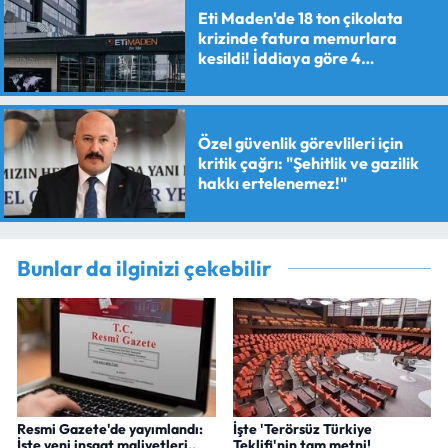
Eti Maden'de 18 ton çikolata
krizinde fatura memurlara
kesildi! İddiaya göre 4
personele maaş kesme cezası
verildi
Özel güvenlik görevlileri için
kritik çağrı: "Şehitlik ve gazilik
hakkı ertelenemez!"
Bunlar da ilginizi çekebilir
Resmi Gazete'de yayımlandı:
İşte 'Terörsüz Türkiye
İşte yeni inşaat maliyetleri..
Teklifi'nin tam metni!