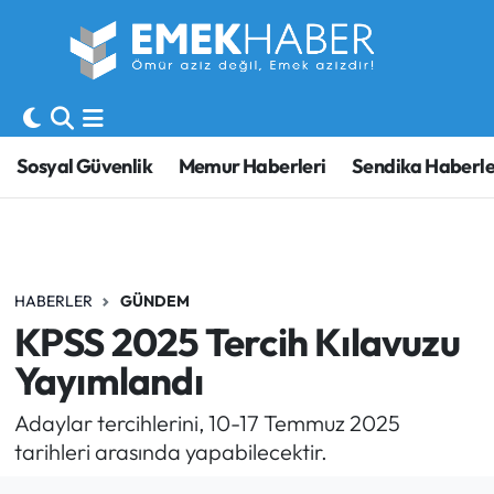
Sosyal Güvenlik
Hava Durumu
Sendika
Trafik Durumu
Sosyal Güvenlik
Memur Haberleri
Sendika Haberle
SORU-CEVAP
Süper Lig Puan Durumu ve Fikstür
Gündem
Tüm Manşetler
HABERLER
GÜNDEM
Memur
Son Dakika Haberleri
KPSS 2025 Tercih Kılavuzu
Emekli
Haber Arşivi
Yayımlandı
İşveren
Adaylar tercihlerini, 10-17 Temmuz 2025
tarihleri arasında yapabilecektir.
İş Fırsatları