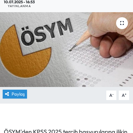
10.07.2025 - 16:53
YAYINLANMA
Yargı Kararları
Araştırma-Rapor
Paylaş
-
+
A
A
ÖSYM'den KPSS 2025 tercih başvurularına ilikin