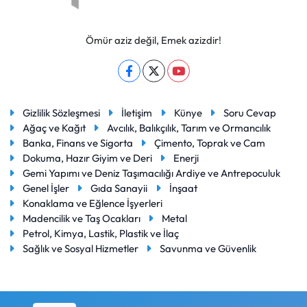
Ömür aziz değil, Emek azizdir!
Gizlilik Sözleşmesi
İletişim
Künye
Soru Cevap
Ağaç ve Kağıt
Avcılık, Balıkçılık, Tarım ve Ormancılık
Banka, Finans ve Sigorta
Çimento, Toprak ve Cam
Dokuma, Hazır Giyim ve Deri
Enerji
Gemi Yapımı ve Deniz Taşımacılığı Ardiye ve Antrepoculuk
Genel İşler
Gıda Sanayii
İnşaat
Konaklama ve Eğlence İşyerleri
Madencilik ve Taş Ocakları
Metal
Petrol, Kimya, Lastik, Plastik ve İlaç
Sağlık ve Sosyal Hizmetler
Savunma ve Güvenlik