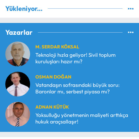
Yükleniyor...
Yazarlar
M. SERDAR KÖKSAL
Teknoloji hızla geliyor! Sivil toplum
kuruluşları hazır mı?
OSMAN DOĞAN
Vatandaşın sofrasındaki büyük soru:
Baronlar mı, serbest piyasa mı?
ADNAN KÜTÜK
Yoksulluğu yönetmenin maliyeti arttıkça
hukuk araçsallaşır!