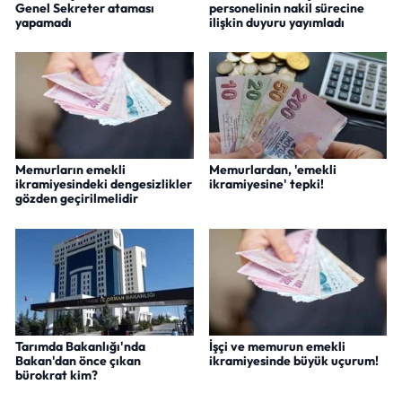
Genel Sekreter ataması
personelinin nakil sürecine
yapamadı
ilişkin duyuru yayımladı
Memurların emekli
Memurlardan, 'emekli
ikramiyesindeki dengesizlikler
ikramiyesine' tepki!
gözden geçirilmelidir
Tarımda Bakanlığı'nda
İşçi ve memurun emekli
Bakan'dan önce çıkan
ikramiyesinde büyük uçurum!
bürokrat kim?