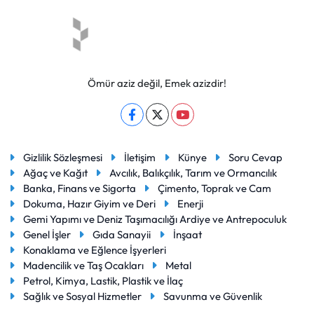
Ömür aziz değil, Emek azizdir!
Gizlilik Sözleşmesi
İletişim
Künye
Soru Cevap
Ağaç ve Kağıt
Avcılık, Balıkçılık, Tarım ve Ormancılık
Banka, Finans ve Sigorta
Çimento, Toprak ve Cam
Dokuma, Hazır Giyim ve Deri
Enerji
Gemi Yapımı ve Deniz Taşımacılığı Ardiye ve Antrepoculuk
Genel İşler
Gıda Sanayii
İnşaat
Konaklama ve Eğlence İşyerleri
Madencilik ve Taş Ocakları
Metal
Petrol, Kimya, Lastik, Plastik ve İlaç
Sağlık ve Sosyal Hizmetler
Savunma ve Güvenlik