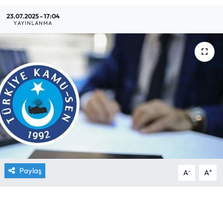
23.07.2025 - 17:04
Yargı Kararları
YAYINLANMA
Araştırma-Rapor
Paylaş
-
+
A
A