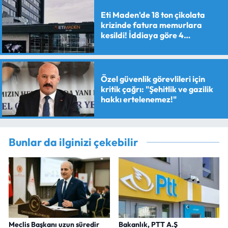
Eti Maden'de 18 ton çikolata
krizinde fatura memurlara
kesildi! İddiaya göre 4
personele maaş kesme cezası
verildi
Özel güvenlik görevlileri için
kritik çağrı: "Şehitlik ve gazilik
hakkı ertelenemez!"
Bunlar da ilginizi çekebilir
Meclis Başkanı uzun süredir
Bakanlık, PTT A.Ş