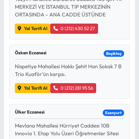
MERKEZİ VE İSTANBUL TIP MERKEZİNİN
ORTASINDA - ANA CADDE ÜSTÜNDE
Yol Tarifi Al
0 (212) 430 52 27
Özkan Eczanesi
Beşiktaş
Nispetiye Mahallesi Hakkı Şehit Han Sokak 7 B
Trio Kuaför'ün karşısı.
Yol Tarifi Al
0 (212) 281 95 56
Ülker Eczanesi
Esenyurt
Mevlana Mahallesi Hürriyet Caddesi 10B
Innovia 1. Etap Yolu Üzeri Öğretmenler Sitesi