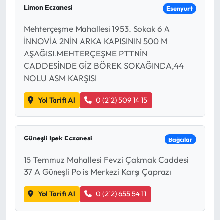
Limon Eczanesi
Esenyurt
Mehterçeşme Mahallesi 1953. Sokak 6 A
İNNOVİA 2NİN ARKA KAPISININ 500 M
AŞAĞISI.MEHTERÇEŞME PTTNİN
CADDESİNDE GİZ BÖREK SOKAĞINDA,44
NOLU ASM KARŞISI
Yol Tarifi Al
0 (212) 509 14 15
Güneşli Ipek Eczanesi
Bağcılar
15 Temmuz Mahallesi Fevzi Çakmak Caddesi
37 A Güneşli Polis Merkezi Karşı Çaprazı
Yol Tarifi Al
0 (212) 655 54 11