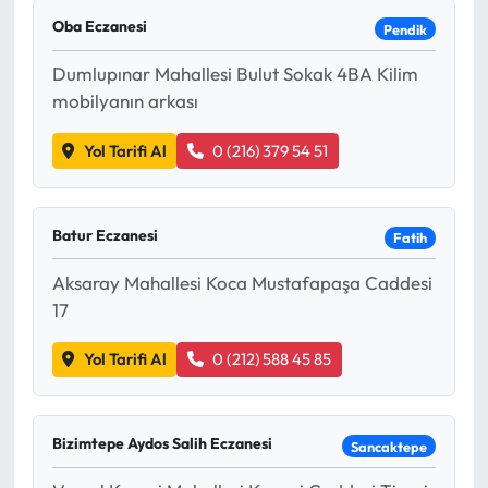
Oba Eczanesi
Pendik
Dumlupınar Mahallesi Bulut Sokak 4BA Kilim
mobilyanın arkası
Yol Tarifi Al
0 (216) 379 54 51
Batur Eczanesi
Fatih
Aksaray Mahallesi Koca Mustafapaşa Caddesi
17
Yol Tarifi Al
0 (212) 588 45 85
Bizimtepe Aydos Salih Eczanesi
Sancaktepe