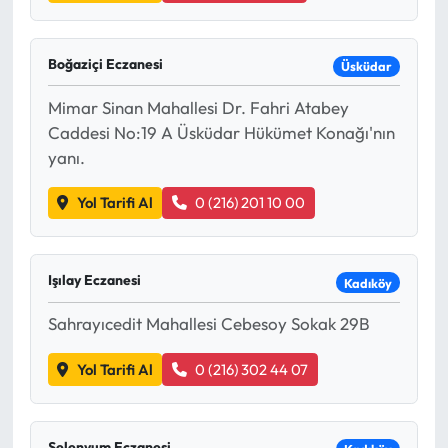
Boğaziçi Eczanesi
Üsküdar
Mimar Sinan Mahallesi Dr. Fahri Atabey
Caddesi No:19 A Üsküdar Hükümet Konağı'nın
yanı.
Yol Tarifi Al
0 (216) 201 10 00
Işılay Eczanesi
Kadıköy
Sahrayıcedit Mahallesi Cebesoy Sokak 29B
Yol Tarifi Al
0 (216) 302 44 07
Selenyum Eczanesi