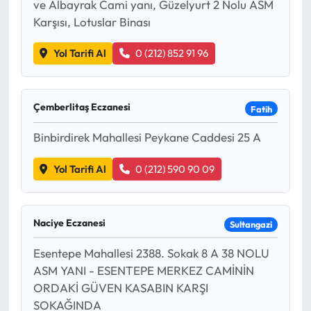
ve Albayrak Cami yanı, Güzelyurt 2 Nolu ASM
Karşısı, Lotuslar Binası
Yol Tarifi Al
0 (212) 852 91 96
Çemberlitaş Eczanesi
Fatih
Binbirdirek Mahallesi Peykane Caddesi 25 A
Yol Tarifi Al
0 (212) 590 90 09
Naciye Eczanesi
Sultangazi
Esentepe Mahallesi 2388. Sokak 8 A 38 NOLU
ASM YANI - ESENTEPE MERKEZ CAMİNİN
ORDAKİ GÜVEN KASABIN KARŞI
SOKAĞINDA