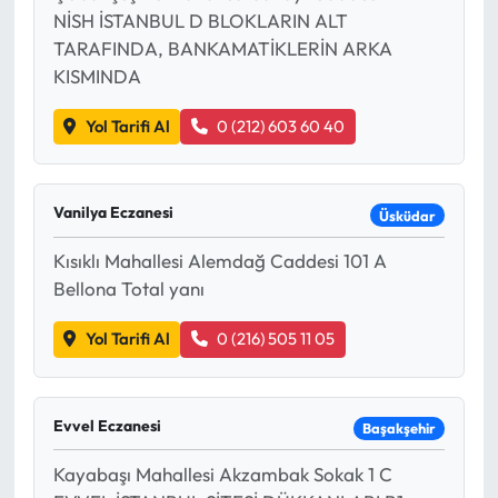
NİSH İSTANBUL D BLOKLARIN ALT
TARAFINDA, BANKAMATİKLERİN ARKA
KISMINDA
Yol Tarifi Al
0 (212) 603 60 40
Vanilya Eczanesi
Üsküdar
Kısıklı Mahallesi Alemdağ Caddesi 101 A
Bellona Total yanı
Yol Tarifi Al
0 (216) 505 11 05
Evvel Eczanesi
Başakşehir
Kayabaşı Mahallesi Akzambak Sokak 1 C