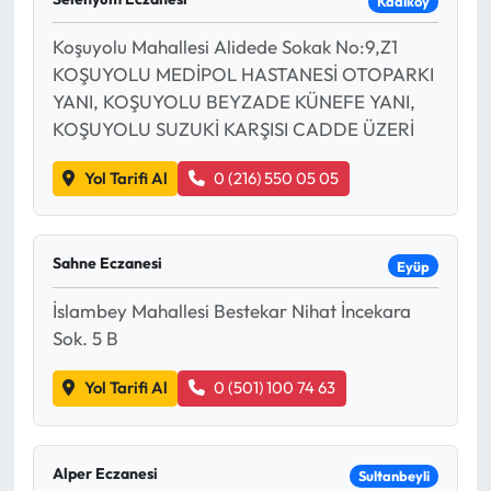
Kadıköy
Koşuyolu Mahallesi Alidede Sokak No:9,Z1
KOŞUYOLU MEDİPOL HASTANESİ OTOPARKI
YANI, KOŞUYOLU BEYZADE KÜNEFE YANI,
KOŞUYOLU SUZUKİ KARŞISI CADDE ÜZERİ
Yol Tarifi Al
0 (216) 550 05 05
Sahne Eczanesi
Eyüp
İslambey Mahallesi Bestekar Nihat İncekara
Sok. 5 B
Yol Tarifi Al
0 (501) 100 74 63
Alper Eczanesi
Sultanbeyli