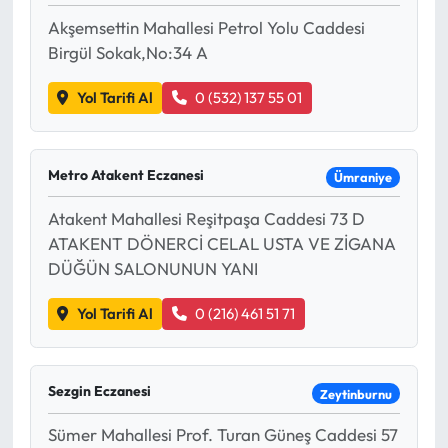
Akşemsettin Mahallesi Petrol Yolu Caddesi
Birgül Sokak,No:34 A
Yol Tarifi Al
0 (532) 137 55 01
Metro Atakent Eczanesi
Ümraniye
Atakent Mahallesi Reşitpaşa Caddesi 73 D
ATAKENT DÖNERCİ CELAL USTA VE ZİGANA
DÜĞÜN SALONUNUN YANI
Yol Tarifi Al
0 (216) 461 51 71
Sezgin Eczanesi
Zeytinburnu
Sümer Mahallesi Prof. Turan Güneş Caddesi 57