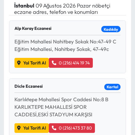
İstanbul
09 Ağustos 2026 Pazar nöbetçi
Yargı Kararları
eczane adres, telefon ve konumları
Araştırma-Rapor
Alp Koray Eczanesi
Kadıköy
Eğitim Mahallesi Nahitbey Sokak No:47-49 C
Eğitim Mahallesi, Nahitbey Sokak, 47-49c
Yol Tarifi Al
0 (216) 414 19 74
Dicle Eczanesi
Kartal
Karlıktepe Mahallesi Spor Caddesi No:8 B
KARLIKTEPE MAHALLESİ SPOR
CADDESİ,ESKİ STADYUM KARŞISI
Yol Tarifi Al
0 (216) 473 37 80