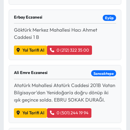
Erbay Eczanesi
Eyüp
Göktürk Merkez Mahallesi Hacı Ahmet
Caddesi 1 B
Yol Tarifi Al
0 (212) 322 35 00
Ali Emre Eczanesi
Sancaktepe
Atatürk Mahallesi Atatürk Caddesi 201B Vatan
Bilgisayar'dan Yenidoğan'a doğru dönüp iki
ışık geçince solda. EBRU SOKAK DURAĞI.
Yol Tarifi Al
0 (501) 244 19 94