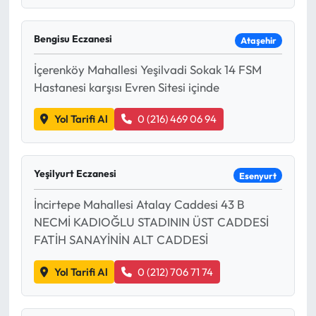
Bengisu Eczanesi
Ataşehir
İçerenköy Mahallesi Yeşilvadi Sokak 14 FSM
Hastanesi karşısı Evren Sitesi içinde
Yol Tarifi Al
0 (216) 469 06 94
Yeşilyurt Eczanesi
Esenyurt
İncirtepe Mahallesi Atalay Caddesi 43 B
NECMİ KADIOĞLU STADININ ÜST CADDESİ
FATİH SANAYİNİN ALT CADDESİ
Yol Tarifi Al
0 (212) 706 71 74