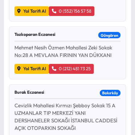
Yol Tarifi Al
0 (552) 156 57 58
Tozkoparan Eczanesi
Güngören
Mehmet Nesih Özmen Mahallesi Zeki Sokak
No:28 A MEVLANA FIRININ YAN DÜKKANI
Yol Tarifi Al
0 (212) 481 73 25
Burak Eczanesi
Bakırköy
Cevizlik Mahallesi Kırmızı Şebboy Sokak 15 A
UZMANLAR TIP MERKEZİ YANI
DERSHANELER SOKAĞI İSTANBUL CADDESİ
AÇIK OTOPARKIN SOKAĞI