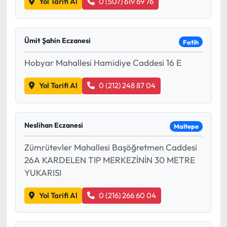
Yol Tarifi Al
0 (507) 619 69 76
Ümit Şahin Eczanesi
Fatih
Hobyar Mahallesi Hamidiye Caddesi 16 E
Yol Tarifi Al
0 (212) 248 87 04
Neslihan Eczanesi
Maltepe
Zümrütevler Mahallesi Başöğretmen Caddesi
26A KARDELEN TIP MERKEZİNİN 30 METRE
YUKARISI
Yol Tarifi Al
0 (216) 266 60 04