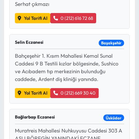
Serhat çıkmazı
Yol Tarifi Al
0 (212) 616 72 68
Selin Eczanesi
Başakşehir
Bahçeşehir 1. Kısım Mahallesi Kemal Sunal
Caddesi 9 B Testili kızlar bölgesinde, Sushico
ve Acıbadem tıp merkezinin bulunduğu
caddede, Ardent diş kliniği yanında.
Yol Tarifi Al
0 (212) 669 30 40
Bağlarbaşı Eczanesi
Üsküdar
Muratreis Mahallesi Nuhkuyusu Caddesi 303 A
ASLI BÖREGİN YANINDAKİ ECZANE