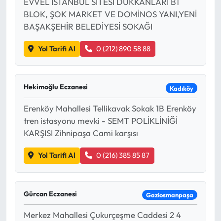
EVVEL İSTANBUL SİTESİ DÜKKANLARI B1
BLOK, ŞOK MARKET VE DOMİNOS YANI,YENİ
BAŞAKŞEHİR BELEDİYESİ SOKAĞI
Yol Tarifi Al
0 (212) 890 58 88
Hekimoğlu Eczanesi
Kadıköy
Erenköy Mahallesi Tellikavak Sokak 1B Erenköy
tren istasyonu mevki - SEMT POLİKLİNİĞİ
KARŞISI Zihnipaşa Cami karşısı
Yol Tarifi Al
0 (216) 385 85 87
Gürcan Eczanesi
Gaziosmanpaşa
Merkez Mahallesi Çukurçeşme Caddesi 2 4