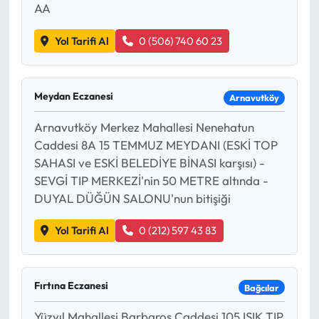
AA
Yol Tarifi Al
0 (506) 740 60 23
Meydan Eczanesi
Arnavutköy
Arnavutköy Merkez Mahallesi Nenehatun
Caddesi 8A 15 TEMMUZ MEYDANI (ESKİ TOP
SAHASI ve ESKİ BELEDİYE BİNASI karşısı) -
SEVGİ TIP MERKEZİ'nin 50 METRE altında -
DUYAL DÜĞÜN SALONU'nun bitişiği
Yol Tarifi Al
0 (212) 597 43 83
Fırtına Eczanesi
Bağcılar
Yüzyıl Mahallesi Barbaros Caddesi 105 IŞIK TIP