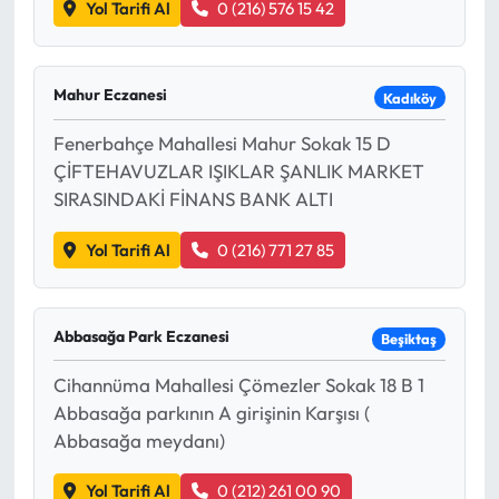
Yol Tarifi Al
0 (216) 576 15 42
Mahur Eczanesi
Kadıköy
Fenerbahçe Mahallesi Mahur Sokak 15 D
ÇİFTEHAVUZLAR IŞIKLAR ŞANLIK MARKET
SIRASINDAKİ FİNANS BANK ALTI
Yol Tarifi Al
0 (216) 771 27 85
Abbasağa Park Eczanesi
Beşiktaş
Cihannüma Mahallesi Çömezler Sokak 18 B 1
Abbasağa parkının A girişinin Karşısı (
Abbasağa meydanı)
Yol Tarifi Al
0 (212) 261 00 90