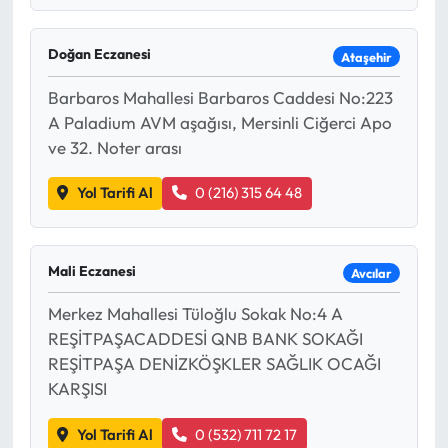
Doğan Eczanesi
Ataşehir
Barbaros Mahallesi Barbaros Caddesi No:223
A Paladium AVM aşağısı, Mersinli Ciğerci Apo
ve 32. Noter arası
Yol Tarifi Al
0 (216) 315 64 48
Mali Eczanesi
Avcılar
Merkez Mahallesi Tüloğlu Sokak No:4 A
REŞİTPAŞACADDESİ QNB BANK SOKAĞI
REŞİTPAŞA DENİZKÖŞKLER SAĞLIK OCAĞI
KARŞISI
Yol Tarifi Al
0 (532) 711 72 17