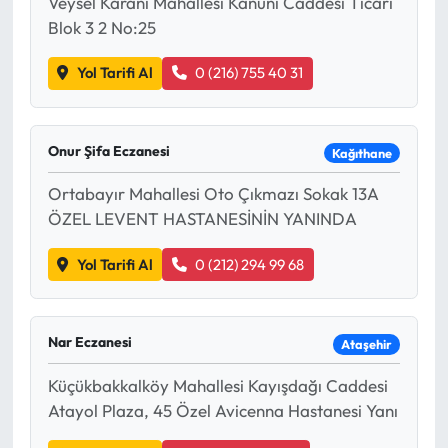
Veysel Karani Mahallesi Kanuni Caddesi Ticari
Blok 3 2 No:25
Yol Tarifi Al
0 (216) 755 40 31
Onur Şifa Eczanesi
Kağıthane
Ortabayır Mahallesi Oto Çıkmazı Sokak 13A
ÖZEL LEVENT HASTANESİNİN YANINDA
Yol Tarifi Al
0 (212) 294 99 68
Nar Eczanesi
Ataşehir
Küçükbakkalköy Mahallesi Kayışdağı Caddesi
Atayol Plaza, 45 Özel Avicenna Hastanesi Yanı