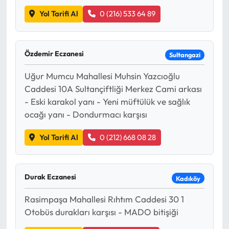
Yol Tarifi Al
0 (216) 533 64 89
Özdemir Eczanesi
Sultangazi
Uğur Mumcu Mahallesi Muhsin Yazcıoğlu
Caddesi 10A Sultançiftliği Merkez Cami arkası
- Eski karakol yanı - Yeni müftülük ve sağlık
ocağı yanı - Dondurmacı karşısı
Yol Tarifi Al
0 (212) 668 08 28
Durak Eczanesi
Kadıköy
Rasimpaşa Mahallesi Rıhtım Caddesi 30 1
Otobüs durakları karşısı - MADO bitişiği