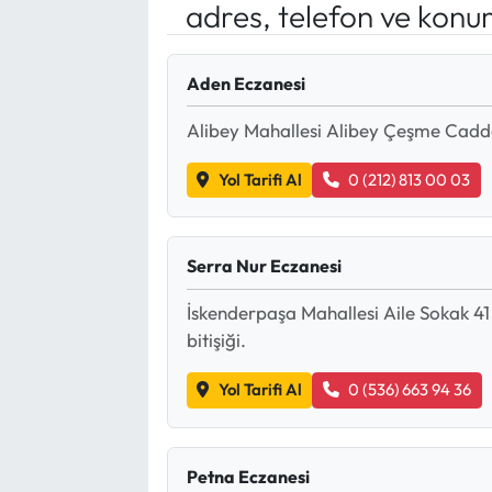
adres, telefon ve konu
Yargı Kararları
Aden Eczanesi
Araştırma-Rapor
Alibey Mahallesi Alibey Çeşme Caddes
Yol Tarifi Al
0 (212) 813 00 03
Serra Nur Eczanesi
İskenderpaşa Mahallesi Aile Sokak 41
bitişiği.
Yol Tarifi Al
0 (536) 663 94 36
Petna Eczanesi