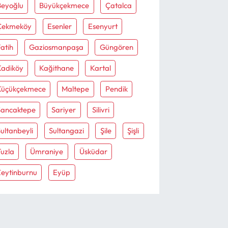
Beyoğlu
Büyükçekmece
Çatalca
Çekmeköy
Esenler
Esenyurt
atih
Gaziosmanpaşa
Güngören
Kadiköy
Kağithane
Kartal
Küçükçekmece
Maltepe
Pendik
Sancaktepe
Sariyer
Silivri
ultanbeyli
Sultangazi
Şile
Şişli
uzla
Ümraniye
Üsküdar
Zeytinburnu
Eyüp