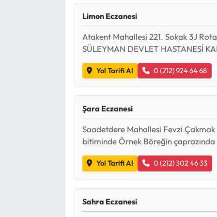
Limon Eczanesi
Atakent Mahallesi 221. Sokak 3J Rot
SÜLEYMAN DEVLET HASTANESİ KAR
Yol Tarifi Al
0 (212) 924 64 68
Şara Eczanesi
Saadetdere Mahallesi Fevzi Çakmak
bitiminde Örnek Böreğin çaprazında
Yol Tarifi Al
0 (212) 302 46 33
Sahra Eczanesi