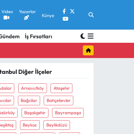
Video
Yazarlar
Künye
Gündem
İş Fırsatları
stanbul Diğer İlçeler
Adalar
Arnavutköy
Ataşehir
vcilar
Bağcilar
Bahçelievler
Bakirköy
Başakşehir
Bayrampaşa
eşiktaş
Beykoz
Beylikdüzü