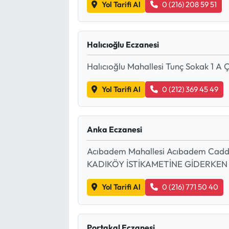
Yol Tarifi Al
0 (216) 208 59 51
Halıcıoğlu Eczanesi
Halıcıoğlu Mahallesi Tunç Sokak 1 A 
Yol Tarifi Al
0 (212) 369 45 49
Anka Eczanesi
Acıbadem Mahallesi Acıbadem Cad
KADIKÖY İSTİKAMETİNE GİDERKEN 
Yol Tarifi Al
0 (216) 771 50 40
Portakal Eczanesi