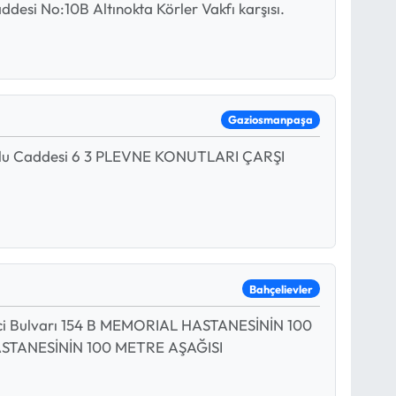
desi No:10B Altınokta Körler Vakfı karşısı.
Gaziosmanpaşa
oğlu Caddesi 6 3 PLEVNE KONUTLARI ÇARŞI
Bahçelievler
ci Bulvarı 154 B MEMORIAL HASTANESİNİN 100
ASTANESİNİN 100 METRE AŞAĞISI