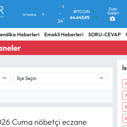
BITCOIN
64.643,95
0.16
Foto
DOLAR
Galeri
47,6704
0
°
24
EURO
55,0406
-0.08
endika Haberleri
Emekli Haberleri
SORU-CEVAP
STERLİN
64,2143
0
aneler
GRAM ALTIN
6500.87
0.12
BİST100
13.799
70
İ
A
B
026 Cuma nöbetçi eczane