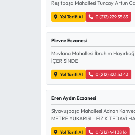
Reşitpaşa Mahallesi Tuncay Artun Cad
Yol Tarifi Al
0 (212) 229 55 83
Plevne Eczanesi
Mevlana Mahallesi İbrahim Hayırlı
İÇERİSİNDE
Yol Tarifi Al
0 (212) 823 53 43
Eren Aydın Eczanesi
Siyavuşpaşa Mahallesi Adnan Kahve
METRE YUKARISI - FİZİK TEDAVİ H
Yol Tarifi Al
0 (212) 441 38 16