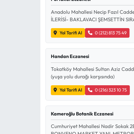
Anadolu Mahallesi Necip Fazıl Cadd
İLERİSİ- BAKLAVACI ŞEMSETTİN SI
Yol Tarifi Al
0 (212) 813 75 49
Handan Eczanesi
Tokatköy Mahallesi Sultan Aziz Cadd
(yuşa yolu durağı karşısında)
Yol Tarifi Al
0 (216) 323 10 75
Kameroğlu Botanik Eczanesi
Cumhuriyet Mahallesi Nadir Soka
BONVENO MARKET YANI-METROBÜ