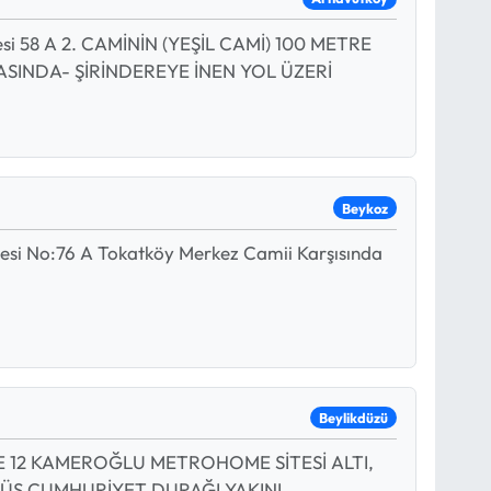
esi 58 A 2. CAMİNİN (YEŞİL CAMİ) 100 METRE
RASINDA- ŞİRİNDEREYE İNEN YOL ÜZERİ
Beykoz
esi No:76 A Tokatköy Merkez Camii Karşısında
Beylikdüzü
k 2E 12 KAMEROĞLU METROHOME SİTESİ ALTI,
S CUMHURİYET DURAĞI YAKINI