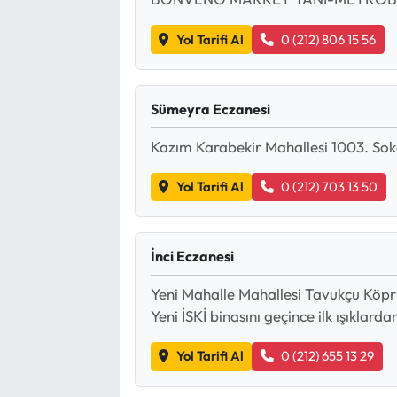
Yol Tarifi Al
0 (212) 806 15 56
Sümeyra Eczanesi
Kazım Karabekir Mahallesi 1003. Sok
Yol Tarifi Al
0 (212) 703 13 50
İnci Eczanesi
Yeni Mahalle Mahallesi Tavukçu Köpr
Yeni İSKİ binasını geçince ilk ışıkla
Yol Tarifi Al
0 (212) 655 13 29