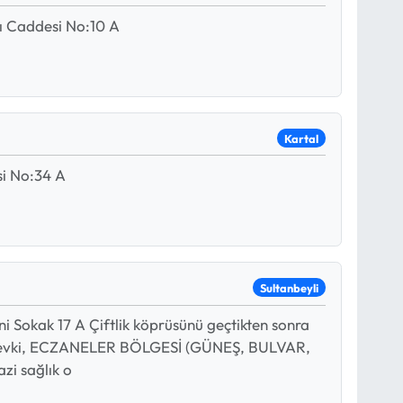
ı Caddesi No:10 A
Kartal
si No:34 A
Sultanbeyli
 Sokak 17 A Çiftlik köprüsünü geçtikten sonra
mevki, ECZANELER BÖLGESİ (GÜNEŞ, BULVAR,
i sağlık o