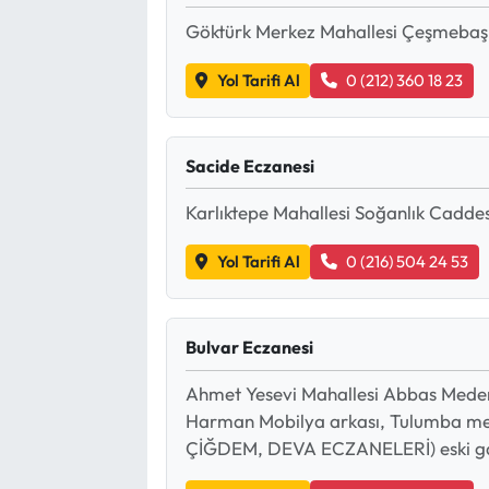
Göktürk Merkez Mahallesi Çeşmebaş
Yol Tarifi Al
0 (212) 360 18 23
Sacide Eczanesi
Karlıktepe Mahallesi Soğanlık Cadde
Yol Tarifi Al
0 (216) 504 24 53
Bulvar Eczanesi
Ahmet Yesevi Mahallesi Abbas Medeni
Harman Mobilya arkası, Tulumba 
ÇİĞDEM, DEVA ECZANELERİ) eski gaz