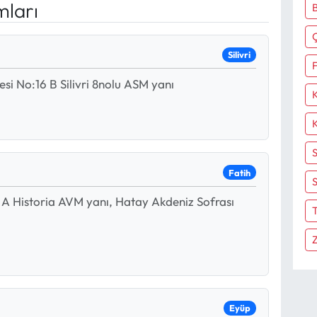
mları
Silivri
F
i No:16 B Silivri 8nolu ASM yanı
Fatih
S
 A Historia AVM yanı, Hatay Akdeniz Sofrası
T
Eyüp