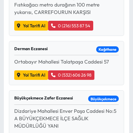
Fıstıkağacı metro durağının 100 metre
yukarısı, CARREFOURUN KARŞISI
Yol Tarifi Al
0 (216) 553 87 54
Derman Eczanesi
Kağıthane
Ortabayır Mahallesi Talatpaşa Caddesi 57
Yol Tarifi Al
0 (532) 606 26 98
Büyükçekmece Zafer Eczanesi
Büyükçekmece
Dizdariye Mahallesi Enver Paşa Caddesi No:5
A BÜYÜKÇEKMECE İLÇE SAĞLIK
MÜDÜRLÜĞÜ YANI