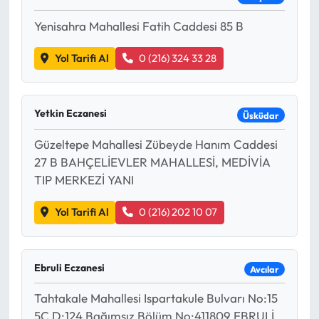
Yenisahra Mahallesi Fatih Caddesi 85 B
Yol Tarifi Al
0 (216) 324 33 28
Yetkin Eczanesi
Üsküdar
Güzeltepe Mahallesi Zübeyde Hanım Caddesi
27 B BAHÇELİEVLER MAHALLESİ, MEDİVİA
TIP MERKEZİ YANI
Yol Tarifi Al
0 (216) 202 10 07
Ebruli Eczanesi
Avcılar
Tahtakale Mahallesi Ispartakule Bulvarı No:15
5C D:124 Bağımsız Bölüm No:411809 EBRULİ