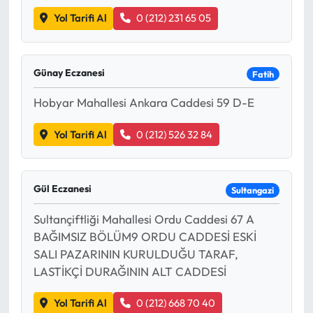
Yol Tarifi Al
0 (212) 231 65 05
Günay Eczanesi
Fatih
Hobyar Mahallesi Ankara Caddesi 59 D-E
Yol Tarifi Al
0 (212) 526 32 84
Gül Eczanesi
Sultangazi
Sultançiftliği Mahallesi Ordu Caddesi 67 A
BAĞIMSIZ BÖLÜM9 ORDU CADDESİ ESKİ
SALI PAZARININ KURULDUĞU TARAF,
LASTİKÇİ DURAĞININ ALT CADDESİ
Yol Tarifi Al
0 (212) 668 70 40