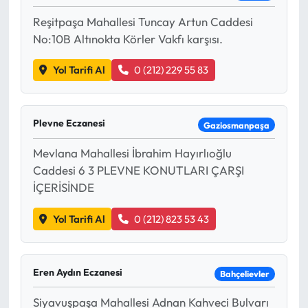
Reşitpaşa Mahallesi Tuncay Artun Caddesi
No:10B Altınokta Körler Vakfı karşısı.
Yol Tarifi Al
0 (212) 229 55 83
Plevne Eczanesi
Gaziosmanpaşa
Mevlana Mahallesi İbrahim Hayırlıoğlu
Caddesi 6 3 PLEVNE KONUTLARI ÇARŞI
İÇERİSİNDE
Yol Tarifi Al
0 (212) 823 53 43
Eren Aydın Eczanesi
Bahçelievler
Siyavuşpaşa Mahallesi Adnan Kahveci Bulvarı