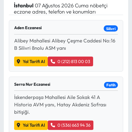
İstanbul
07 Ağustos 2026 Cuma nöbetçi
Yargı Kararları
eczane adres, telefon ve konumları
Araştırma-Rapor
Aden Eczanesi
Silivri
Alibey Mahallesi Alibey Çeşme Caddesi No:16
B Silivri 8nolu ASM yanı
Yol Tarifi Al
0 (212) 813 00 03
Serra Nur Eczanesi
Fatih
İskenderpaşa Mahallesi Aile Sokak 41 A
Historia AVM yanı, Hatay Akdeniz Sofrası
bitişiği.
Yol Tarifi Al
0 (536) 663 94 36