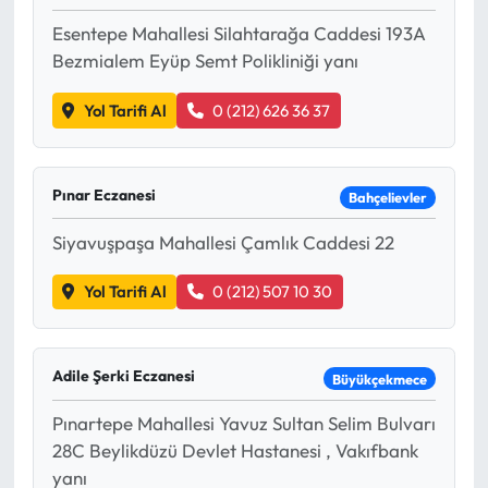
Esentepe Mahallesi Silahtarağa Caddesi 193A
Bezmialem Eyüp Semt Polikliniği yanı
Yol Tarifi Al
0 (212) 626 36 37
Pınar Eczanesi
Bahçelievler
Siyavuşpaşa Mahallesi Çamlık Caddesi 22
Yol Tarifi Al
0 (212) 507 10 30
Adile Şerki Eczanesi
Büyükçekmece
Pınartepe Mahallesi Yavuz Sultan Selim Bulvarı
28C Beylikdüzü Devlet Hastanesi , Vakıfbank
yanı