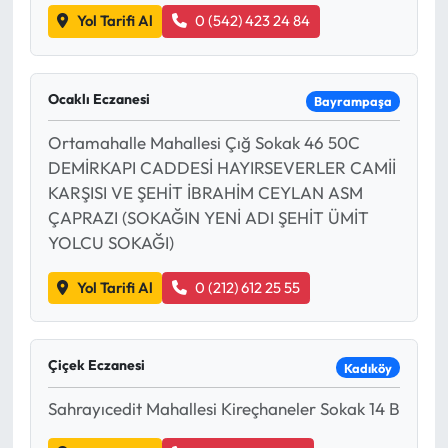
Yol Tarifi Al
0 (542) 423 24 84
Ocaklı Eczanesi
Bayrampaşa
Ortamahalle Mahallesi Çığ Sokak 46 50C
DEMİRKAPI CADDESİ HAYIRSEVERLER CAMİİ
KARŞISI VE ŞEHİT İBRAHİM CEYLAN ASM
ÇAPRAZI (SOKAĞIN YENİ ADI ŞEHİT ÜMİT
YOLCU SOKAĞI)
Yol Tarifi Al
0 (212) 612 25 55
Çiçek Eczanesi
Kadıköy
Sahrayıcedit Mahallesi Kireçhaneler Sokak 14 B