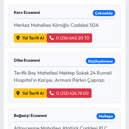
Koru Eczanesi
Çekmeköy
Merkez Mahallesi Köroğlu Caddesi 50A
Yol Tarifi Al
0 (216) 640 20 70
Diba Eczanesi
Küçükçekmece
Tevfik Bey Mahallesi Mektep Sokak 24 Rumeli
Hospital'ın Karşısı, Armoni Parkın Çaprazı
Yol Tarifi Al
0 (212) 426 78 00
Boğaziçi Eczanesi
Maltepe
Altayçeşme Mahallesi Atatürk Caddesi 81 C