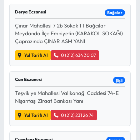
Derya Eczanesi
Bağcılar
Çınar Mahallesi 7 2b Sokak 1 1 Bağcılar
Meydanda İlçe Emniyetin (KARAKOL SOKAĞI)
Çaprazında ÇINAR ASM YANI
Yol Tarifi Al
0 (212) 634 30 07
Can Eczanesi
Şişli
Teşvikiye Mahallesi Valikonağı Caddesi 74-E
Nişantaşı Ziraat Bankası Yanı
Yol Tarifi Al
0 (212) 231 26 74
Çayırbaşı Eczanesi