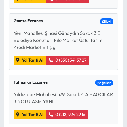
Gamze Eczanesi
Silivri
Yeni Mahallesi Şinasi Günaydın Sokak 3 B
Belediye Konutları File Market Üstü Tarım
Kredi Market Bitişiği
Yol Tarifi Al
0 (530) 341 37 27
Tatlıpınar Eczanesi
Bağcılar
Yıldıztepe Mahallesi 579. Sokak 4 A BAĞCILAR
3 NOLU ASM YANI
Yol Tarifi Al
0 (212) 924 29 16