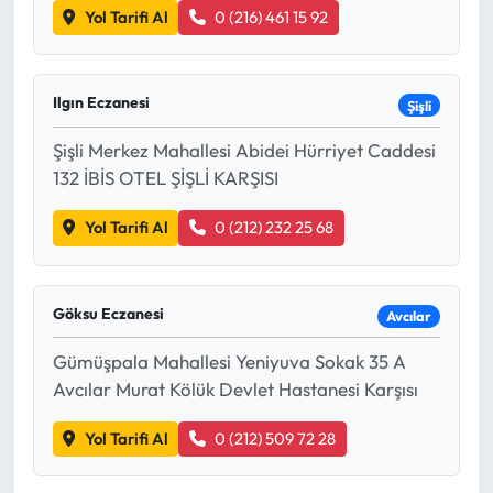
Yol Tarifi Al
0 (216) 461 15 92
Ilgın Eczanesi
Şişli
Şişli Merkez Mahallesi Abidei Hürriyet Caddesi
132 İBİS OTEL ŞİŞLİ KARŞISI
Yol Tarifi Al
0 (212) 232 25 68
Göksu Eczanesi
Avcılar
Gümüşpala Mahallesi Yeniyuva Sokak 35 A
Avcılar Murat Kölük Devlet Hastanesi Karşısı
Yol Tarifi Al
0 (212) 509 72 28