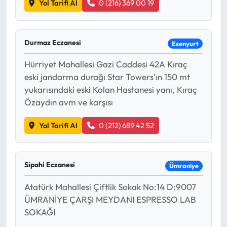
Yol Tarifi Al
0 (216) 369 00 19
Durmaz Eczanesi
Esenyurt
Hürriyet Mahallesi Gazi Caddesi 42A Kıraç
eski jandarma durağı Star Towers'ın 150 mt
yukarısındaki eski Kolan Hastanesi yanı, Kıraç
Özaydın avm ve karşısı
Yol Tarifi Al
0 (212) 689 42 52
Sipahi Eczanesi
Ümraniye
Atatürk Mahallesi Çiftlik Sokak No:14 D:9007
ÜMRANİYE ÇARŞI MEYDANI ESPRESSO LAB
SOKAĞI