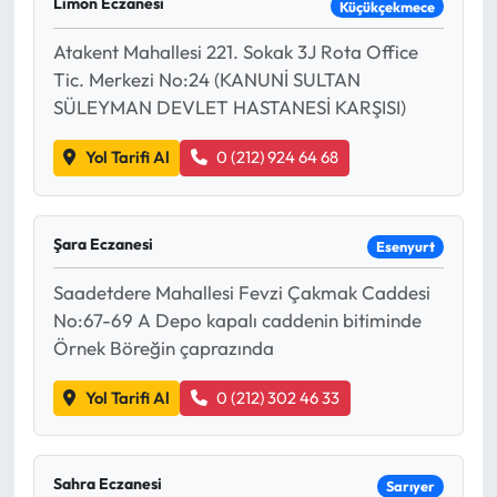
Limon Eczanesi
Küçükçekmece
Atakent Mahallesi 221. Sokak 3J Rota Office
Tic. Merkezi No:24 (KANUNİ SULTAN
SÜLEYMAN DEVLET HASTANESİ KARŞISI)
Yol Tarifi Al
0 (212) 924 64 68
Şara Eczanesi
Esenyurt
Saadetdere Mahallesi Fevzi Çakmak Caddesi
No:67-69 A Depo kapalı caddenin bitiminde
Örnek Böreğin çaprazında
Yol Tarifi Al
0 (212) 302 46 33
Sahra Eczanesi
Sarıyer