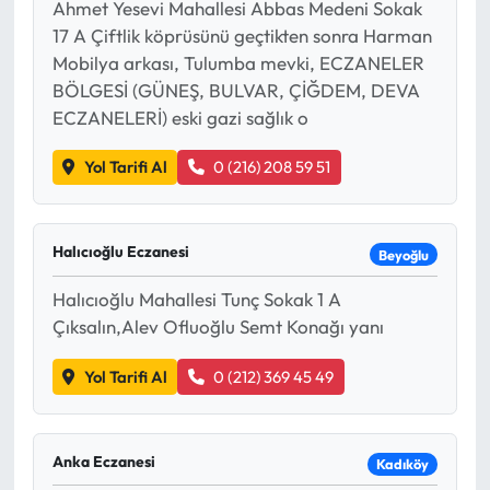
Ahmet Yesevi Mahallesi Abbas Medeni Sokak
17 A Çiftlik köprüsünü geçtikten sonra Harman
Mobilya arkası, Tulumba mevki, ECZANELER
BÖLGESİ (GÜNEŞ, BULVAR, ÇİĞDEM, DEVA
ECZANELERİ) eski gazi sağlık o
Yol Tarifi Al
0 (216) 208 59 51
Halıcıoğlu Eczanesi
Beyoğlu
Halıcıoğlu Mahallesi Tunç Sokak 1 A
Çıksalın,Alev Ofluoğlu Semt Konağı yanı
Yol Tarifi Al
0 (212) 369 45 49
Anka Eczanesi
Kadıköy