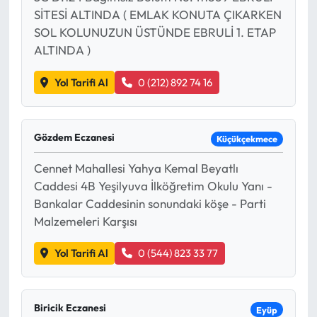
SİTESİ ALTINDA ( EMLAK KONUTA ÇIKARKEN
SOL KOLUNUZUN ÜSTÜNDE EBRULİ 1. ETAP
ALTINDA )
Yol Tarifi Al
0 (212) 892 74 16
Gözdem Eczanesi
Küçükçekmece
Cennet Mahallesi Yahya Kemal Beyatlı
Caddesi 4B Yeşilyuva İlköğretim Okulu Yanı -
Bankalar Caddesinin sonundaki köşe - Parti
Malzemeleri Karşısı
Yol Tarifi Al
0 (544) 823 33 77
Biricik Eczanesi
Eyüp