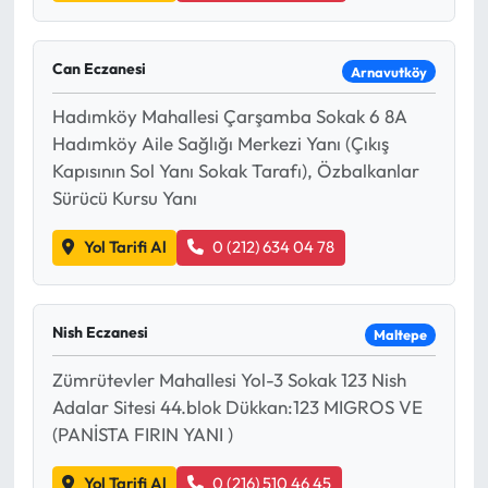
Can Eczanesi
Arnavutköy
Hadımköy Mahallesi Çarşamba Sokak 6 8A
Hadımköy Aile Sağlığı Merkezi Yanı (Çıkış
Kapısının Sol Yanı Sokak Tarafı), Özbalkanlar
Sürücü Kursu Yanı
Yol Tarifi Al
0 (212) 634 04 78
Nish Eczanesi
Maltepe
Zümrütevler Mahallesi Yol-3 Sokak 123 Nish
Adalar Sitesi 44.blok Dükkan:123 MIGROS VE
(PANİSTA FIRIN YANI )
Yol Tarifi Al
0 (216) 510 46 45