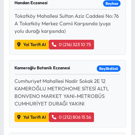
Handan Eczanesi
Beykoz
Tokatköy Mahallesi Sultan Aziz Caddesi No:76
A Tokatköy Merkez Camii Karşısında (yuşa
yolu durağı karşısında)
Yol Tarifi Al
0 (216) 323 10 75
Kameroğlu Botanik Eczanesi
Beylikdüzü
Cumhuriyet Mahallesi Nadir Sokak 2E 12
KAMEROĞLU METROHOME SİTESİ ALTI,
BONVENO MARKET YANI-METROBÜS
CUMHURİYET DURAĞI YAKINI
Yol Tarifi Al
0 (212) 806 15 56