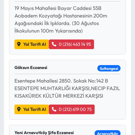
19 Mayıs Mahallesi Bayar Caddesi 55B
Acıbadem Kozyatağı Hastanesinin 200m
Aşağısındaki İlk Işıklarda. (30 Ağustos
İlkokulunun 100m Yukarısında)
Yol Tarifi Al
0 (216) 463 14 95
Göksun Eczanesi
Sultangazi
Esentepe Mahallesi 2850. Sokak No:142 B
ESENTEPE MUHTARLIĞI KARŞISI,NECIP FAZIL
KISAKÜREK KÜLTÜR MERKEZİ KARŞISI
Yol Tarifi Al
0 (212) 619 00 75
Yeni Arnavutköy Şifa Eczanesi
Arnavutköy