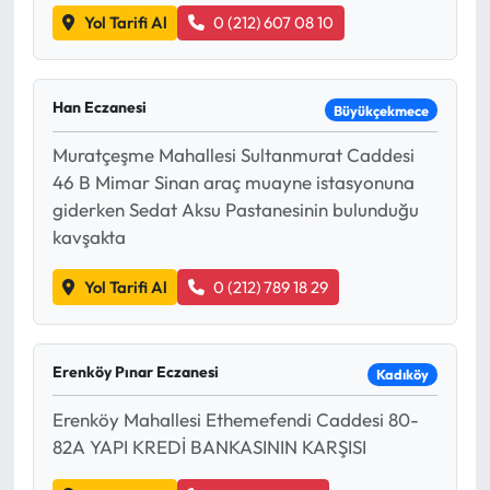
Yol Tarifi Al
0 (212) 607 08 10
Han Eczanesi
Büyükçekmece
Muratçeşme Mahallesi Sultanmurat Caddesi
46 B Mimar Sinan araç muayne istasyonuna
giderken Sedat Aksu Pastanesinin bulunduğu
kavşakta
Yol Tarifi Al
0 (212) 789 18 29
Erenköy Pınar Eczanesi
Kadıköy
Erenköy Mahallesi Ethemefendi Caddesi 80-
82A YAPI KREDİ BANKASININ KARŞISI