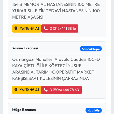
154 B MEMORIAL HASTANESİNİN 100 METRE
YUKARISI - FİZİK TEDAVİ HASTANESİNİN 100
METRE AŞAĞISI
Yol Tarifi Al
0 (212) 441 38 16
Yaşam Eczanesi
Sancaktepe
Osmangazi Mahallesi Atayolu Caddesi 10C-D
KAYA ÇİFTLİĞİ İLE KÖFTECİ YUSUF
ARASINDA, TARIM KOOPERATİF MARKETİ
KARŞISI,SAAT KULESİNİN ÇAPRAZINDA
Yol Tarifi Al
0 (506) 466 78 60
Müge Eczanesi
Kadıköy