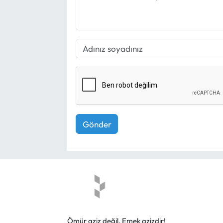
Gönder
Ömür aziz değil, Emek azizdir!