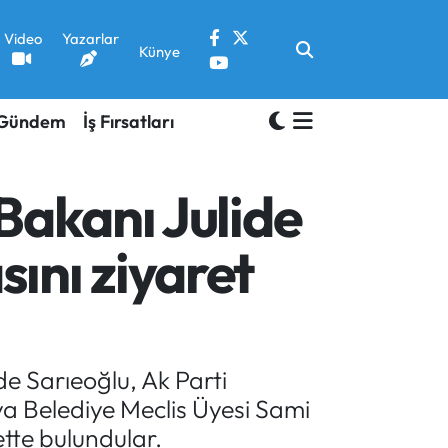
Video
Yazarlar
Künye
Gündem
İş Fırsatları
Bakanı Julide
ını ziyaret
de Sarıeoğlu, Ak Parti
a Belediye Meclis Üyesi Sami
tte bulundular.