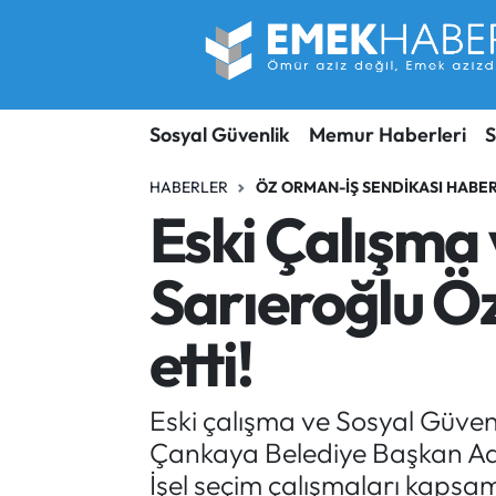
Sosyal Güvenlik
Hava Durumu
Sosyal Güvenlik
Memur Haberleri
S
Sendika
Trafik Durumu
HABERLER
ÖZ ORMAN-İŞ SENDIKASI HABER
SORU-CEVAP
Süper Lig Puan Durumu ve Fikstür
Eski Çalışma 
Gündem
Tüm Manşetler
Sarıeroğlu Ö
Memur
Son Dakika Haberleri
etti!
Emekli
Haber Arşivi
Eski çalışma ve Sosyal Güvenli
İşveren
Çankaya Belediye Başkan Ada
İş Fırsatları
İşel seçim çalışmaları kapsa