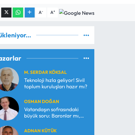
-
+
A
A
ükleniyor...
azarlar
M. SERDAR KÖKSAL
Teknoloji hızla geliyor! Sivil
toplum kuruluşları hazır mı?
OSMAN DOĞAN
Vatandaşın sofrasındaki
büyük soru: Baronlar mı,
serbest piyasa mı?
ADNAN KÜTÜK