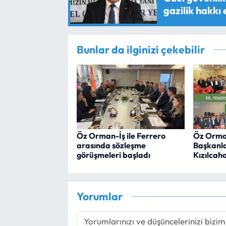
gazilik hakkı
Bunlar da ilginizi çekebilir
Öz Orman-İş ile Ferrero
Öz Orman
arasında sözleşme
Başkanla
görüşmeleri başladı
Kızılcah
Yorumlar