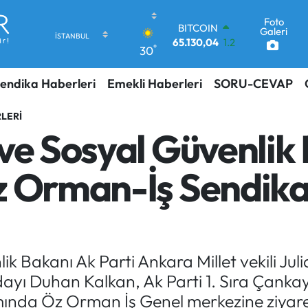
Foto
DOLAR
Galeri
47,7106
0.17
°
30
EURO
55,1652
0.27
endika Haberleri
Emekli Haberleri
SORU-CEVAP
STERLİN
64,4046
0.35
GRAM ALTIN
LERI
6618.49
2.12
ve Sosyal Güvenlik 
BİST100
13.773
-19
z Orman-İş Sendikas
BITCOIN
65.130,04
1.2
k Bakanı Ak Parti Ankara Millet vekili Juli
yı Duhan Kalkan, Ak Parti 1. Sıra Çankay
mında Öz Orman İş Genel merkezine ziyare