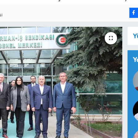
SI
Y
Y