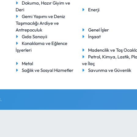
Dokuma, Hazır Giyim ve
Deri
Enerji
Gemi Yapımı ve Deniz
Taşımacılığı Ardiye ve
Antrepoculuk
Genel İşler
Gıda Sanayii
İnşaat
Konaklama ve Eğlence
İşyerleri
Madencilik ve Taş Ocakla
Petrol, Kimya, Lastik, Pla
Metal
ve İlaç
Sağlık ve Sosyal Hizmetler
Savunma ve Güvenlik
.