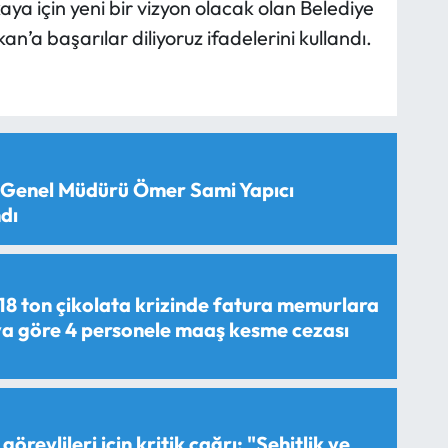
ya için yeni bir vizyon olacak olan Belediye
’a başarılar diliyoruz ifadelerini kullandı.
 Genel Müdürü Ömer Sami Yapıcı
dı
18 ton çikolata krizinde fatura memurlara
aya göre 4 personele maaş kesme cezası
görevlileri için kritik çağrı: "Şehitlik ve