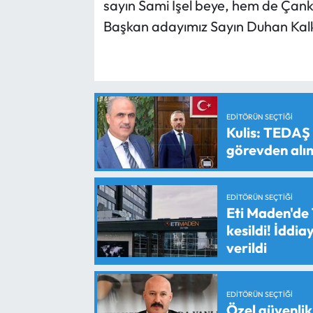
sayın Sami İşel beye, hem de Çanka
Başkan adayımız Sayın Duhan Kalkan
EDITÖRÜN SEÇTIĞI
Kulis: TEDAŞ
görevden alın
EDITÖRÜN SEÇTIĞI
Eti Maden'de 
kesildi! İddi
verildi
EDITÖRÜN SEÇTIĞI
Özel güvenlik 