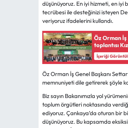
düşünüyoruz. En iyi hizmeti, en iyi
tecrübesi ile desteğinizi isteyen 
veriyoruz ifadelerini kullandı.
Öz Orman İş 
toplantısı K
İçeriği Görüntü
Öz Orman İş Genel Başkanı Settar 
memnuniyeti dile getirerek şöyle k
Biz sayın Bakanımızla yol yürümenin
toplum örgütleri noktasında verdiğ
ediyoruz. Çankaya’da oturan bir bir
düşünüyoruz. Bu kapsamda eksiksiz 