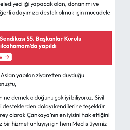
 belediyeciliği yapacak olan, donanımı ve
Değerli adayımıza destek olmak için mücadele
Sendikası 55. Başkanlar Kurulu
ızılcahamam’da yapıldı
le
Aslan yapılan ziyaretten duyduğu
onuştu,
 ne demek olduğunu çok iyi biliyoruz. Sivil
i desteklerden dolayı kendilerine teşekkür
ey olarak Çankaya’nın en iyisini hak ettiğini
bir hizmet anlayışı için hem Meclis üyemiz