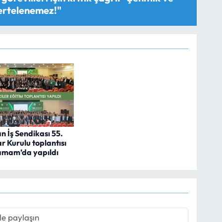
 ertelenemez!"
 İş Sendikası 55.
r Kurulu toplantısı
amam’da yapıldı