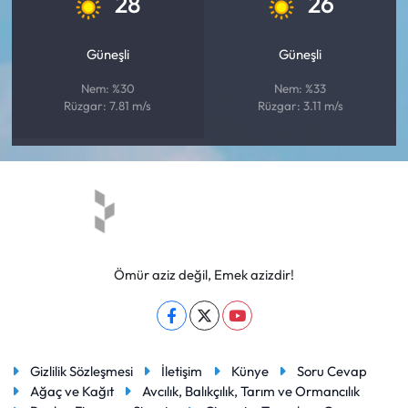
28
26
Güneşli
Güneşli
Nem: %30
Nem: %33
Rüzgar: 7.81 m/s
Rüzgar: 3.11 m/s
Ömür aziz değil, Emek azizdir!
Gizlilik Sözleşmesi
İletişim
Künye
Soru Cevap
Ağaç ve Kağıt
Avcılık, Balıkçılık, Tarım ve Ormancılık