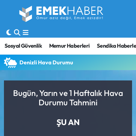
Sosyal Güvenlik
Hava Durumu
Sendika
Trafik Durumu
Sosyal Güvenlik
Memur Haberleri
Sendika Haberle
SORU-CEVAP
Süper Lig Puan Durumu ve Fikstür
Denizli Hava Durumu
Gündem
Tüm Manşetler
Memur
Son Dakika Haberleri
Bugün, Yarın ve 1 Haftalık Hava
Durumu Tahmini
Emekli
Haber Arşivi
İşveren
ŞU AN
İş Fırsatları