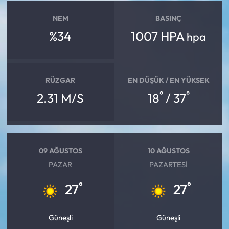
NEM
BASINÇ
%34
1007 HPA
hpa
RÜZGAR
EN DÜŞÜK / EN YÜKSEK
°
°
2.31 M/S
18
/ 37
09 AĞUSTOS
10 AĞUSTOS
PAZAR
PAZARTESI
°
°
27
27
Güneşli
Güneşli