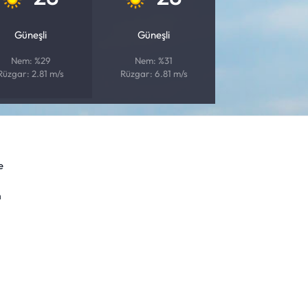
Güneşli
Güneşli
Nem: %29
Nem: %31
Rüzgar: 2.81 m/s
Rüzgar: 6.81 m/s
e
m