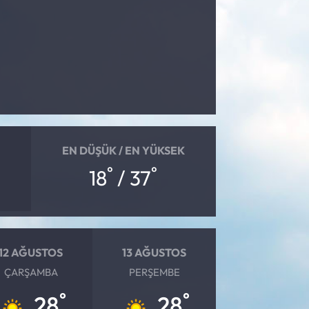
EN DÜŞÜK / EN YÜKSEK
°
°
18
/ 37
12 AĞUSTOS
13 AĞUSTOS
ÇARŞAMBA
PERŞEMBE
°
°
28
28