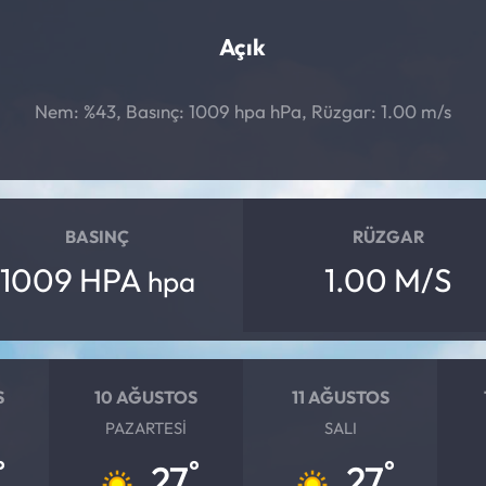
Açık
Nem: %43, Basınç: 1009 hpa hPa, Rüzgar: 1.00 m/s
BASINÇ
RÜZGAR
1009 HPA
1.00 M/S
hpa
S
10 AĞUSTOS
11 AĞUSTOS
PAZARTESI
SALI
°
°
°
27
27