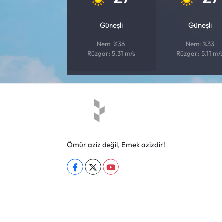
Güneşli
Güneşli
Nem: %36
Nem: %33
Rüzgar: 5.31 m/s
Rüzgar: 5.11 m/
Ömür aziz değil, Emek azizdir!