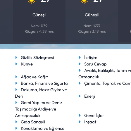
Güneşli
Güneşli
Nem: %39
Nem: %33
s
Rüzgar: 4.39 m/s
Rüzgar: 3.19 m/s
Gizlilik Sözleşmesi
İletişim
Künye
Soru Cevap
Avcılık, Balıkçılık, Tarım v
Ağaç ve Kağıt
Ormancılık
Banka, Finans ve Sigorta
Çimento, Toprak ve Ca
Dokuma, Hazır Giyim ve
Deri
Enerji
Gemi Yapımı ve Deniz
Taşımacılığı Ardiye ve
Antrepoculuk
Genel İşler
Gıda Sanayii
İnşaat
Konaklama ve Eğlence