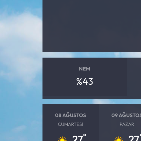
Yargı Kararları
Araştırma-Rapor
NEM
%43
08 AĞUSTOS
09 AĞUSTO
CUMARTESI
PAZAR
°
27
27