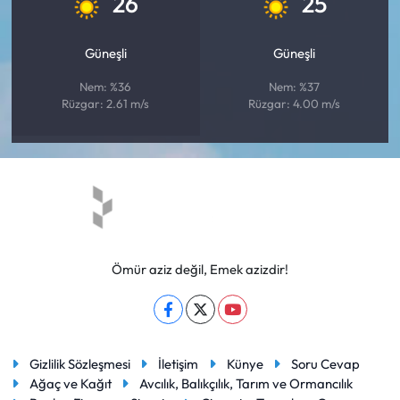
26
25
Güneşli
Güneşli
Nem: %36
Nem: %37
Rüzgar: 2.61 m/s
Rüzgar: 4.00 m/s
Ömür aziz değil, Emek azizdir!
Gizlilik Sözleşmesi
İletişim
Künye
Soru Cevap
Ağaç ve Kağıt
Avcılık, Balıkçılık, Tarım ve Ormancılık