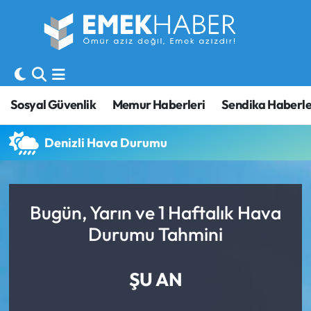
Sosyal Güvenlik
Hava Durumu
Sendika
Trafik Durumu
Sosyal Güvenlik
Memur Haberleri
Sendika Haberle
SORU-CEVAP
Süper Lig Puan Durumu ve Fikstür
Denizli Hava Durumu
Gündem
Tüm Manşetler
Memur
Son Dakika Haberleri
Bugün, Yarın ve 1 Haftalık Hava
Durumu Tahmini
Emekli
Haber Arşivi
İşveren
ŞU AN
İş Fırsatları