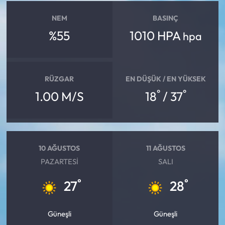
NEM
BASINÇ
%55
1010 HPA
hpa
RÜZGAR
EN DÜŞÜK / EN YÜKSEK
°
°
1.00 M/S
18
/ 37
10 AĞUSTOS
11 AĞUSTOS
PAZARTESI
SALI
°
°
27
28
Güneşli
Güneşli