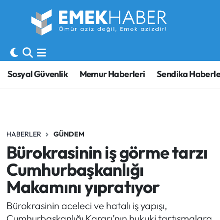
Sosyal Güvenlik
Hava Durumu
Sendika
Trafik Durumu
Sosyal Güvenlik
Memur Haberleri
Sendika Haberle
SORU-CEVAP
Süper Lig Puan Durumu ve Fikstür
Gündem
Tüm Manşetler
HABERLER
GÜNDEM
Memur
Son Dakika Haberleri
Bürokrasinin iş görme tarzı
Emekli
Haber Arşivi
Cumhurbaşkanlığı
Makamını yıpratıyor
İşveren
Bürokrasinin aceleci ve hatalı iş yapışı,
İş Fırsatları
Cumhurbaşkanlığı Kararı’nın hukuki tartışmalara