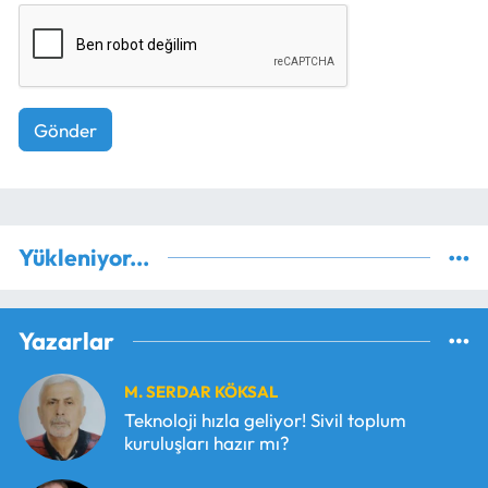
Gönder
Yükleniyor...
Yazarlar
M. SERDAR KÖKSAL
Teknoloji hızla geliyor! Sivil toplum
kuruluşları hazır mı?