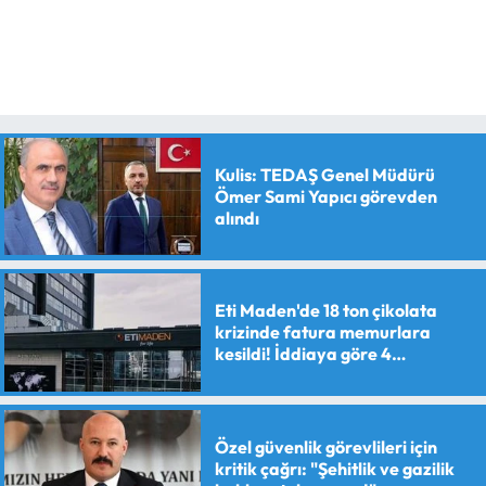
Kulis: TEDAŞ Genel Müdürü
Ömer Sami Yapıcı görevden
alındı
Eti Maden'de 18 ton çikolata
krizinde fatura memurlara
kesildi! İddiaya göre 4
personele maaş kesme cezası
verildi
Özel güvenlik görevlileri için
kritik çağrı: "Şehitlik ve gazilik