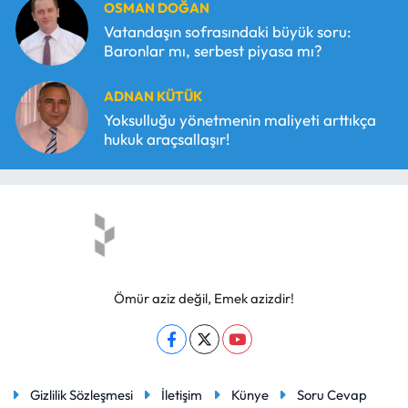
OSMAN DOĞAN
Vatandaşın sofrasındaki büyük soru:
Baronlar mı, serbest piyasa mı?
ADNAN KÜTÜK
Yoksulluğu yönetmenin maliyeti arttıkça
hukuk araçsallaşır!
Ömür aziz değil, Emek azizdir!
Gizlilik Sözleşmesi
İletişim
Künye
Soru Cevap