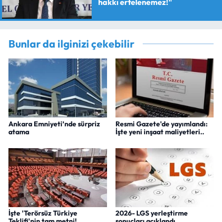
hakkı ertelenemez!"
Bunlar da ilginizi çekebilir
Ankara Emniyeti’nde sürpriz
Resmi Gazete'de yayımlandı:
atama
İşte yeni inşaat maliyetleri..
İşte 'Terörsüz Türkiye
2026- LGS yerleştirme
Teklifi'nin tam metni!
sonuçları açıklandı