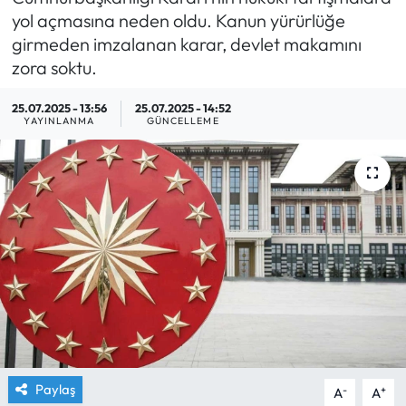
yol açmasına neden oldu. Kanun yürürlüğe
Yargı Kararları
girmeden imzalanan karar, devlet makamını
zora soktu.
Araştırma-Rapor
25.07.2025 - 13:56
25.07.2025 - 14:52
YAYINLANMA
GÜNCELLEME
Paylaş
-
+
A
A