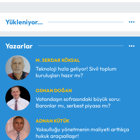
Yükleniyor...
Yazarlar
M. SERDAR KÖKSAL
Teknoloji hızla geliyor! Sivil toplum
kuruluşları hazır mı?
OSMAN DOĞAN
Vatandaşın sofrasındaki büyük soru:
Baronlar mı, serbest piyasa mı?
ADNAN KÜTÜK
Yoksulluğu yönetmenin maliyeti arttıkça
hukuk araçsallaşır!