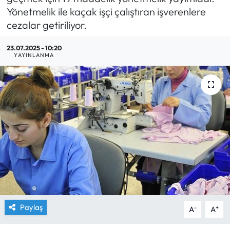
Yönetmelik ile kaçak işçi çalıştıran işverenlere
Yargı Kararları
cezalar getiriliyor.
Araştırma-Rapor
23.07.2025 - 10:20
YAYINLANMA
Paylaş
-
+
A
A