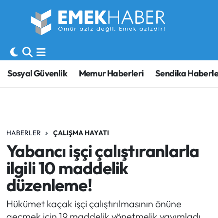
Sosyal Güvenlik
Hava Durumu
Sendika
Trafik Durumu
Sosyal Güvenlik
Memur Haberleri
Sendika Haberle
SORU-CEVAP
Süper Lig Puan Durumu ve Fikstür
Gündem
Tüm Manşetler
HABERLER
ÇALIŞMA HAYATI
Memur
Son Dakika Haberleri
Yabancı işçi çalıştıranlarla
Emekli
Haber Arşivi
ilgili 10 maddelik
düzenleme!
İşveren
Hükümet kaçak işçi çalıştırılmasının önüne
İş Fırsatları
geçmek için 19 maddelik yönetmelik yayımladı.