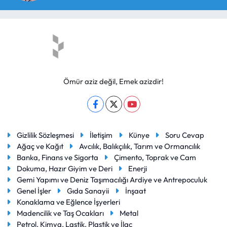
Ömür aziz değil, Emek azizdir!
Gizlilik Sözleşmesi
İletişim
Künye
Soru Cevap
Ağaç ve Kağıt
Avcılık, Balıkçılık, Tarım ve Ormancılık
Banka, Finans ve Sigorta
Çimento, Toprak ve Cam
Dokuma, Hazır Giyim ve Deri
Enerji
Gemi Yapımı ve Deniz Taşımacılığı Ardiye ve Antrepoculuk
Genel İşler
Gıda Sanayii
İnşaat
Konaklama ve Eğlence İşyerleri
Madencilik ve Taş Ocakları
Metal
Petrol, Kimya, Lastik, Plastik ve İlaç