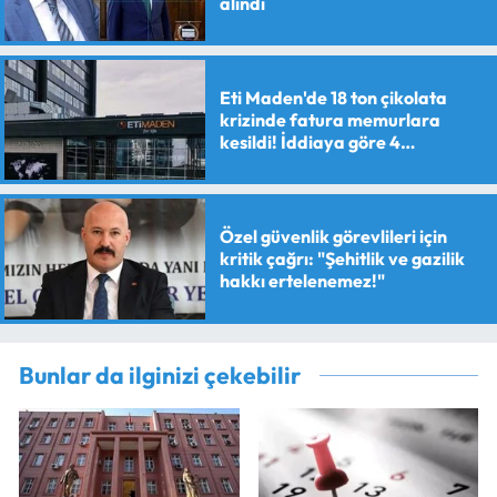
alındı
Eti Maden'de 18 ton çikolata
krizinde fatura memurlara
kesildi! İddiaya göre 4
personele maaş kesme cezası
verildi
Özel güvenlik görevlileri için
kritik çağrı: "Şehitlik ve gazilik
hakkı ertelenemez!"
Bunlar da ilginizi çekebilir