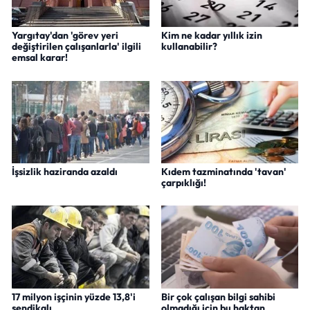
Yargıtay'dan 'görev yeri
Kim ne kadar yıllık izin
değiştirilen çalışanlarla' ilgili
kullanabilir?
emsal karar!
İşsizlik haziranda azaldı
Kıdem tazminatında 'tavan'
çarpıklığı!
17 milyon işçinin yüzde 13,8'i
Bir çok çalışan bilgi sahibi
sendikalı
olmadığı için bu haktan