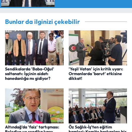
Bunlar da ilginizi çekebilir
Sendikalarda 'Baba-Oğul'
'Yeşil Vatan' için kritik uyarı:
saltanatı: İşçinin aidatı
Ormanlarda 'barut' etkisine
hanedanlığa mı gidiyor?
dikkat!
Altındağ’da 'faiz' tartışması:
Öz Sağlık-İş’ten eğitim
Belediye ve sendika karşı
hamlesi: Komite başkanları bir