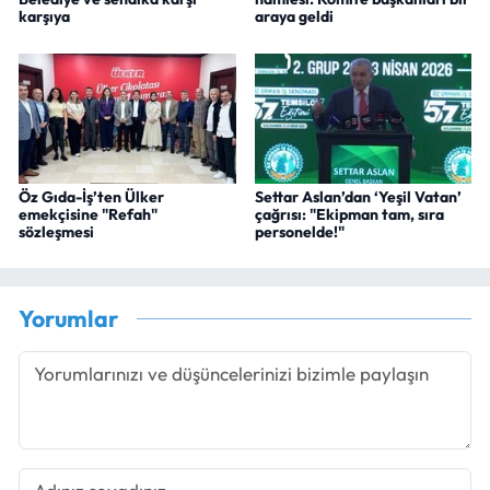
karşıya
araya geldi
Öz Gıda-İş’ten Ülker
Settar Aslan’dan ‘Yeşil Vatan’
emekçisine "Refah"
çağrısı: "Ekipman tam, sıra
sözleşmesi
personelde!"
Yorumlar