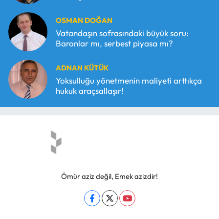
OSMAN DOĞAN
Vatandaşın sofrasındaki büyük soru:
Baronlar mı, serbest piyasa mı?
ADNAN KÜTÜK
Yoksulluğu yönetmenin maliyeti arttıkça
hukuk araçsallaşır!
Ömür aziz değil, Emek azizdir!