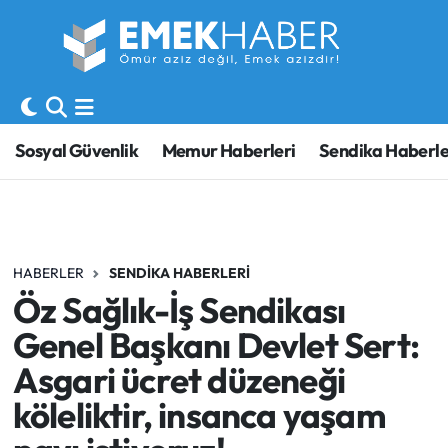
Sosyal Güvenlik
Hava Durumu
Sendika
Trafik Durumu
Sosyal Güvenlik
Memur Haberleri
Sendika Haberle
SORU-CEVAP
Süper Lig Puan Durumu ve Fikstür
Gündem
Tüm Manşetler
HABERLER
SENDIKA HABERLERI
Memur
Son Dakika Haberleri
Öz Sağlık-İş Sendikası
Emekli
Haber Arşivi
Genel Başkanı Devlet Sert:
Asgari ücret düzeneği
İşveren
köleliktir, insanca yaşam
İş Fırsatları