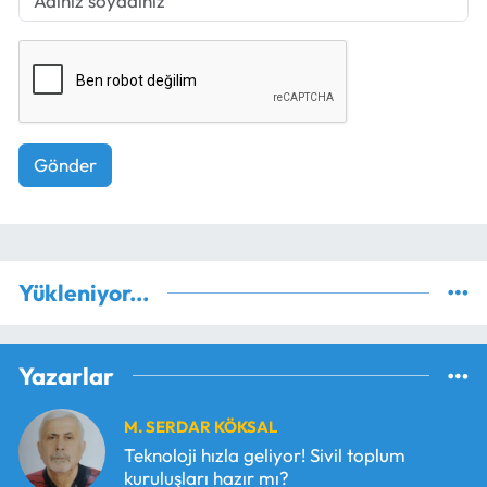
Gönder
Yükleniyor...
Yazarlar
M. SERDAR KÖKSAL
Teknoloji hızla geliyor! Sivil toplum
kuruluşları hazır mı?