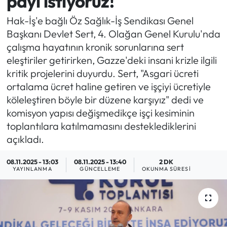
payı istiyoruz!
Yargı Kararları
Hak-İş'e bağlı Öz Sağlık-İş Sendikası Genel
Başkanı Devlet Sert, 4. Olağan Genel Kurulu'nda
Araştırma-Rapor
çalışma hayatının kronik sorunlarına sert
eleştiriler getirirken, Gazze'deki insani krizle ilgili
kritik projelerini duyurdu. Sert, "Asgari ücreti
ortalama ücret haline getiren ve işçiyi ücretiyle
köleleştiren böyle bir düzene karşıyız" dedi ve
komisyon yapısı değişmedikçe işçi kesiminin
toplantılara katılmamasını desteklediklerini
açıkladı.
08.11.2025 - 13:03
08.11.2025 - 13:40
2 DK
YAYINLANMA
GÜNCELLEME
OKUNMA SÜRESI