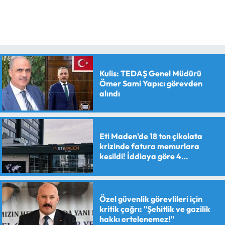
Kulis: TEDAŞ Genel Müdürü
Ömer Sami Yapıcı görevden
alındı
Eti Maden'de 18 ton çikolata
krizinde fatura memurlara
kesildi! İddiaya göre 4
personele maaş kesme cezası
verildi
Özel güvenlik görevlileri için
kritik çağrı: "Şehitlik ve gazilik
hakkı ertelenemez!"