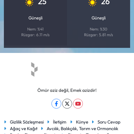
25
26
Güneşli
Güneşli
Nem: %41
Nem: %30
Rüzgar: 6.11 m/s
Rüzgar: 5.81 m/s
Ömür aziz değil, Emek azizdir!
Gizlilik Sözleşmesi
İletişim
Künye
Soru Cevap
Ağaç ve Kağıt
Avcılık, Balıkçılık, Tarım ve Ormancılık