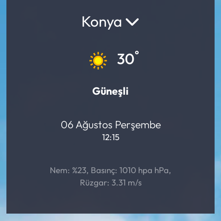
Konya
Yargı Kararları
Araştırma-Rapor
°
30
Güneşli
06 Ağustos Perşembe
12:15
Nem: %23, Basınç: 1010 hpa hPa,
Rüzgar: 3.31 m/s