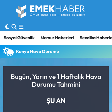
Sosyal Güvenlik
Hava Durumu
Sendika
Trafik Durumu
Sosyal Güvenlik
Memur Haberleri
Sendika Haberle
SORU-CEVAP
Süper Lig Puan Durumu ve Fikstür
Konya Hava Durumu
Gündem
Tüm Manşetler
Memur
Son Dakika Haberleri
Bugün, Yarın ve 1 Haftalık Hava
Durumu Tahmini
Emekli
Haber Arşivi
İşveren
ŞU AN
İş Fırsatları