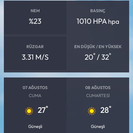
NEM
BASINÇ
%23
1010 HPA
hpa
RÜZGAR
EN DÜŞÜK / EN YÜKSEK
°
°
3.31 M/S
20
/ 32
07 AĞUSTOS
08 AĞUSTOS
CUMA
CUMARTESI
°
°
27
28
Güneşli
Güneşli