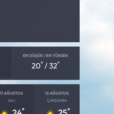
EN DÜŞÜK / EN YÜKSEK
°
°
20
/ 32
11 AĞUSTOS
12 AĞUSTOS
SALI
ÇARŞAMBA
°
°
24
25