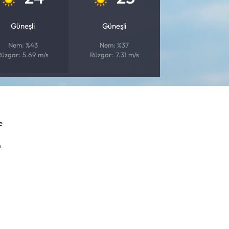
Güneşli
Güneşli
Nem: %43
Nem: %37
Rüzgar: 5.69 m/s
Rüzgar: 7.31 m/s
e
m