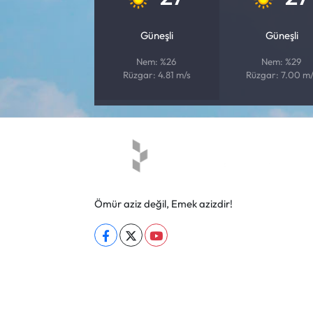
Güneşli
Güneşli
Nem: %26
Nem: %29
Rüzgar: 4.81 m/s
Rüzgar: 7.00 m/
Ömür aziz değil, Emek azizdir!