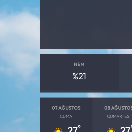
Yargı Kararları
Araştırma-Rapor
NEM
%21
07 AĞUSTOS
08 AĞUSTO
CUMA
CUMARTESI
°
27
27