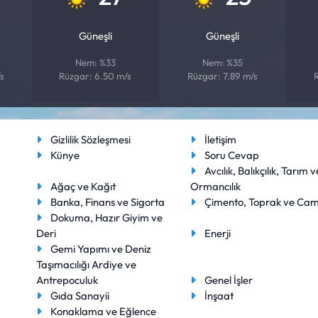
Güneşli
Güneşli
Nem: %33
Nem: %35
s
Rüzgar: 6.50 m/s
Rüzgar: 7.89 m/s
Gizlilik Sözleşmesi
İletişim
Künye
Soru Cevap
Avcılık, Balıkçılık, Tarım v
Ağaç ve Kağıt
Ormancılık
Banka, Finans ve Sigorta
Çimento, Toprak ve Ca
Dokuma, Hazır Giyim ve
Deri
Enerji
Gemi Yapımı ve Deniz
Taşımacılığı Ardiye ve
Antrepoculuk
Genel İşler
Gıda Sanayii
İnşaat
Konaklama ve Eğlence