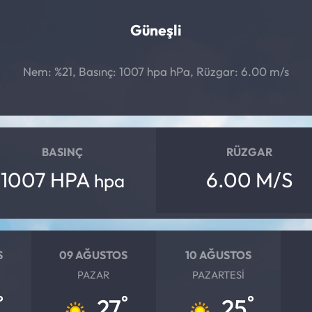
Güneşli
Nem: %21, Basınç: 1007 hpa hPa, Rüzgar: 6.00 m/s
BASINÇ
RÜZGAR
1007 HPA
6.00 M/S
hpa
S
09 AĞUSTOS
10 AĞUSTOS
PAZAR
PAZARTESI
°
°
°
27
25