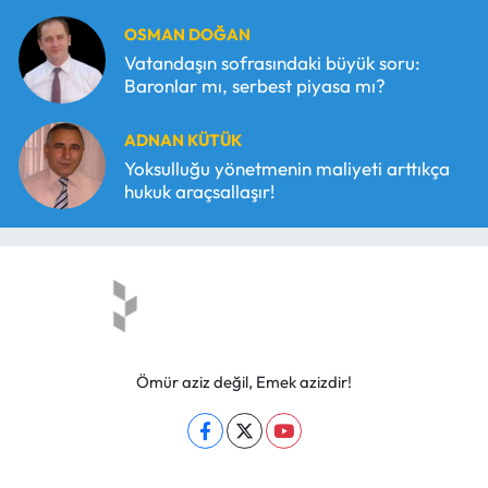
OSMAN DOĞAN
Vatandaşın sofrasındaki büyük soru:
Baronlar mı, serbest piyasa mı?
ADNAN KÜTÜK
Yoksulluğu yönetmenin maliyeti arttıkça
hukuk araçsallaşır!
Ömür aziz değil, Emek azizdir!