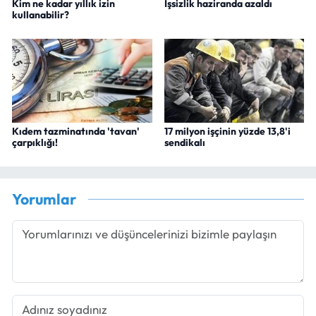
Kim ne kadar yıllık izin
İşsizlik haziranda azaldı
kullanabilir?
Kıdem tazminatında 'tavan'
17 milyon işçinin yüzde 13,8'i
çarpıklığı!
sendikalı
Yorumlar