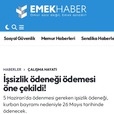
Sosyal Güvenlik
Hava Durumu
Sendika
Trafik Durumu
Sosyal Güvenlik
Memur Haberleri
Sendika Haberle
SORU-CEVAP
Süper Lig Puan Durumu ve Fikstür
Gündem
Tüm Manşetler
HABERLER
ÇALIŞMA HAYATI
Memur
Son Dakika Haberleri
İşsizlik ödeneği ödemesi
Emekli
Haber Arşivi
öne çekildi!
İşveren
5 Haziran'da ödenmesi gereken işsizlik ödeneği,
kurban bayramı nedeniyle 26 Mayıs tarihinde
İş Fırsatları
ödenecek.