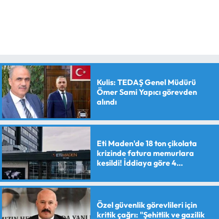
Kulis: TEDAŞ Genel Müdürü
Ömer Sami Yapıcı görevden
alındı
Eti Maden'de 18 ton çikolata
krizinde fatura memurlara
kesildi! İddiaya göre 4
personele maaş kesme cezası
verildi
Özel güvenlik görevlileri için
kritik çağrı: "Şehitlik ve gazilik