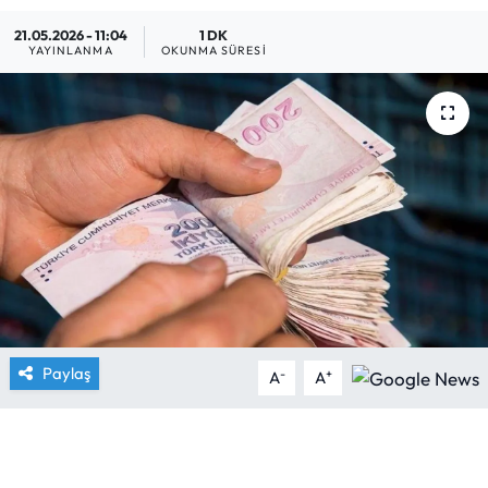
21.05.2026 - 11:04
1 DK
Yargı Kararları
YAYINLANMA
OKUNMA SÜRESI
Araştırma-Rapor
Paylaş
-
+
A
A