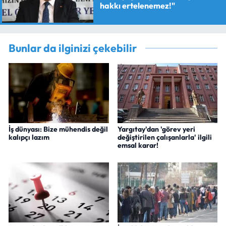
hakkı ertelenemez!"
Bunlar da ilginizi çekebilir
İş dünyası: Bize mühendis değil
Yargıtay'dan 'görev yeri
kalıpçı lazım
değiştirilen çalışanlarla' ilgili
emsal karar!