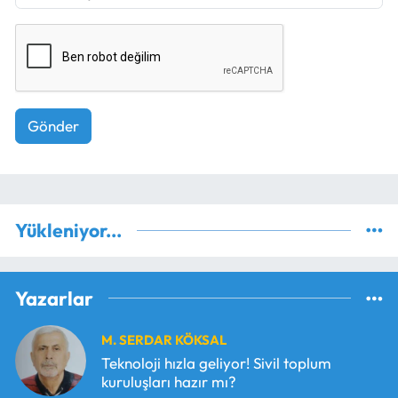
Gönder
Yükleniyor...
Yazarlar
M. SERDAR KÖKSAL
Teknoloji hızla geliyor! Sivil toplum
kuruluşları hazır mı?