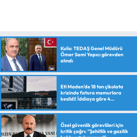
Kulis: TEDAŞ Genel Müdürü
Ömer Sami Yapıcı görevden
alındı
Eti Maden'de 18 ton çikolata
krizinde fatura memurlara
kesildi! İddiaya göre 4
personele maaş kesme cezası
verildi
Özel güvenlik görevlileri için
kritik çağrı: "Şehitlik ve gazilik