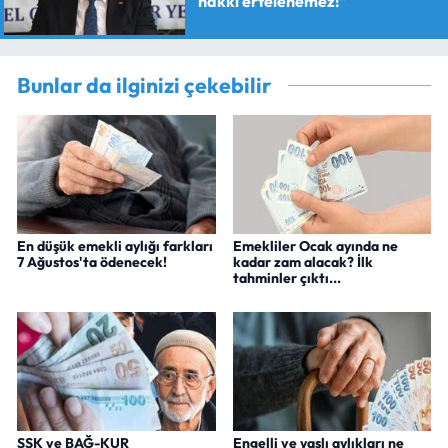
hakkı ertelenemez!"
Bunlar da ilginizi çekebilir
En düşük emekli aylığı farkları
Emekliler Ocak ayında ne
7 Ağustos'ta ödenecek!
kadar zam alacak? İlk
tahminler çıktı...
SSK ve BAĞ-KUR
Engelli ve yaşlı aylıkları ne