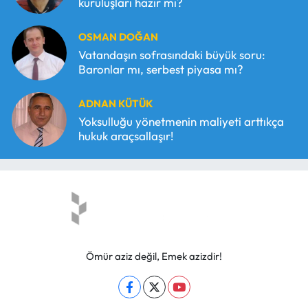
kuruluşları hazır mı?
OSMAN DOĞAN
Vatandaşın sofrasındaki büyük soru:
Baronlar mı, serbest piyasa mı?
ADNAN KÜTÜK
Yoksulluğu yönetmenin maliyeti arttıkça
hukuk araçsallaşır!
Ömür aziz değil, Emek azizdir!