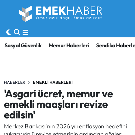
Sosyal Güvenlik
Hava Durumu
Sendika
Trafik Durumu
Sosyal Güvenlik
Memur Haberleri
Sendika Haberle
SORU-CEVAP
Süper Lig Puan Durumu ve Fikstür
Gündem
Tüm Manşetler
HABERLER
EMEKLI HABERLERI
Memur
Son Dakika Haberleri
'Asgari ücret, memur ve
Emekli
Haber Arşivi
emekli maaşları revize
edilsin'
İşveren
Merkez Bankası'nın 2026 yılı enflasyon hedefini
İş Fırsatları
yukarı yönlü revize etmesinin ardından gözler