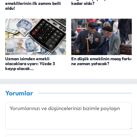
emeklilerinin ilk zammı belli
kadar oldu?
oldu!
Uzman isimden emekli
En düşük emeklinin maaş farkı
olacaklara uyarı: Yüzde 3
ne zaman yatacak?
kayıp olacak...
Yorumlar