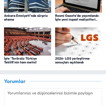
Ankara Emniyeti’nde sürpriz
Resmi Gazete'de yayımlandı:
atama
İşte yeni inşaat maliyetleri..
İşte 'Terörsüz Türkiye
2026- LGS yerleştirme
Teklifi'nin tam metni!
sonuçları açıklandı
Yorumlar