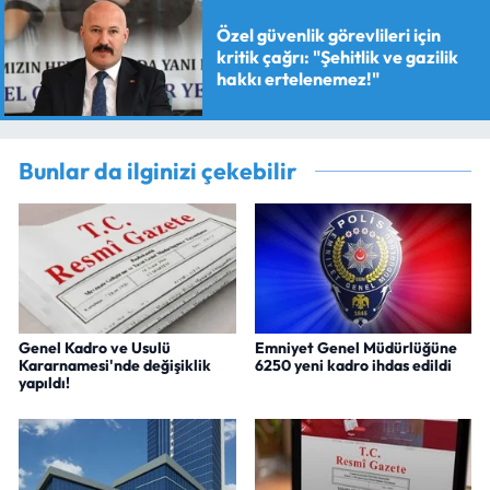
Özel güvenlik görevlileri için
kritik çağrı: "Şehitlik ve gazilik
hakkı ertelenemez!"
Bunlar da ilginizi çekebilir
Genel Kadro ve Usulü
Emniyet Genel Müdürlüğüne
Kararnamesi'nde değişiklik
6250 yeni kadro ihdas edildi
yapıldı!