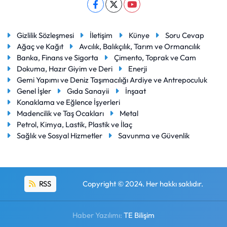
Gizlilik Sözleşmesi
İletişim
Künye
Soru Cevap
Ağaç ve Kağıt
Avcılık, Balıkçılık, Tarım ve Ormancılık
Banka, Finans ve Sigorta
Çimento, Toprak ve Cam
Dokuma, Hazır Giyim ve Deri
Enerji
Gemi Yapımı ve Deniz Taşımacılığı Ardiye ve Antrepoculuk
Genel İşler
Gıda Sanayii
İnşaat
Konaklama ve Eğlence İşyerleri
Madencilik ve Taş Ocakları
Metal
Petrol, Kimya, Lastik, Plastik ve İlaç
Sağlık ve Sosyal Hizmetler
Savunma ve Güvenlik
RSS
Copyright © 2024. Her hakkı saklıdır.
Haber Yazılımı:
TE Bilişim