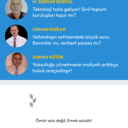
M. SERDAR KÖKSAL
Teknoloji hızla geliyor! Sivil toplum
kuruluşları hazır mı?
OSMAN DOĞAN
Vatandaşın sofrasındaki büyük soru:
Baronlar mı, serbest piyasa mı?
ADNAN KÜTÜK
Yoksulluğu yönetmenin maliyeti arttıkça
hukuk araçsallaşır!
Ömür aziz değil, Emek azizdir!