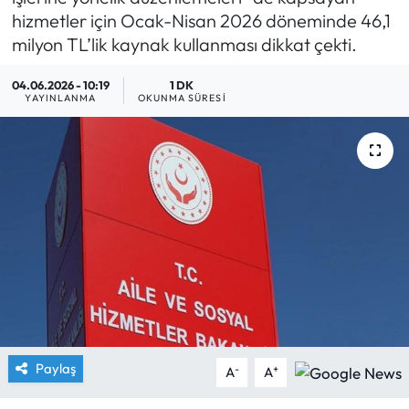
hizmetler için Ocak-Nisan 2026 döneminde 46,1
Yargı Kararları
milyon TL’lik kaynak kullanması dikkat çekti.
Araştırma-Rapor
04.06.2026 - 10:19
1 DK
YAYINLANMA
OKUNMA SÜRESI
Paylaş
-
+
A
A