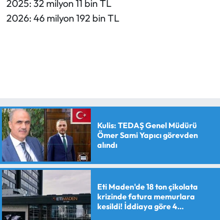
2025: 32 milyon 11 bin TL
2026: 46 milyon 192 bin TL
Kulis: TEDAŞ Genel Müdürü
Ömer Sami Yapıcı görevden
alındı
Eti Maden'de 18 ton çikolata
krizinde fatura memurlara
kesildi! İddiaya göre 4
personele maaş kesme cezası