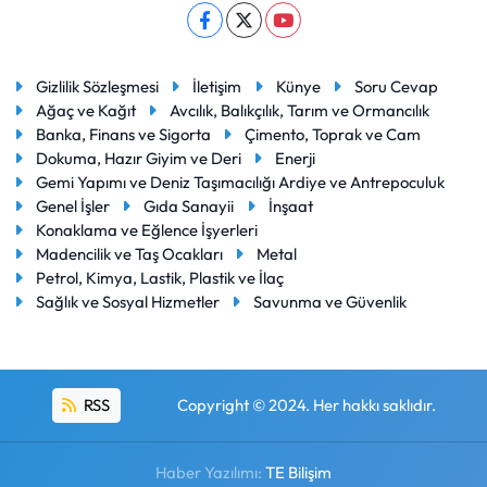
Gizlilik Sözleşmesi
İletişim
Künye
Soru Cevap
Ağaç ve Kağıt
Avcılık, Balıkçılık, Tarım ve Ormancılık
Banka, Finans ve Sigorta
Çimento, Toprak ve Cam
Dokuma, Hazır Giyim ve Deri
Enerji
Gemi Yapımı ve Deniz Taşımacılığı Ardiye ve Antrepoculuk
Genel İşler
Gıda Sanayii
İnşaat
Konaklama ve Eğlence İşyerleri
Madencilik ve Taş Ocakları
Metal
Petrol, Kimya, Lastik, Plastik ve İlaç
Sağlık ve Sosyal Hizmetler
Savunma ve Güvenlik
RSS
Copyright © 2024. Her hakkı saklıdır.
Haber Yazılımı:
TE Bilişim