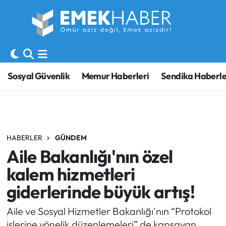
Sosyal Güvenlik
Hava Durumu
Sendika
Trafik Durumu
Sosyal Güvenlik
Memur Haberleri
Sendika Haberle
SORU-CEVAP
Süper Lig Puan Durumu ve Fikstür
Gündem
Tüm Manşetler
HABERLER
GÜNDEM
Memur
Son Dakika Haberleri
Aile Bakanlığı'nın özel
Emekli
Haber Arşivi
kalem hizmetleri
giderlerinde büyük artış!
İşveren
Aile ve Sosyal Hizmetler Bakanlığı'nın “Protokol
İş Fırsatları
işlerine yönelik düzenlemeleri” de kapsayan