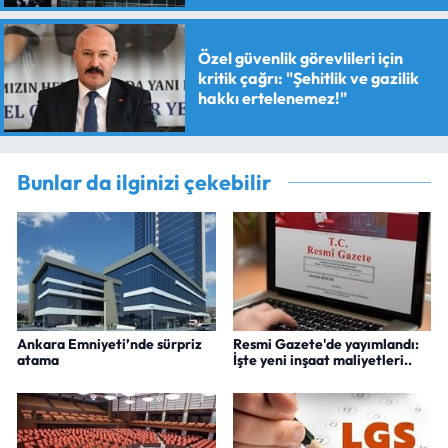
verildi
Özel güvenlik görevlileri için
kritik çağrı: "Şehitlik ve gazilik
hakkı ertelenemez!"
Bunlar da ilginizi çekebilir
Ankara Emniyeti’nde sürpriz
Resmi Gazete'de yayımlandı:
atama
İşte yeni inşaat maliyetleri..