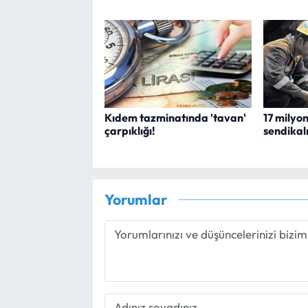
Kıdem tazminatında 'tavan'
17 milyon
çarpıklığı!
sendikal
Yorumlar