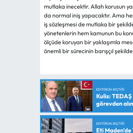
mutlaka inecektir. Allah korusun ya
da normal iniş yapacaktır. Ama he
iş sözleşmesi de mutlaka bir şekil
yönetenlerin hem kamunun bu konu
ölçüde koruyan bir yaklaşımla mes
önemli bir sürecinin barışçıl şekild
EDITÖRÜN SEÇTIĞI
Kulis: TEDAŞ
görevden alın
EDITÖRÜN SEÇTIĞI
Eti Maden'de 