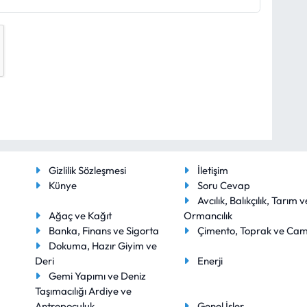
Gizlilik Sözleşmesi
İletişim
Künye
Soru Cevap
Avcılık, Balıkçılık, Tarım v
Ağaç ve Kağıt
Ormancılık
Banka, Finans ve Sigorta
Çimento, Toprak ve Ca
Dokuma, Hazır Giyim ve
Deri
Enerji
Gemi Yapımı ve Deniz
Taşımacılığı Ardiye ve
Antrepoculuk
Genel İşler