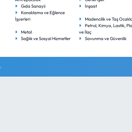
Gıda Sanayii
İnşaat
Konaklama ve Eğlence
İşyerleri
Madencilik ve Taş Ocakla
Petrol, Kimya, Lastik, Pla
Metal
ve İlaç
Sağlık ve Sosyal Hizmetler
Savunma ve Güvenlik
.