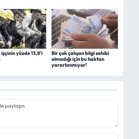
 işçinin yüzde 13,8'i
Bir çok çalışan bilgi sahibi
ı
olmadığı için bu haktan
yararlanmıyor!