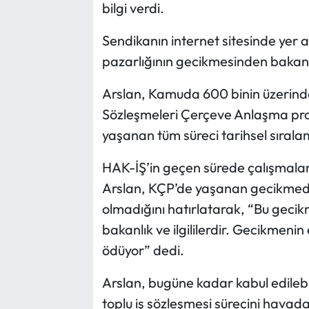
bilgi verdi.
Sendikanın internet sitesinde yer
pazarlığının gecikmesinden bakanlı
Arslan, Kamuda 600 binin üzerindeki
Sözleşmeleri Çerçeve Anlaşma prot
yaşanan tüm süreci tarihsel sırala
HAK-İŞ’in geçen sürede çalışmalar
Arslan, KÇP’de yaşanan gecikmede
olmadığını hatırlatarak, “Bu geci
bakanlık ve ilgililerdir. Gecikmeni
ödüyor” dedi.
Arslan, bugüne kadar kabul edilebil
toplu iş sözleşmesi sürecini havad