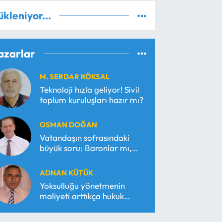
ükleniyor...
azarlar
M. SERDAR KÖKSAL
Teknoloji hızla geliyor! Sivil
toplum kuruluşları hazır mı?
OSMAN DOĞAN
Vatandaşın sofrasındaki
büyük soru: Baronlar mı,
serbest piyasa mı?
ADNAN KÜTÜK
Yoksulluğu yönetmenin
maliyeti arttıkça hukuk
araçsallaşır!