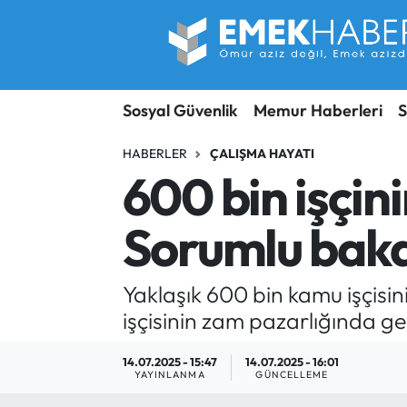
Sosyal Güvenlik
Hava Durumu
Sosyal Güvenlik
Memur Haberleri
S
Sendika
Trafik Durumu
HABERLER
ÇALIŞMA HAYATI
SORU-CEVAP
Süper Lig Puan Durumu ve Fikstür
600 bin işçini
Gündem
Tüm Manşetler
Sorumlu bakan
Memur
Son Dakika Haberleri
Yaklaşık 600 bin kamu işçisin
Emekli
Haber Arşivi
işçisinin zam pazarlığında ge
İşveren
14.07.2025 - 15:47
14.07.2025 - 16:01
YAYINLANMA
GÜNCELLEME
İş Fırsatları