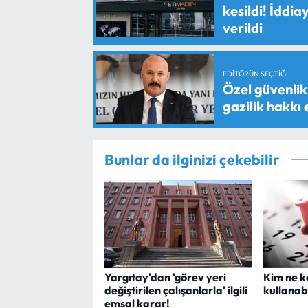
kesildi! İddi
verildi
EDITÖRÜN SEÇTIĞI
Özel güvenlik 
gazilik hakkı
Bunlar da ilginizi çekebilir
Yargıtay'dan 'görev yeri
Kim ne ka
değiştirilen çalışanlarla' ilgili
kullanabi
emsal karar!