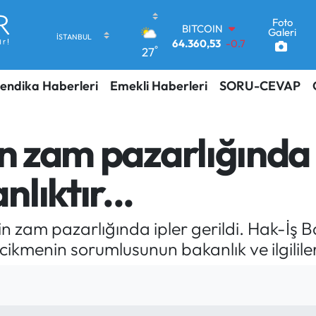
Foto
DOLAR
Galeri
47,7069
0.17
°
27
EURO
55,0265
0.01
endika Haberleri
Emekli Haberleri
SORU-CEVAP
STERLİN
64,1897
0.02
GRAM ALTIN
6618.49
2.12
n zam pazarlığında i
BİST100
13.887
64
lıktır...
BITCOIN
64.360,53
-0.76
in zam pazarlığında ipler gerildi. Hak-İş
cikmenin sorumlusunun bakanlık ve ilgilile