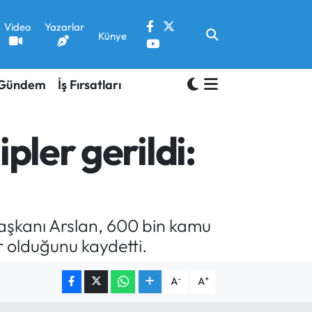
Video
Yazarlar
Künye
Gündem
İş Fırsatları
pler gerildi:
 Başkanı Arslan, 600 bin kamu
r olduğunu kaydetti.
-
+
A
A