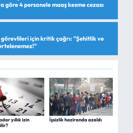
aya göre 4 personele maaş kesme cezası
görevlileri için kritik çağrı: "Şehitlik ve
 ertelenemez!"
dar yıllık izin
İşsizlik haziranda azaldı
lir?