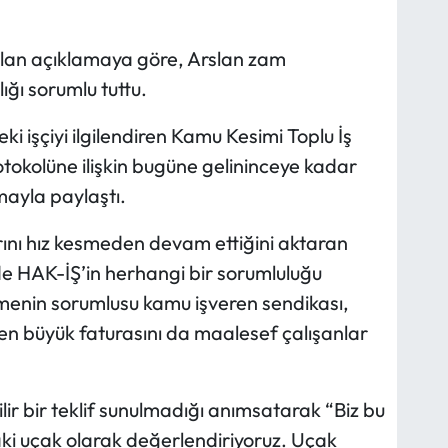
 alan açıklamaya göre, Arslan zam
ğı sorumlu tuttu.
 işçiyi ilgilendiren Kamu Kesimi Toplu İş
okolüne ilişkin bugüne gelininceye kadar
mayla paylaştı.
ını hız kesmeden devam ettiğini aktaran
 HAK-İŞ’in herhangi bir sorumluluğu
kmenin sorumlusu kamu işveren sendikası,
n en büyük faturasını da maalesef çalışanlar
ir bir teklif sunulmadığı anımsatarak “Biz bu
aki uçak olarak değerlendiriyoruz. Uçak