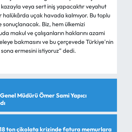
 kazayla veya sert iniş yapacaktır veyahut
r halükârda uçak havada kalmıyor. Bu toplu
de sonuçlanacak. Biz, hem ülkemizi
da makul ve çalışanların haklarını azami
eleye bakmasını ve bu çerçevede Türkiye'nin
e sona ermesini istiyoruz” dedi.
 Genel Müdürü Ömer Sami Yapıcı
dı
18 ton çikolata krizinde fatura memurlara