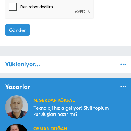
Gönder
Yükleniyor...
Yazarlar
M. SERDAR KÖKSAL
Teknoloji hızla geliyor! Sivil toplum
kuruluşları hazır mı?
OSMAN DOĞAN