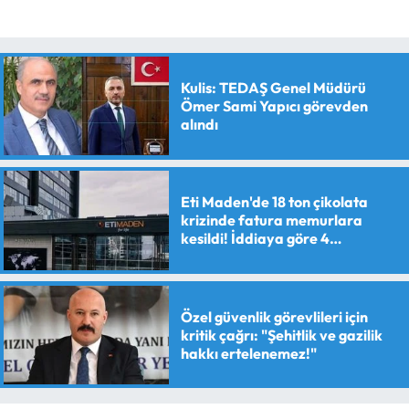
Kulis: TEDAŞ Genel Müdürü
Ömer Sami Yapıcı görevden
alındı
Eti Maden'de 18 ton çikolata
krizinde fatura memurlara
kesildi! İddiaya göre 4
personele maaş kesme cezası
verildi
Özel güvenlik görevlileri için
kritik çağrı: "Şehitlik ve gazilik
hakkı ertelenemez!"