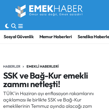
Sosyal Güvenlik
Hava Durumu
Sendika
Trafik Durumu
Sosyal Güvenlik
Memur Haberleri
Sendika Haberle
SORU-CEVAP
Süper Lig Puan Durumu ve Fikstür
Gündem
Tüm Manşetler
HABERLER
EMEKLI HABERLERI
Memur
Son Dakika Haberleri
SSK ve Bağ-Kur emekli
Emekli
Haber Arşivi
zammı netleşti!
İşveren
TÜİK'in Haziran ayı enflasayon rakamlarını
açıklaması ile birlikte SSK ve Bağ-Kur
İş Fırsatları
emeklilerinin Temmuz ayında alacağı zam