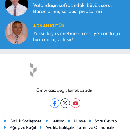
Vatandaşın sofrasındaki büyük soru:
Baronlar mı, serbest piyasa mı?
ADNAN KÜTÜK
Yoksulluğu yönetmenin maliyeti arttıkça
hukuk araçsallaşır!
Ömür aziz değil, Emek azizdir!
Gizlilik Sözleşmesi
İletişim
Künye
Soru Cevap
Ağaç ve Kağıt
Avcılık, Balıkçılık, Tarım ve Ormancılık