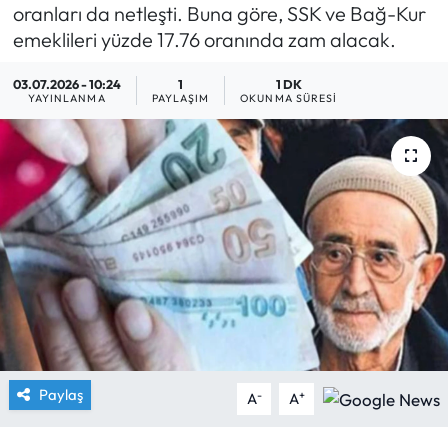
oranları da netleşti. Buna göre, SSK ve Bağ-Kur
Yargı Kararları
emeklileri yüzde 17.76 oranında zam alacak.
03.07.2026 - 10:24
1
1 DK
Araştırma-Rapor
YAYINLANMA
PAYLAŞIM
OKUNMA SÜRESI
Paylaş
-
+
A
A