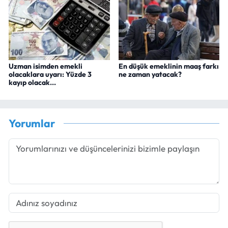
Uzman isimden emekli
En düşük emeklinin maaş farkı
olacaklara uyarı: Yüzde 3
ne zaman yatacak?
kayıp olacak...
Yorumlar