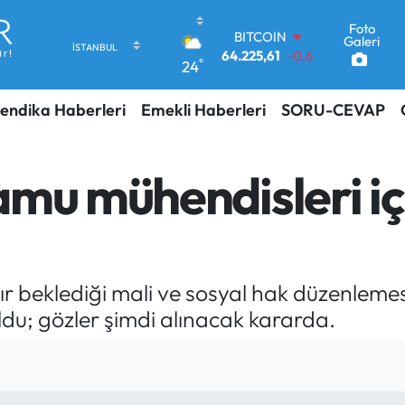
Foto
DOLAR
Galeri
47,7143
0.16
°
24
EURO
55,0317
-0.02
endika Haberleri
Emekli Haberleri
SORU-CEVAP
STERLİN
64,2463
0.07
GRAM ALTIN
6574.81
1.44
amu mühendisleri iç
BİST100
13.799
70
BITCOIN
64.225,61
-0.63
r beklediği mali ve sosyal hak düzenlemes
du; gözler şimdi alınacak kararda.