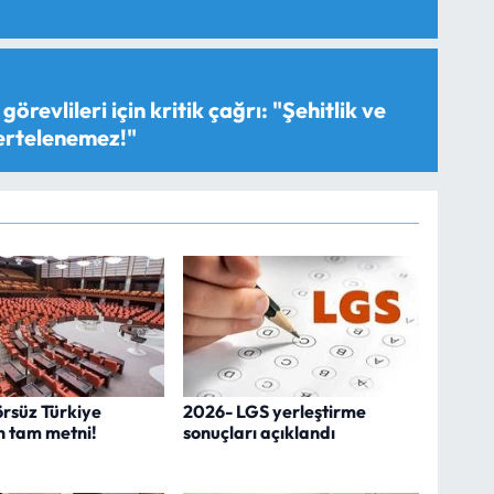
görevlileri için kritik çağrı: "Şehitlik ve
 ertelenemez!"
örsüz Türkiye
2026- LGS yerleştirme
in tam metni!
sonuçları açıklandı