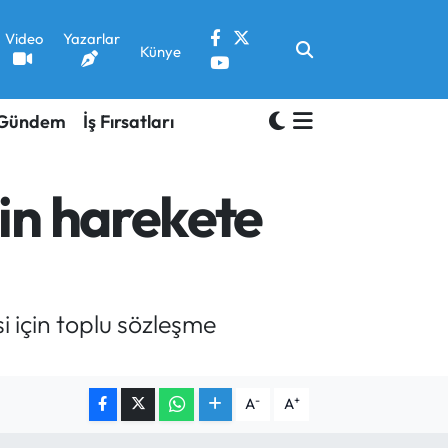
Video
Yazarlar
Künye
Gündem
İş Fırsatları
in harekete
i için toplu sözleşme
-
+
A
A