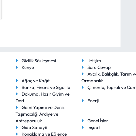
Gizlilik Sözleşmesi
İletişim
Künye
Soru Cevap
Avcılık, Balıkçılık, Tarım v
Ağaç ve Kağıt
Ormancılık
Banka, Finans ve Sigorta
Çimento, Toprak ve Ca
Dokuma, Hazır Giyim ve
Deri
Enerji
Gemi Yapımı ve Deniz
Taşımacılığı Ardiye ve
Antrepoculuk
Genel İşler
Gıda Sanayii
İnşaat
Konaklama ve Eğlence