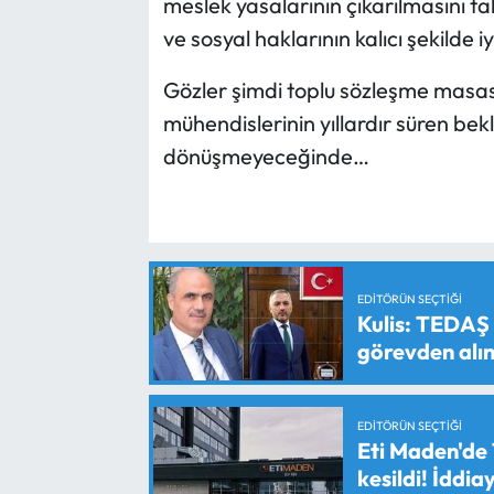
meslek yasalarının çıkarılmasını 
ve sosyal haklarının kalıcı şekilde iy
Gözler şimdi toplu sözleşme masa
mühendislerinin yıllardır süren be
dönüşmeyeceğinde…
EDITÖRÜN SEÇTIĞI
Kulis: TEDAŞ
görevden alın
EDITÖRÜN SEÇTIĞI
Eti Maden'de 
kesildi! İddi