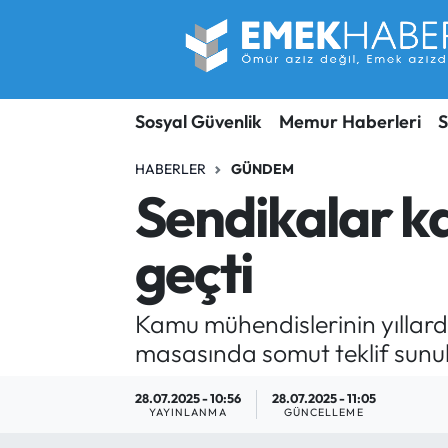
Sosyal Güvenlik
Hava Durumu
Sosyal Güvenlik
Memur Haberleri
S
Sendika
Trafik Durumu
HABERLER
GÜNDEM
SORU-CEVAP
Süper Lig Puan Durumu ve Fikstür
Sendikalar k
Gündem
Tüm Manşetler
geçti
Memur
Son Dakika Haberleri
Kamu mühendislerinin yıllardı
Emekli
Haber Arşivi
masasında somut teklif sunul
İşveren
28.07.2025 - 10:56
28.07.2025 - 11:05
YAYINLANMA
GÜNCELLEME
İş Fırsatları