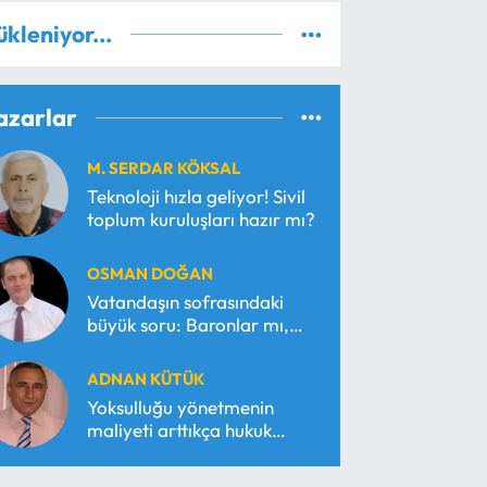
ükleniyor...
azarlar
M. SERDAR KÖKSAL
Teknoloji hızla geliyor! Sivil
toplum kuruluşları hazır mı?
OSMAN DOĞAN
Vatandaşın sofrasındaki
büyük soru: Baronlar mı,
serbest piyasa mı?
ADNAN KÜTÜK
Yoksulluğu yönetmenin
maliyeti arttıkça hukuk
araçsallaşır!