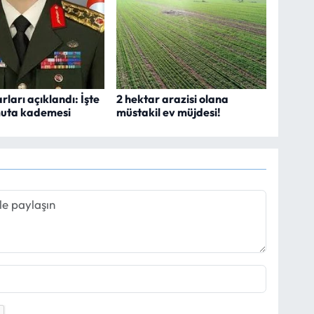
ları açıklandı: İşte
2 hektar arazisi olana
muta kademesi
müstakil ev müjdesi!