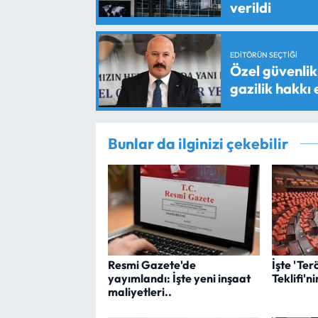
verildi
EDITÖRÜN SEÇTIĞI
Özel güvenlik 
gazilik hakkı
Bunlar da ilginizi çekebilir
Resmi Gazete'de
İşte 'Ter
yayımlandı: İşte yeni inşaat
Teklifi'n
maliyetleri..