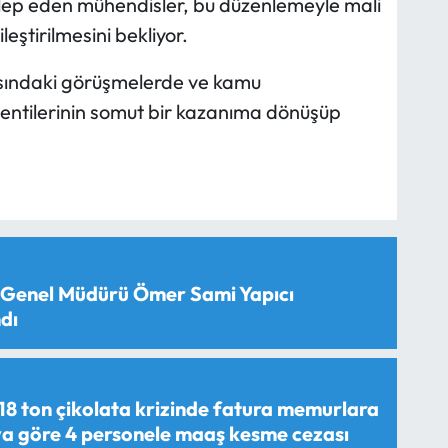
talep eden mühendisler, bu düzenlemeyle mali
ileştirilmesini bekliyor.
sındaki görüşmelerde ve kamu
klentilerinin somut bir kazanıma dönüşüp
 Genel Müdürü Ömer Sami Yapıcı
dı
18 ton çikolata krizinde fatura memurlara
aya göre 4 personele maaş kesme cezası