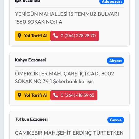
Işık Eczanesi
Adapazarı
YENİGÜN MAHALLESİ 15 TEMMUZ BULVARI
1560 SOKAK NO:1 A
Yol Tarifi Al
0 (264) 278 28 70
Kahya Eczanesi
Akyazı
ÖMERCİKLER MAH. ÇARŞI İÇİ CAD. 8002
SOKAK NO.34 1 Şekerbank karışısı
Yol Tarifi Al
0 (264) 418 59 65
Tutkun Eczanesi
Geyve
CAMIKEBIR MAH.ŞEHİT ERDİNÇ TÜRTETKEN