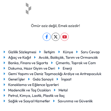
Ömür aziz değil, Emek azizdir!
Gizlilik Sözleşmesi
İletişim
Künye
Soru Cevap
Ağaç ve Kağıt
Avcılık, Balıkçılık, Tarım ve Ormancılık
Banka, Finans ve Sigorta
Çimento, Toprak ve Cam
Dokuma, Hazır Giyim ve Deri
Enerji
Gemi Yapımı ve Deniz Taşımacılığı Ardiye ve Antrepoculuk
Genel İşler
Gıda Sanayii
İnşaat
Konaklama ve Eğlence İşyerleri
Madencilik ve Taş Ocakları
Metal
Petrol, Kimya, Lastik, Plastik ve İlaç
Sağlık ve Sosyal Hizmetler
Savunma ve Güvenlik