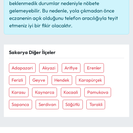
beklenmedik durumlar nedeniyle nöbete
gelemeyebilir. Bu nedenle, yola çıkmadan önce
eczanenin açık olduğunu telefon aracılığıyla teyit
etmeniz iyi bir fikir olacaktır.
Sakarya Diğer İlçeler
Adapazari
Akyazi
Arifiye
Erenler
Ferizli
Geyve
Hendek
Karapürçek
Karasu
Kaynarca
Kocaali
Pamukova
Sapanca
Serdivan
Söğütlü
Tarakli