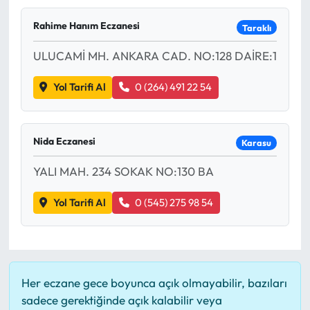
Rahime Hanım Eczanesi
Taraklı
ULUCAMİ MH. ANKARA CAD. NO:128 DAİRE:1
Yol Tarifi Al
0 (264) 491 22 54
Nida Eczanesi
Karasu
YALI MAH. 234 SOKAK NO:130 BA
Yol Tarifi Al
0 (545) 275 98 54
Her eczane gece boyunca açık olmayabilir, bazıları
sadece gerektiğinde açık kalabilir veya