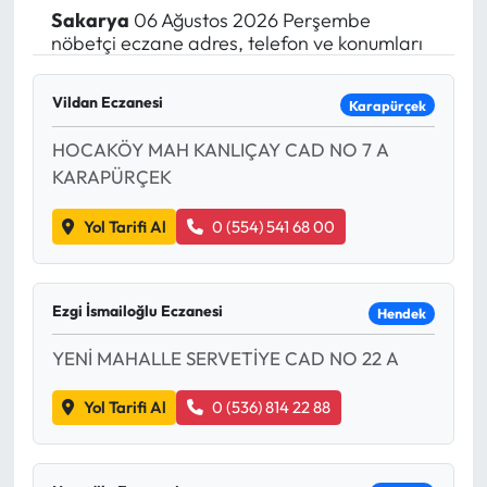
Sakarya
06 Ağustos 2026 Perşembe
Yargı Kararları
nöbetçi eczane adres, telefon ve konumları
Araştırma-Rapor
Vildan Eczanesi
Karapürçek
HOCAKÖY MAH KANLIÇAY CAD NO 7 A
KARAPÜRÇEK
Yol Tarifi Al
0 (554) 541 68 00
Ezgi İsmailoğlu Eczanesi
Hendek
YENİ MAHALLE SERVETİYE CAD NO 22 A
Yol Tarifi Al
0 (536) 814 22 88