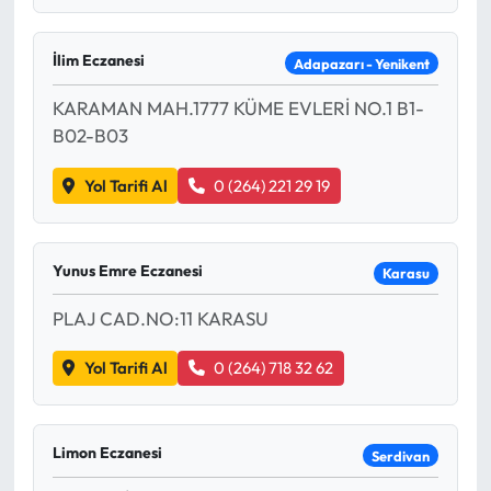
İlim Eczanesi
Adapazarı - Yenikent
KARAMAN MAH.1777 KÜME EVLERİ NO.1 B1-
B02-B03
Yol Tarifi Al
0 (264) 221 29 19
Yunus Emre Eczanesi
Karasu
PLAJ CAD.NO:11 KARASU
Yol Tarifi Al
0 (264) 718 32 62
Limon Eczanesi
Serdivan