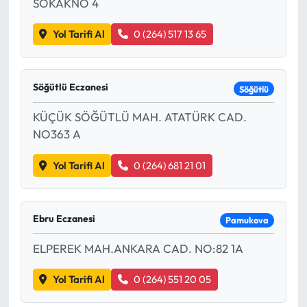
SOKAKNO 4
Yol Tarifi Al
0 (264) 517 13 65
Söğütlü Eczanesi
Söğütlü
KÜÇÜK SÖĞÜTLÜ MAH. ATATÜRK CAD.
NO363 A
Yol Tarifi Al
0 (264) 681 21 01
Ebru Eczanesi
Pamukova
ELPEREK MAH.ANKARA CAD. NO:82 1A
Yol Tarifi Al
0 (264) 551 20 05