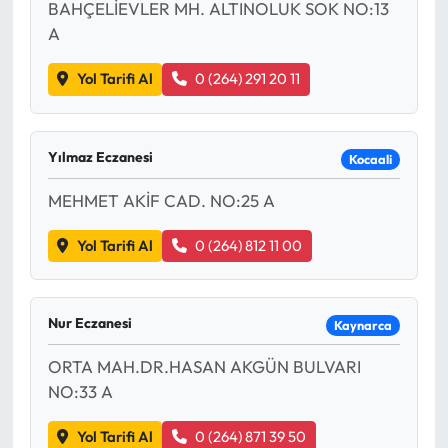
BAHÇELİEVLER MH. ALTINOLUK SOK NO:13
A
Yol Tarifi Al
0 (264) 291 20 11
Yılmaz Eczanesi
Kocaali
MEHMET AKİF CAD. NO:25 A
Yol Tarifi Al
0 (264) 812 11 00
Nur Eczanesi
Kaynarca
ORTA MAH.DR.HASAN AKGÜN BULVARI
NO:33 A
Yol Tarifi Al
0 (264) 871 39 50