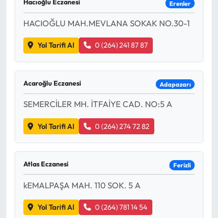
Hacıoğlu Eczanesi
Erenler
HACIOĞLU MAH.MEVLANA SOKAK NO.30-1
Yol Tarifi Al
0 (264) 241 87 87
Acaroğlu Eczanesi
Adapazarı
SEMERCİLER MH. İTFAİYE CAD. NO:5 A
Yol Tarifi Al
0 (264) 274 72 82
Atlas Eczanesi
Ferizli
kEMALPAŞA MAH. 110 SOK. 5 A
Yol Tarifi Al
0 (264) 781 14 54