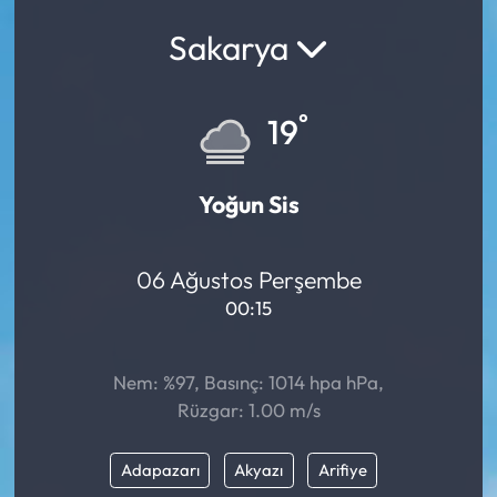
Sakarya
Yargı Kararları
Araştırma-Rapor
°
19
Yoğun Sis
06 Ağustos Perşembe
00:15
Nem: %97, Basınç: 1014 hpa hPa,
Rüzgar: 1.00 m/s
Adapazarı
Akyazı
Arifiye