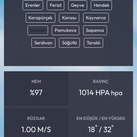
Erenler
Ferizli
Geyve
Hendek
Karapürçek
Karasu
Kaynarca
Kocaali
Pamukova
Sapanca
Serdivan
Söğütlü
Taraklı
NEM
BASINÇ
%97
1014 HPA
hpa
RÜZGAR
EN DÜŞÜK / EN YÜKSEK
°
°
1.00 M/S
18
/ 32