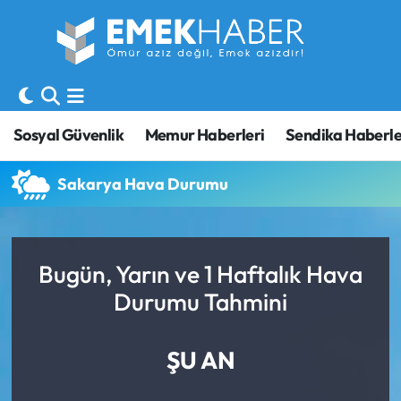
Sosyal Güvenlik
Hava Durumu
Sendika
Trafik Durumu
Sosyal Güvenlik
Memur Haberleri
Sendika Haberle
SORU-CEVAP
Süper Lig Puan Durumu ve Fikstür
Sakarya Hava Durumu
Gündem
Tüm Manşetler
Memur
Son Dakika Haberleri
Bugün, Yarın ve 1 Haftalık Hava
Durumu Tahmini
Emekli
Haber Arşivi
İşveren
ŞU AN
İş Fırsatları