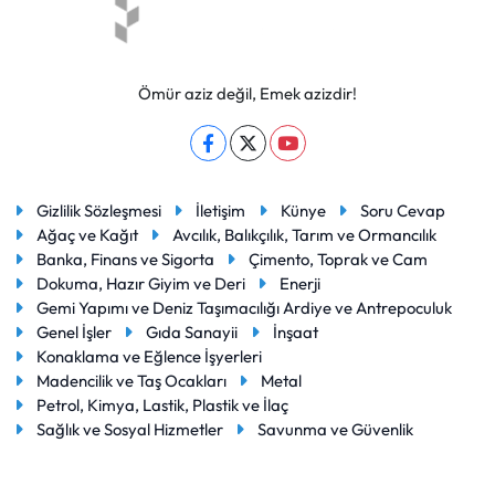
Ömür aziz değil, Emek azizdir!
Gizlilik Sözleşmesi
İletişim
Künye
Soru Cevap
Ağaç ve Kağıt
Avcılık, Balıkçılık, Tarım ve Ormancılık
Banka, Finans ve Sigorta
Çimento, Toprak ve Cam
Dokuma, Hazır Giyim ve Deri
Enerji
Gemi Yapımı ve Deniz Taşımacılığı Ardiye ve Antrepoculuk
Genel İşler
Gıda Sanayii
İnşaat
Konaklama ve Eğlence İşyerleri
Madencilik ve Taş Ocakları
Metal
Petrol, Kimya, Lastik, Plastik ve İlaç
Sağlık ve Sosyal Hizmetler
Savunma ve Güvenlik