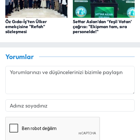
Öz Gıda-İş’ten Ülker
Settar Aslan’dan ‘Yeşil Vatan’
emekçisine "Refah"
çağrısı: "Ekipman tam, sıra
sözleşmesi
personelde!"
Yorumlar