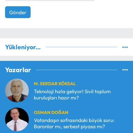
Gönder
Yükleniyor...
Yazarlar
M. SERDAR KÖKSAL
Teknoloji hızla geliyor! Sivil toplum
kuruluşları hazır mı?
OSMAN DOĞAN
Vatandaşın sofrasındaki büyük soru:
Baronlar mı, serbest piyasa mı?