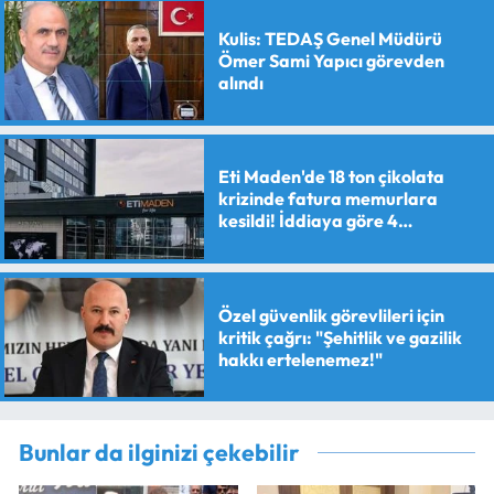
Kulis: TEDAŞ Genel Müdürü
Ömer Sami Yapıcı görevden
alındı
Eti Maden'de 18 ton çikolata
krizinde fatura memurlara
kesildi! İddiaya göre 4
personele maaş kesme cezası
verildi
Özel güvenlik görevlileri için
kritik çağrı: "Şehitlik ve gazilik
hakkı ertelenemez!"
Bunlar da ilginizi çekebilir