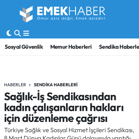
Sosyal Güvenlik
Hava Durumu
Sendika
Trafik Durumu
Sosyal Güvenlik
Memur Haberleri
Sendika Haberle
SORU-CEVAP
Süper Lig Puan Durumu ve Fikstür
Gündem
Tüm Manşetler
HABERLER
SENDIKA HABERLERI
Memur
Son Dakika Haberleri
Sağlık-İş Sendikasından
Emekli
Haber Arşivi
kadın çalışanların hakları
için düzenleme çağrısı
İşveren
Türkiye Sağlık ve Sosyal Hizmet İşçileri Sendikası,
İş Fırsatları
8 Mart Dünya Kadınlar Günü dolayısıyla yaptığı