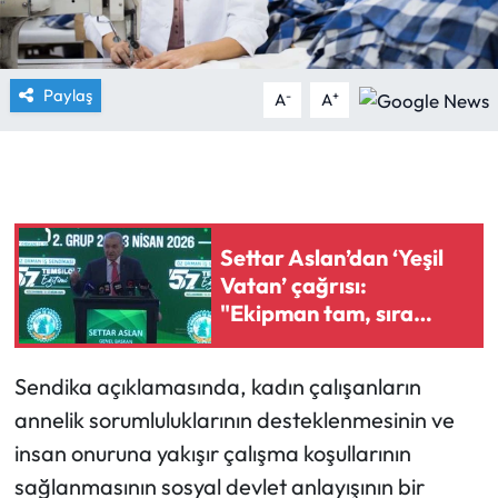
Paylaş
-
+
A
A
Settar Aslan’dan ‘Yeşil
Vatan’ çağrısı:
"Ekipman tam, sıra
personelde!"
Sendika açıklamasında, kadın çalışanların
annelik sorumluluklarının desteklenmesinin ve
insan onuruna yakışır çalışma koşullarının
sağlanmasının sosyal devlet anlayışının bir