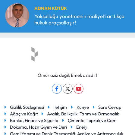
ADNAN KÜTÜK
Yoksulluğu yönetmenin maliyeti arttıkça
hukuk araçsallaşır!
Ömür aziz değil, Emek azizdir!
Gizlilik Sözleşmesi
İletişim
Künye
Soru Cevap
Ağaç ve Kağıt
Avcılık, Balıkçılık, Tarım ve Ormancılık
Banka, Finans ve Sigorta
Çimento, Toprak ve Cam
Dokuma, Hazır Giyim ve Deri
Enerji
Gemi Yapımı ve Deniz Taşımacılığı Ardiye ve Antrepoculuk