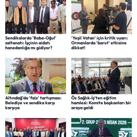
Sendikalarda 'Baba-Oğul'
'Yeşil Vatan' için kritik uyarı:
saltanatı: İşçinin aidatı
Ormanlarda 'barut' etkisine
hanedanlığa mı gidiyor?
dikkat!
Altındağ’da 'faiz' tartışması:
Öz Sağlık-İş’ten eğitim
Belediye ve sendika karşı
hamlesi: Komite başkanları bir
karşıya
araya geldi