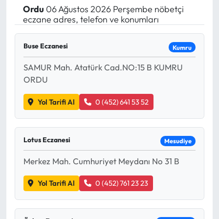
Ordu
06 Ağustos 2026 Perşembe nöbetçi
Yargı Kararları
eczane adres, telefon ve konumları
Araştırma-Rapor
Buse Eczanesi
Kumru
SAMUR Mah. Atatürk Cad.NO:15 B KUMRU
ORDU
Yol Tarifi Al
0 (452) 641 53 52
Lotus Eczanesi
Mesudiye
Merkez Mah. Cumhuriyet Meydanı No 31 B
Yol Tarifi Al
0 (452) 761 23 23