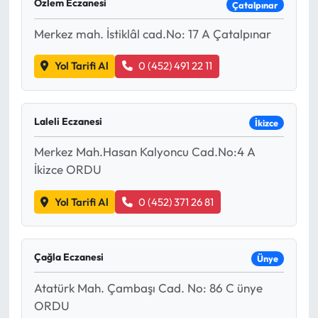
Özlem Eczanesi
Çatalpınar
Merkez mah. İstiklâl cad.No: 17 A Çatalpınar
Yol Tarifi Al
0 (452) 491 22 11
Laleli Eczanesi
İkizce
Merkez Mah.Hasan Kalyoncu Cad.No:4 A
İkizce ORDU
Yol Tarifi Al
0 (452) 371 26 81
Çağla Eczanesi
Ünye
Atatürk Mah. Çambaşı Cad. No: 86 C ünye
ORDU