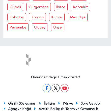
Gülyali
Gürgentepe
İkizce
Kabadüz
Kabataş
Korgan
Kumru
Mesudiye
Perşembe
Ulubey
Ünye
Ömür aziz değil, Emek azizdir!
Gizlilik Sözleşmesi
İletişim
Künye
Soru Cevap
Ağaç ve Kağıt
Avcılık, Balıkçılık, Tarım ve Ormancılık